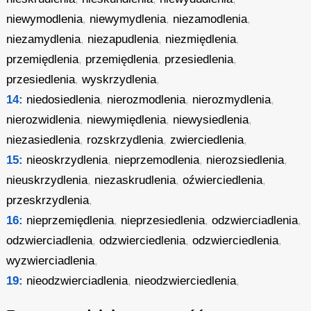
niewymodlenia
,
niewymydlenia
,
niezamodlenia
,
niezamydlenia
,
niezapudlenia
,
niezmiędlenia
,
przemiędlenia
,
przemiędlenia
,
przesiedlenia
,
przesiedlenia
,
wyskrzydlenia
,
14:
niedosiedlenia
,
nierozmodlenia
,
nierozmydlenia
,
nierozwidlenia
,
niewymiędlenia
,
niewysiedlenia
,
niezasiedlenia
,
rozskrzydlenia
,
zwierciedlenia
,
15:
nieoskrzydlenia
,
nieprzemodlenia
,
nierozsiedlenia
,
nieuskrzydlenia
,
niezaskrudlenia
,
oźwierciedlenia
,
przeskrzydlenia
,
16:
nieprzemiędlenia
,
nieprzesiedlenia
,
odzwierciadlenia
,
odzwierciadlenia
,
odzwierciedlenia
,
odzwierciedlenia
,
wyzwierciadlenia
,
19:
nieodzwierciadlenia
,
nieodzwierciedlenia
,