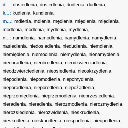
d...:
dosiedlenia
,
dosiedlenia
,
dudlenia
,
dudlenia
,
k...:
kudlenia
,
kundlenia
,
m...:
mdlenia
,
mdlenia
,
mędlenia
,
międlenia
,
międlenia
,
modlenia
,
modlenia
,
mydlenia
,
mydlenia
,
n...:
namdlenia
,
namodlenia
,
namydlenia
,
namydlenia
,
nasiedlenia
,
niedosiedlenia
,
niedudlenia
,
niemdlenia
,
niemiędlenia
,
niemodlenia
,
niemydlenia
,
nienamydlenia
,
nieobradlenia
,
nieobredlenia
,
nieodzwierciadlenia
,
nieodzwierciedlenia
,
nieosiedlenia
,
nieoskrzydlenia
,
niepodlenia
,
niepomodlenia
,
niepomydlenia
,
nieporadlenia
,
nieporedlenia
,
niepożądlenia
,
nieprzemiędlenia
,
nieprzemodlenia
,
nieprzesiedlenia
,
nieradlenia
,
nieredlenia
,
nierozmodlenia
,
nierozmydlenia
,
nierozsiedlenia
,
nierozwidlenia
,
nieskrudlenia
,
nieskudlenia
,
nieskundlenia
,
niespodlenia
,
nieupodlenia
,