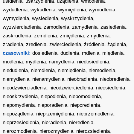
usidlenia
,
uskrzydlenia
,
użądlenia
,
wmodlenia
,
wydudlenia
,
wykudlenia
,
wymiędlenia
,
wymodlenia
,
wymydlenia
,
wysiedlenia
,
wyskrzydlenia
,
wyzwierciadlenia
,
zamodlenia
,
zamydlenia
,
zasiedlenia
,
zaskrudlenia
,
zemdlenia
,
zmiędlenia
,
zmydlenia
,
zradlenia
,
zredlenia
,
zwierciedlenia
,
źródlenia
,
żądlenia
,
czasowniki:
dosiedlenia
,
dudlenia
,
mdlenia
,
międlenia
,
modlenia
,
mydlenia
,
namydlenia
,
niedosiedlenia
,
niedudlenia
,
niemdlenia
,
niemiędlenia
,
niemodlenia
,
niemydlenia
,
nienamydlenia
,
nieobradlenia
,
nieobredlenia
,
nieodzwierciadlenia
,
nieodzwierciedlenia
,
nieosiedlenia
,
nieoskrzydlenia
,
niepodlenia
,
niepomodlenia
,
niepomydlenia
,
nieporadlenia
,
nieporedlenia
,
niepożądlenia
,
nieprzemiędlenia
,
nieprzemodlenia
,
nieprzesiedlenia
,
nieradlenia
,
nieredlenia
,
nierozmodlenia
,
nierozmydlenia
,
nierozsiedlenia
,