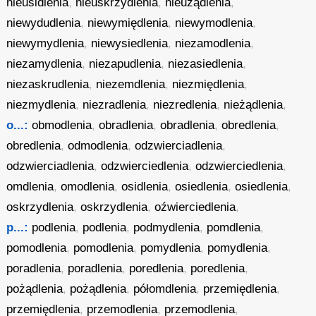
nieusidlenia
,
nieuskrzydlenia
,
nieużądlenia
,
niewydudlenia
,
niewymiędlenia
,
niewymodlenia
,
niewymydlenia
,
niewysiedlenia
,
niezamodlenia
,
niezamydlenia
,
niezapudlenia
,
niezasiedlenia
,
niezaskrudlenia
,
niezemdlenia
,
niezmiędlenia
,
niezmydlenia
,
niezradlenia
,
niezredlenia
,
nieżądlenia
,
o...:
obmodlenia
,
obradlenia
,
obradlenia
,
obredlenia
,
obredlenia
,
odmodlenia
,
odzwierciadlenia
,
odzwierciadlenia
,
odzwierciedlenia
,
odzwierciedlenia
,
omdlenia
,
omodlenia
,
osidlenia
,
osiedlenia
,
osiedlenia
,
oskrzydlenia
,
oskrzydlenia
,
oźwierciedlenia
,
p...:
podlenia
,
podlenia
,
podmydlenia
,
pomdlenia
,
pomodlenia
,
pomodlenia
,
pomydlenia
,
pomydlenia
,
poradlenia
,
poradlenia
,
poredlenia
,
poredlenia
,
pożądlenia
,
pożądlenia
,
półomdlenia
,
przemiędlenia
,
przemiędlenia
,
przemodlenia
,
przemodlenia
,