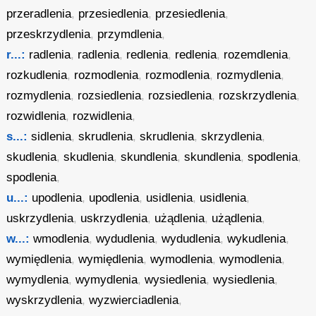
przeradlenia
,
przesiedlenia
,
przesiedlenia
,
przeskrzydlenia
,
przymdlenia
,
r...:
radlenia
,
radlenia
,
redlenia
,
redlenia
,
rozemdlenia
,
rozkudlenia
,
rozmodlenia
,
rozmodlenia
,
rozmydlenia
,
rozmydlenia
,
rozsiedlenia
,
rozsiedlenia
,
rozskrzydlenia
,
rozwidlenia
,
rozwidlenia
,
s...:
sidlenia
,
skrudlenia
,
skrudlenia
,
skrzydlenia
,
skudlenia
,
skudlenia
,
skundlenia
,
skundlenia
,
spodlenia
,
spodlenia
,
u...:
upodlenia
,
upodlenia
,
usidlenia
,
usidlenia
,
uskrzydlenia
,
uskrzydlenia
,
użądlenia
,
użądlenia
,
w...:
wmodlenia
,
wydudlenia
,
wydudlenia
,
wykudlenia
,
wymiędlenia
,
wymiędlenia
,
wymodlenia
,
wymodlenia
,
wymydlenia
,
wymydlenia
,
wysiedlenia
,
wysiedlenia
,
wyskrzydlenia
,
wyzwierciadlenia
,