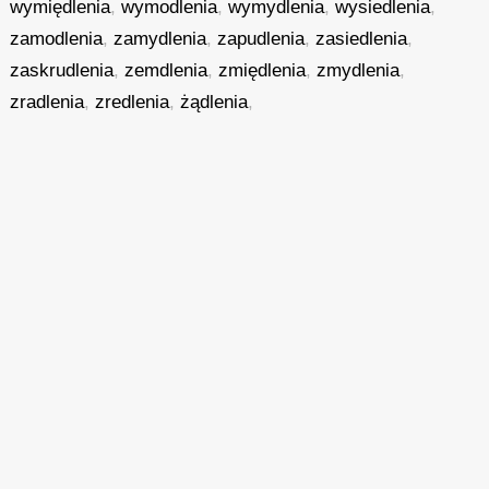
wymiędlenia
,
wymodlenia
,
wymydlenia
,
wysiedlenia
,
zamodlenia
,
zamydlenia
,
zapudlenia
,
zasiedlenia
,
zaskrudlenia
,
zemdlenia
,
zmiędlenia
,
zmydlenia
,
zradlenia
,
zredlenia
,
żądlenia
,