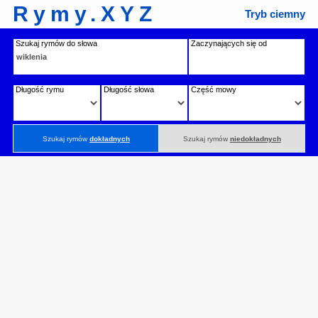
Rymy.XYZ
Tryb ciemny
Szukaj rymów do słowa
Zaczynających się od
Długość rymu
Długość słowa
Część mowy
Szukaj rymów
dokładnych
Szukaj rymów
niedokładnych