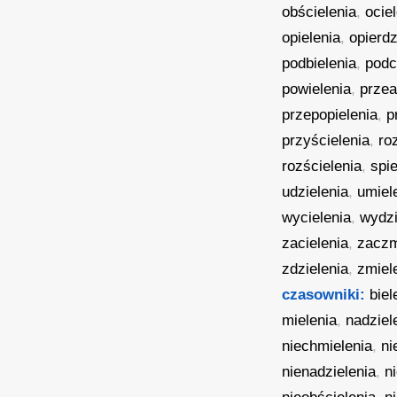
obścielenia
,
ocie
opielenia
,
opierdz
podbielenia
,
podc
powielenia
,
przea
przepopielenia
,
p
przyścielenia
,
ro
rozścielenia
,
spie
udzielenia
,
umiel
wycielenia
,
wydzi
zacielenia
,
zaczm
zdzielenia
,
zmiel
czasowniki:
biel
mielenia
,
nadziel
niechmielenia
,
ni
nienadzielenia
,
n