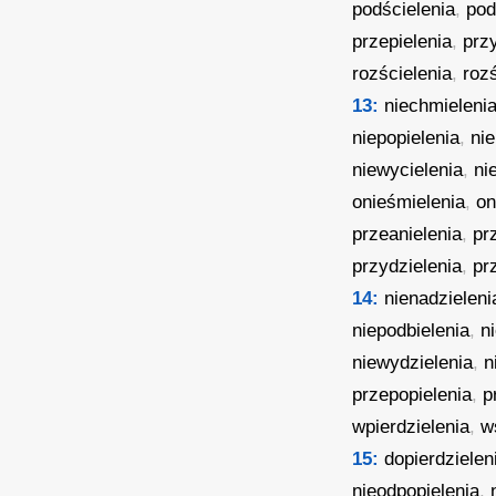
podścielenia
,
pod
przepielenia
,
prz
rozścielenia
,
roz
13:
niechmieleni
niepopielenia
,
ni
niewycielenia
,
ni
onieśmielenia
,
on
przeanielenia
,
pr
przydzielenia
,
pr
14:
nienadzieleni
niepodbielenia
,
n
niewydzielenia
,
n
przepopielenia
,
p
wpierdzielenia
,
w
15:
dopierdzielen
nieodpopielenia
,