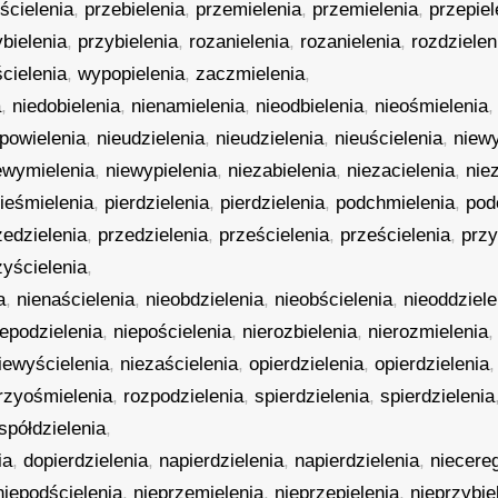
ścielenia
,
przebielenia
,
przemielenia
,
przemielenia
,
przepiel
ybielenia
,
przybielenia
,
rozanielenia
,
rozanielenia
,
rozdzielen
ścielenia
,
wypopielenia
,
zaczmielenia
,
a
,
niedobielenia
,
nienamielenia
,
nieodbielenia
,
nieośmielenia
epowielenia
,
nieudzielenia
,
nieudzielenia
,
nieuścielenia
,
niewy
ewymielenia
,
niewypielenia
,
niezabielenia
,
niezacielenia
,
nie
ieśmielenia
,
pierdzielenia
,
pierdzielenia
,
podchmielenia
,
pod
zedzielenia
,
przedzielenia
,
prześcielenia
,
prześcielenia
,
przy
zyścielenia
,
a
,
nienaścielenia
,
nieobdzielenia
,
nieobścielenia
,
nieoddziele
iepodzielenia
,
niepościelenia
,
nierozbielenia
,
nierozmielenia
iewyścielenia
,
niezaścielenia
,
opierdzielenia
,
opierdzielenia
rzyośmielenia
,
rozpodzielenia
,
spierdzielenia
,
spierdzielenia
spółdzielenia
,
ia
,
dopierdzielenia
,
napierdzielenia
,
napierdzielenia
,
niecereg
niepodścielenia
,
nieprzemielenia
,
nieprzepielenia
,
nieprzybie