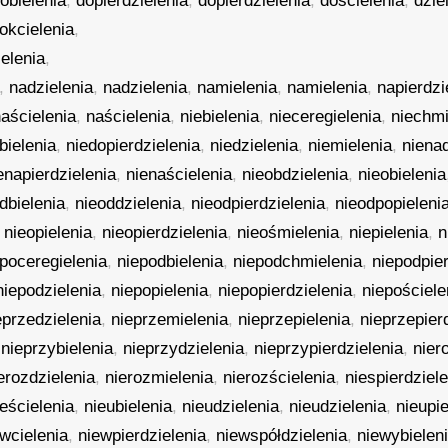
obielenia
,
dopierdzielenia
,
dopierdzielenia
,
dościelenia
,
dzie
okcielenia
,
elenia
,
,
nadzielenia
,
nadzielenia
,
namielenia
,
namielenia
,
napierdzi
aścielenia
,
naścielenia
,
niebielenia
,
nieceregielenia
,
niechmi
bielenia
,
niedopierdzielenia
,
niedzielenia
,
niemielenia
,
nienad
enapierdzielenia
,
nienaścielenia
,
nieobdzielenia
,
nieobielenia
dbielenia
,
nieoddzielenia
,
nieodpierdzielenia
,
nieodpopieleni
,
nieopielenia
,
nieopierdzielenia
,
nieośmielenia
,
niepielenia
,
n
epoceregielenia
,
niepodbielenia
,
niepodchmielenia
,
niepodpier
niepodzielenia
,
niepopielenia
,
niepopierdzielenia
,
niepościele
eprzedzielenia
,
nieprzemielenia
,
nieprzepielenia
,
nieprzepier
,
nieprzybielenia
,
nieprzydzielenia
,
nieprzypierdzielenia
,
nier
erozdzielenia
,
nierozmielenia
,
nierozścielenia
,
niespierdziel
ieścielenia
,
nieubielenia
,
nieudzielenia
,
nieudzielenia
,
nieupie
ewcielenia
,
niewpierdzielenia
,
niewspółdzielenia
,
niewybielen