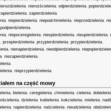
ierozdzielenia
,
nierozścielenia
,
odpierdzielenia
,
popierdziele
zapierdzielenia
,
zapierdzielenia
,
enia
,
niepierdzielenia
,
niepodchmielenia
,
nieprzedzielenia
,
ni
,
podpierdzielenia
,
enia
,
niepoceregielenia
,
niespierdzielenia
,
nieupierdzielenia
,
a
,
przepierdzielenia
,
przypierdzielenia
,
przypierdzielenia
,
lenia
,
nienapierdzielenia
,
nieodpierdzielenia
,
niepopierdziele
a
,
niezapierdzielenia
,
elenia
,
ielenia
,
nieprzypierdzielenia
,
iałem na część mowy
elenia
,
bielenia
,
ceregielenia
,
chmielenia
,
cielenia
,
dobieleni
ościelenia
,
dzielenia
,
kobielenia
,
kokcielenia
,
mielenia
,
nadś
elenia
,
napierdzielenia
,
naścielenia
,
nieudzielenia
,
obdzielen