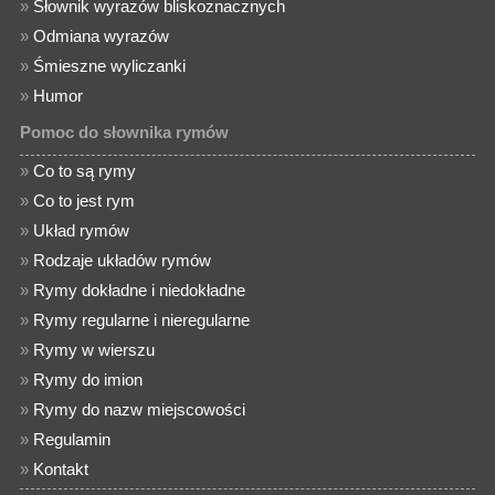
»
Słownik wyrazów bliskoznacznych
»
Odmiana wyrazów
»
Śmieszne wyliczanki
»
Humor
Pomoc do słownika rymów
»
Co to są rymy
»
Co to jest rym
»
Układ rymów
»
Rodzaje układów rymów
»
Rymy dokładne i niedokładne
»
Rymy regularne i nieregularne
»
Rymy w wierszu
»
Rymy do imion
»
Rymy do nazw miejscowości
»
Regulamin
»
Kontakt