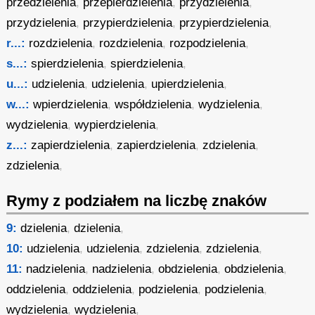
przedzielenia
,
przepierdzielenia
,
przydzielenia
,
przydzielenia
,
przypierdzielenia
,
przypierdzielenia
,
r...:
rozdzielenia
,
rozdzielenia
,
rozpodzielenia
,
s...:
spierdzielenia
,
spierdzielenia
,
u...:
udzielenia
,
udzielenia
,
upierdzielenia
,
w...:
wpierdzielenia
,
współdzielenia
,
wydzielenia
,
wydzielenia
,
wypierdzielenia
,
z...:
zapierdzielenia
,
zapierdzielenia
,
zdzielenia
,
zdzielenia
,
Rymy z podziałem na liczbę znaków
9:
dzielenia
,
dzielenia
,
10:
udzielenia
,
udzielenia
,
zdzielenia
,
zdzielenia
,
11:
nadzielenia
,
nadzielenia
,
obdzielenia
,
obdzielenia
,
oddzielenia
,
oddzielenia
,
podzielenia
,
podzielenia
,
wydzielenia
,
wydzielenia
,