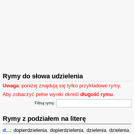
Rymy do słowa udzielenia
Uwaga
: poniżej znajdują się tylko przykładowe rymy.
Aby zobaczyć pełne wyniki określ
długość rymu
.
Filtruj rymy:
Rymy z podziałem na literę
d...:
dopierdzielenia
,
dopierdzielenia
,
dzielenia
,
dzielenia
,