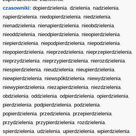
czasowniki:
dopierdzielenia
,
dzielenia
,
nadzielenia
,
napierdzielenia
,
niedopierdzielenia
,
niedzielenia
,
nienadzielenia
,
nienapierdzielenia
,
nieobdzielenia
,
nieoddzielenia
,
nieodpierdzielenia
,
nieopierdzielenia
,
niepierdzielenia
,
niepodpierdzielenia
,
niepodzielenia
,
niepopierdzielenia
,
nieprzedzielenia
,
nieprzepierdzielenia
,
nieprzydzielenia
,
nieprzypierdzielenia
,
nierozdzielenia
,
niespierdzielenia
,
nieudzielenia
,
nieupierdzielenia
,
niewpierdzielenia
,
niewspółdzielenia
,
niewydzielenia
,
niewypierdzielenia
,
niezapierdzielenia
,
niezdzielenia
,
obdzielenia
,
oddzielenia
,
odpierdzielenia
,
opierdzielenia
,
pierdzielenia
,
podpierdzielenia
,
podzielenia
,
popierdzielenia
,
przedzielenia
,
przepierdzielenia
,
przydzielenia
,
przypierdzielenia
,
rozdzielenia
,
spierdzielenia
,
udzielenia
,
upierdzielenia
,
wpierdzielenia
,