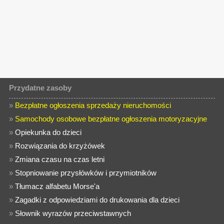
Przydatne zasoby
»
Bezpłatne ogłoszenia sprzedaży nieruchomości
»
Samochody osobowe bezpłatne ogłoszenia motoryzacyjne
»
Opiekunka do dzieci
»
Rozwiązania do krzyżówek
»
Zmiana czasu na czas letni
»
Stopniowanie przysłówków i przymiotników
»
Tłumacz alfabetu Morse'a
»
Zagadki z odpowiedziami do drukowania dla dzieci
»
Słownik wyrazów przeciwstawnych