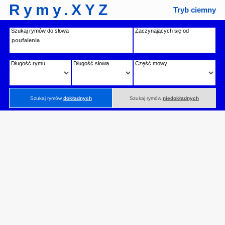
Rymy.XYZ
Tryb ciemny
Szukaj rymów do słowa
Zaczynających się od
Długość rymu
Długość słowa
Część mowy
Szukaj rymów
dokładnych
Szukaj rymów
niedokładnych