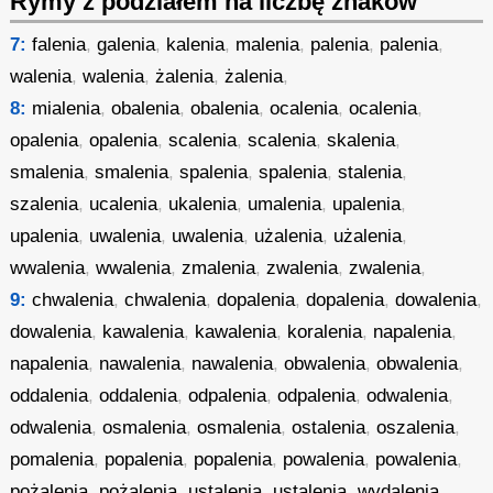
Rymy z podziałem na liczbę znaków
7:
falenia
,
galenia
,
kalenia
,
malenia
,
palenia
,
palenia
,
walenia
,
walenia
,
żalenia
,
żalenia
,
8:
mialenia
,
obalenia
,
obalenia
,
ocalenia
,
ocalenia
,
opalenia
,
opalenia
,
scalenia
,
scalenia
,
skalenia
,
smalenia
,
smalenia
,
spalenia
,
spalenia
,
stalenia
,
szalenia
,
ucalenia
,
ukalenia
,
umalenia
,
upalenia
,
upalenia
,
uwalenia
,
uwalenia
,
użalenia
,
użalenia
,
wwalenia
,
wwalenia
,
zmalenia
,
zwalenia
,
zwalenia
,
9:
chwalenia
,
chwalenia
,
dopalenia
,
dopalenia
,
dowalenia
,
dowalenia
,
kawalenia
,
kawalenia
,
koralenia
,
napalenia
,
napalenia
,
nawalenia
,
nawalenia
,
obwalenia
,
obwalenia
,
oddalenia
,
oddalenia
,
odpalenia
,
odpalenia
,
odwalenia
,
odwalenia
,
osmalenia
,
osmalenia
,
ostalenia
,
oszalenia
,
pomalenia
,
popalenia
,
popalenia
,
powalenia
,
powalenia
,
pożalenia
,
pożalenia
,
ustalenia
,
ustalenia
,
wydalenia
,