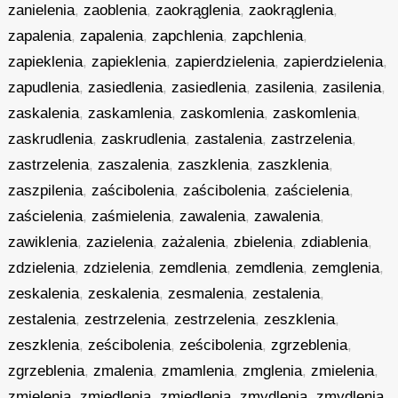
zanielenia
,
zaoblenia
,
zaokrąglenia
,
zaokrąglenia
,
zapalenia
,
zapalenia
,
zapchlenia
,
zapchlenia
,
zapieklenia
,
zapieklenia
,
zapierdzielenia
,
zapierdzielenia
,
zapudlenia
,
zasiedlenia
,
zasiedlenia
,
zasilenia
,
zasilenia
,
zaskalenia
,
zaskamlenia
,
zaskomlenia
,
zaskomlenia
,
zaskrudlenia
,
zaskrudlenia
,
zastalenia
,
zastrzelenia
,
zastrzelenia
,
zaszalenia
,
zaszklenia
,
zaszklenia
,
zaszpilenia
,
zaścibolenia
,
zaścibolenia
,
zaścielenia
,
zaścielenia
,
zaśmielenia
,
zawalenia
,
zawalenia
,
zawiklenia
,
zazielenia
,
zażalenia
,
zbielenia
,
zdiablenia
,
zdzielenia
,
zdzielenia
,
zemdlenia
,
zemdlenia
,
zemglenia
,
zeskalenia
,
zeskalenia
,
zesmalenia
,
zestalenia
,
zestalenia
,
zestrzelenia
,
zestrzelenia
,
zeszklenia
,
zeszklenia
,
ześcibolenia
,
ześcibolenia
,
zgrzeblenia
,
zgrzeblenia
,
zmalenia
,
zmamlenia
,
zmglenia
,
zmielenia
,
zmielenia
,
zmiędlenia
,
zmiędlenia
,
zmydlenia
,
zmydlenia
,