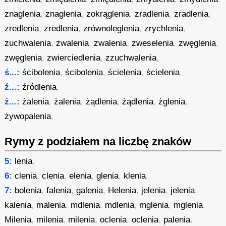
znaglenia
,
znaglenia
,
zokrąglenia
,
zradlenia
,
zradlenia
,
zredlenia
,
zredlenia
,
zrównoleglenia
,
zrychlenia
,
zuchwalenia
,
zwalenia
,
zwalenia
,
zweselenia
,
zwęglenia
,
zwęglenia
,
zwierciedlenia
,
zzuchwalenia
,
ś...:
ścibolenia
,
ścibolenia
,
ścielenia
,
ścielenia
,
ź...:
źródlenia
,
ż...:
żalenia
,
żalenia
,
żądlenia
,
żądlenia
,
żglenia
,
żywopalenia
,
Rymy z podziałem na liczbę znaków
5:
lenia
,
6:
clenia
,
clenia
,
elenia
,
glenia
,
klenia
,
7:
bolenia
,
falenia
,
galenia
,
Helenia
,
jelenia
,
jelenia
,
kalenia
,
malenia
,
mdlenia
,
mdlenia
,
mglenia
,
mglenia
,
Milenia
,
milenia
,
milenia
,
oclenia
,
oclenia
,
palenia
,