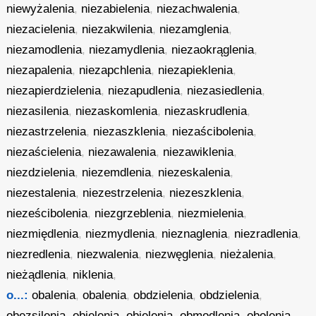
niewyżalenia
,
niezabielenia
,
niezachwalenia
,
niezacielenia
,
niezakwilenia
,
niezamglenia
,
niezamodlenia
,
niezamydlenia
,
niezaokrąglenia
,
niezapalenia
,
niezapchlenia
,
niezapieklenia
,
niezapierdzielenia
,
niezapudlenia
,
niezasiedlenia
,
niezasilenia
,
niezaskomlenia
,
niezaskrudlenia
,
niezastrzelenia
,
niezaszklenia
,
niezaścibolenia
,
niezaścielenia
,
niezawalenia
,
niezawiklenia
,
niezdzielenia
,
niezemdlenia
,
niezeskalenia
,
niezestalenia
,
niezestrzelenia
,
niezeszklenia
,
nieześcibolenia
,
niezgrzeblenia
,
niezmielenia
,
niezmiędlenia
,
niezmydlenia
,
nieznaglenia
,
niezradlenia
,
niezredlenia
,
niezwalenia
,
niezwęglenia
,
nieżalenia
,
nieżądlenia
,
niklenia
,
o...:
obalenia
,
obalenia
,
obdzielenia
,
obdzielenia
,
obezsilenia
,
obielenia
,
obielenia
,
obmodlenia
,
obolenia
,