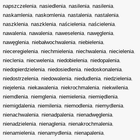
napszczelenia
,
nasiedlenia
,
nasilenia
,
nasilenia
,
naskamlenia
,
naskomlenia
,
nastalenia
,
nastalenia
,
naszklenia
,
naszklenia
,
naścielenia
,
naścielenia
,
nawalenia
,
nawalenia
,
naweselenia
,
nawęglenia
,
nawęglenia
,
niebałwochwalenia
,
niebielenia
,
nieceregielenia
,
niechmielenia
,
niechwalenia
,
niecielenia
,
nieclenia
,
niecwelenia
,
niedobielenia
,
niedopalenia
,
niedopierdzielenia
,
niedosiedlenia
,
niedoskonalenia
,
niedostrzelenia
,
niedowalenia
,
niedudlenia
,
niedzielenia
,
niejelenia
,
niekawalenia
,
niekrochmalenia
,
niekwilenia
,
niemdlenia
,
niemglenia
,
niemielenia
,
niemiędlenia
,
niemigdalenia
,
niemilenia
,
niemodlenia
,
niemydlenia
,
nienachwalenia
,
nienadpalenia
,
nienadwęglenia
,
nienadzielenia
,
nienaglenia
,
nienakrochmalenia
,
nienamielenia
,
nienamydlenia
,
nienapalenia
,