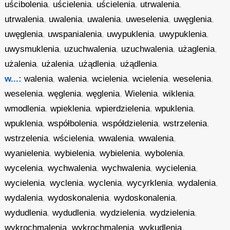
uścibolenia
,
uścielenia
,
uścielenia
,
utrwalenia
,
utrwalenia
,
uwalenia
,
uwalenia
,
uweselenia
,
uwęglenia
,
uwęglenia
,
uwspanialenia
,
uwypuklenia
,
uwypuklenia
,
uwysmuklenia
,
uzuchwalenia
,
uzuchwalenia
,
użaglenia
,
użalenia
,
użalenia
,
użądlenia
,
użądlenia
,
w...:
walenia
,
walenia
,
wcielenia
,
wcielenia
,
weselenia
,
weselenia
,
węglenia
,
węglenia
,
Wielenia
,
wiklenia
,
wmodlenia
,
wpieklenia
,
wpierdzielenia
,
wpuklenia
,
wpuklenia
,
współbolenia
,
współdzielenia
,
wstrzelenia
,
wstrzelenia
,
wścielenia
,
wwalenia
,
wwalenia
,
wyanielenia
,
wybielenia
,
wybielenia
,
wybolenia
,
wycelenia
,
wychwalenia
,
wychwalenia
,
wycielenia
,
wycielenia
,
wyclenia
,
wyclenia
,
wycyrklenia
,
wydalenia
,
wydalenia
,
wydoskonalenia
,
wydoskonalenia
,
wydudlenia
,
wydudlenia
,
wydzielenia
,
wydzielenia
,
wykrochmalenia
,
wykrochmalenia
,
wykudlenia
,