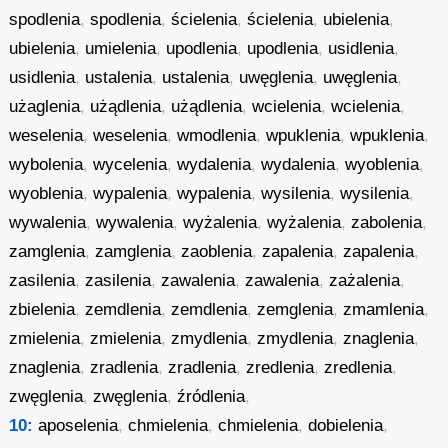
spodlenia
,
spodlenia
,
ścielenia
,
ścielenia
,
ubielenia
,
ubielenia
,
umielenia
,
upodlenia
,
upodlenia
,
usidlenia
,
usidlenia
,
ustalenia
,
ustalenia
,
uwęglenia
,
uwęglenia
,
użaglenia
,
użądlenia
,
użądlenia
,
wcielenia
,
wcielenia
,
weselenia
,
weselenia
,
wmodlenia
,
wpuklenia
,
wpuklenia
,
wybolenia
,
wycelenia
,
wydalenia
,
wydalenia
,
wyoblenia
,
wyoblenia
,
wypalenia
,
wypalenia
,
wysilenia
,
wysilenia
,
wywalenia
,
wywalenia
,
wyżalenia
,
wyżalenia
,
zabolenia
,
zamglenia
,
zamglenia
,
zaoblenia
,
zapalenia
,
zapalenia
,
zasilenia
,
zasilenia
,
zawalenia
,
zawalenia
,
zażalenia
,
zbielenia
,
zemdlenia
,
zemdlenia
,
zemglenia
,
zmamlenia
,
zmielenia
,
zmielenia
,
zmydlenia
,
zmydlenia
,
znaglenia
,
znaglenia
,
zradlenia
,
zradlenia
,
zredlenia
,
zredlenia
,
zwęglenia
,
zwęglenia
,
źródlenia
,
10:
aposelenia
,
chmielenia
,
chmielenia
,
dobielenia
,