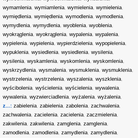
wymamlenia
,
wymiamlenia
,
wymielenia
,
wymielenia
,
wymiędlenia
,
wymiędlenia
,
wymodlenia
,
wymodlenia
,
wymydlenia
,
wymydlenia
,
wyoblenia
,
wyoblenia
,
wyokrąglenia
,
wyokrąglenia
,
wypalenia
,
wypalenia
,
wypielenia
,
wypielenia
,
wypierdzielenia
,
wypopielenia
,
wypuklenia
,
wysiedlenia
,
wysiedlenia
,
wysilenia
,
wysilenia
,
wyskamlenia
,
wyskomlenia
,
wyskomlenia
,
wyskrzydlenia
,
wysmalenia
,
wysmuklenia
,
wysmuklenia
,
wystrzelenia
,
wystrzelenia
,
wyszalenia
,
wyszklenia
,
wyścibolenia
,
wyścielenia
,
wyścielenia
,
wywalenia
,
wywalenia
,
wyzwierciadlenia
,
wyżalenia
,
wyżalenia
,
z...:
zabielenia
,
zabielenia
,
zabolenia
,
zachwalenia
,
zachwalenia
,
zacielenia
,
zacielenia
,
zaczmielenia
,
zakwilenia
,
zakwilenia
,
zamglenia
,
zamglenia
,
zamodlenia
,
zamodlenia
,
zamydlenia
,
zamydlenia
,