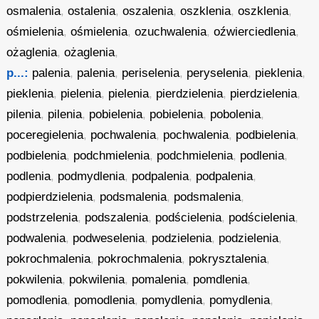
osmalenia
,
ostalenia
,
oszalenia
,
oszklenia
,
oszklenia
,
ośmielenia
,
ośmielenia
,
ozuchwalenia
,
oźwierciedlenia
,
ożaglenia
,
ożaglenia
,
p...:
palenia
,
palenia
,
periselenia
,
peryselenia
,
pieklenia
,
pieklenia
,
pielenia
,
pielenia
,
pierdzielenia
,
pierdzielenia
,
pilenia
,
pilenia
,
pobielenia
,
pobielenia
,
pobolenia
,
poceregielenia
,
pochwalenia
,
pochwalenia
,
podbielenia
,
podbielenia
,
podchmielenia
,
podchmielenia
,
podlenia
,
podlenia
,
podmydlenia
,
podpalenia
,
podpalenia
,
podpierdzielenia
,
podsmalenia
,
podsmalenia
,
podstrzelenia
,
podszalenia
,
podścielenia
,
podścielenia
,
podwalenia
,
podweselenia
,
podzielenia
,
podzielenia
,
pokrochmalenia
,
pokrochmalenia
,
pokrysztalenia
,
pokwilenia
,
pokwilenia
,
pomalenia
,
pomdlenia
,
pomodlenia
,
pomodlenia
,
pomydlenia
,
pomydlenia
,