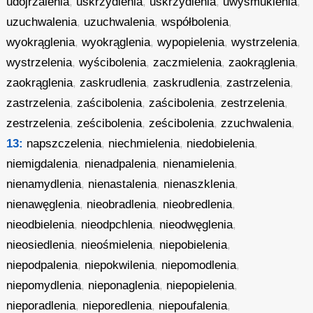
udojrzalenia
,
uskrzydlenia
,
uskrzydlenia
,
uwysmuklenia
,
uzuchwalenia
,
uzuchwalenia
,
współbolenia
,
wyokrąglenia
,
wyokrąglenia
,
wypopielenia
,
wystrzelenia
,
wystrzelenia
,
wyścibolenia
,
zaczmielenia
,
zaokrąglenia
,
zaokrąglenia
,
zaskrudlenia
,
zaskrudlenia
,
zastrzelenia
,
zastrzelenia
,
zaścibolenia
,
zaścibolenia
,
zestrzelenia
,
zestrzelenia
,
ześcibolenia
,
ześcibolenia
,
zzuchwalenia
,
13:
napszczelenia
,
niechmielenia
,
niedobielenia
,
niemigdalenia
,
nienadpalenia
,
nienamielenia
,
nienamydlenia
,
nienastalenia
,
nienaszklenia
,
nienawęglenia
,
nieobradlenia
,
nieobredlenia
,
nieodbielenia
,
nieodpchlenia
,
nieodwęglenia
,
nieosiedlenia
,
nieośmielenia
,
niepobielenia
,
niepodpalenia
,
niepokwilenia
,
niepomodlenia
,
niepomydlenia
,
nieponaglenia
,
niepopielenia
,
nieporadlenia
,
nieporedlenia
,
niepoufalenia
,