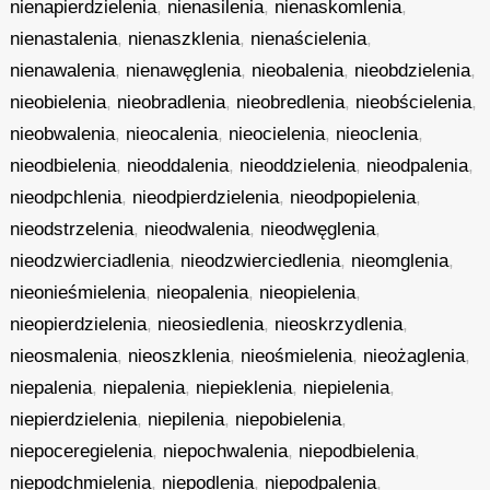
nienapierdzielenia
,
nienasilenia
,
nienaskomlenia
,
nienastalenia
,
nienaszklenia
,
nienaścielenia
,
nienawalenia
,
nienawęglenia
,
nieobalenia
,
nieobdzielenia
,
nieobielenia
,
nieobradlenia
,
nieobredlenia
,
nieobścielenia
,
nieobwalenia
,
nieocalenia
,
nieocielenia
,
nieoclenia
,
nieodbielenia
,
nieoddalenia
,
nieoddzielenia
,
nieodpalenia
,
nieodpchlenia
,
nieodpierdzielenia
,
nieodpopielenia
,
nieodstrzelenia
,
nieodwalenia
,
nieodwęglenia
,
nieodzwierciadlenia
,
nieodzwierciedlenia
,
nieomglenia
,
nieonieśmielenia
,
nieopalenia
,
nieopielenia
,
nieopierdzielenia
,
nieosiedlenia
,
nieoskrzydlenia
,
nieosmalenia
,
nieoszklenia
,
nieośmielenia
,
nieożaglenia
,
niepalenia
,
niepalenia
,
niepieklenia
,
niepielenia
,
niepierdzielenia
,
niepilenia
,
niepobielenia
,
niepoceregielenia
,
niepochwalenia
,
niepodbielenia
,
niepodchmielenia
,
niepodlenia
,
niepodpalenia
,