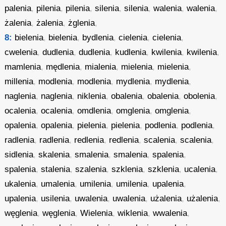
palenia
,
pilenia
,
pilenia
,
silenia
,
silenia
,
walenia
,
walenia
,
żalenia
,
żalenia
,
żglenia
,
8:
bielenia
,
bielenia
,
bydlenia
,
cielenia
,
cielenia
,
cwelenia
,
dudlenia
,
dudlenia
,
kudlenia
,
kwilenia
,
kwilenia
,
mamlenia
,
mędlenia
,
mialenia
,
mielenia
,
mielenia
,
millenia
,
modlenia
,
modlenia
,
mydlenia
,
mydlenia
,
naglenia
,
naglenia
,
niklenia
,
obalenia
,
obalenia
,
obolenia
,
ocalenia
,
ocalenia
,
omdlenia
,
omglenia
,
omglenia
,
opalenia
,
opalenia
,
pielenia
,
pielenia
,
podlenia
,
podlenia
,
radlenia
,
radlenia
,
redlenia
,
redlenia
,
scalenia
,
scalenia
,
sidlenia
,
skalenia
,
smalenia
,
smalenia
,
spalenia
,
spalenia
,
stalenia
,
szalenia
,
szklenia
,
szklenia
,
ucalenia
,
ukalenia
,
umalenia
,
umilenia
,
umilenia
,
upalenia
,
upalenia
,
usilenia
,
uwalenia
,
uwalenia
,
użalenia
,
użalenia
,
węglenia
,
węglenia
,
Wielenia
,
wiklenia
,
wwalenia
,