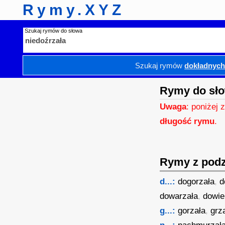
Rymy.XYZ
Szukaj rymów do słowa
Szukaj rymów
dokładnyc
Rymy do sło
Uwaga
: poniżej 
długość rymu
.
Rymy z podzi
d...:
dogorzała
,
d
dowarzała
,
dowie
g...:
gorzała
,
grz