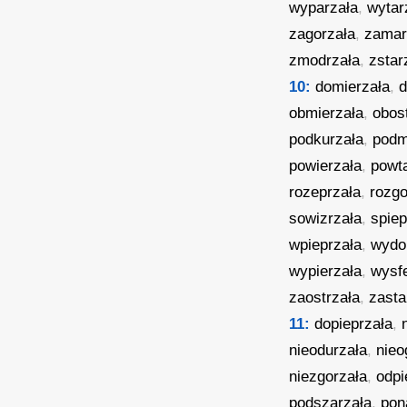
wyparzała
,
wytar
zagorzała
,
zamar
zmodrzała
,
zstar
10:
domierzała
,
d
obmierzała
,
obos
podkurzała
,
podm
powierzała
,
powt
rozeprzała
,
rozgo
sowizrzała
,
spiep
wpieprzała
,
wydo
wypierzała
,
wysf
zaostrzała
,
zasta
11:
dopieprzała
,
nieodurzała
,
nieo
niezgorzała
,
odpi
podszarzała
,
pon