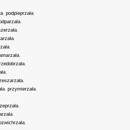
ła
,
podpieprzała
,
odparzała
,
szerzała
,
tarzała
,
zała
,
amarzała
,
rzedobrzała
,
ała
,
zeszarzała
,
ła
,
przymierzała
,
ozeprzała
,
arzała
,
ozwichrzała
,