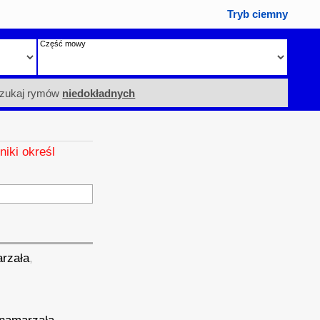
Tryb ciemny
Część mowy
zukaj rymów
niedokładnych
niki określ
arzała
,