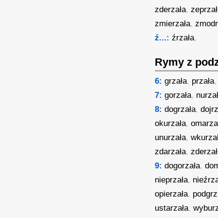
zderzała
,
zeprza
zmierzała
,
zmodr
ź...:
źrzała
,
Rymy z podz
6:
grzała
,
przała
7:
gorzała
,
nurza
8:
dogrzała
,
dojr
okurzała
,
omarza
unurzała
,
wkurza
zdarzała
,
zderza
9:
dogorzała
,
dom
nieprzała
,
nieźrz
opierzała
,
podgrz
ustarzała
,
wyburz