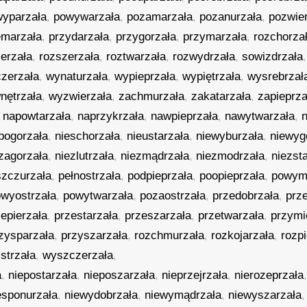
yparzała
,
powywarzała
,
pozamarzała
,
pozanurzała
,
pozwie
emarzała
,
przydarzała
,
przygorzała
,
przymarzała
,
rozchorza
erzała
,
rozszerzała
,
roztwarzała
,
rozwydrzała
,
sowizdrzała
czerzała
,
wynaturzała
,
wypieprzała
,
wypiętrzała
,
wysrebrzał
nętrzała
,
wyzwierzała
,
zachmurzała
,
zakatarzała
,
zapieprza
,
napowtarzała
,
naprzykrzała
,
nawpieprzała
,
nawytwarzała
,
pogorzała
,
nieschorzała
,
nieustarzała
,
niewyburzała
,
niewyg
zagorzała
,
niezlutrzała
,
niezmądrzała
,
niezmodrzała
,
niezst
szczurzała
,
pełnostrzała
,
podpieprzała
,
poopieprzała
,
powym
wyostrzała
,
powytwarzała
,
pozaostrzała
,
przedobrzała
,
prz
zepierzała
,
przestarzała
,
przeszarzała
,
przetwarzała
,
przymi
zysparzała
,
przyszarzała
,
rozchmurzała
,
rozkojarzała
,
rozp
listrzała
,
wyszczerzała
,
a
,
niepostarzała
,
nieposzarzała
,
nieprzejrzała
,
nierozeprzała
esponurzała
,
niewydobrzała
,
niewymądrzała
,
niewyszarzała