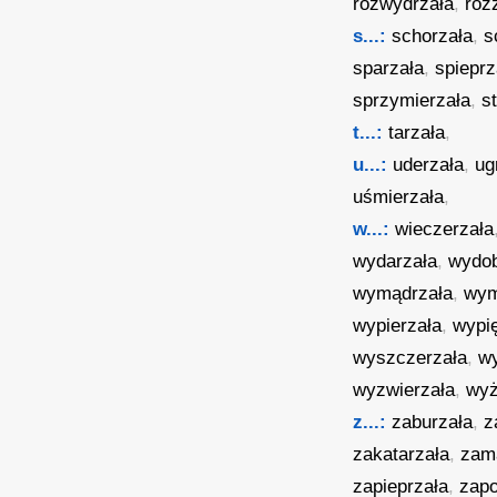
rozwydrzała
,
roz
s...:
schorzała
,
s
sparzała
,
spieprz
sprzymierzała
,
s
t...:
tarzała
,
u...:
uderzała
,
ug
uśmierzała
,
w...:
wieczerzała
wydarzała
,
wydob
wymądrzała
,
wym
wypierzała
,
wypię
wyszczerzała
,
wy
wyzwierzała
,
wyż
z...:
zaburzała
,
z
zakatarzała
,
zam
zapieprzała
,
zapo