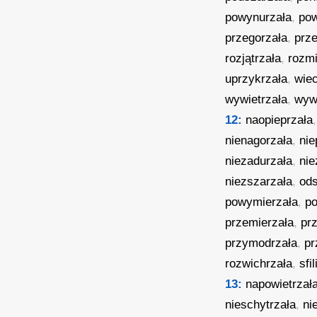
powynurzała
,
pow
przegorzała
,
prz
rozjątrzała
,
rozmi
uprzykrzała
,
wie
wywietrzała
,
wyw
12:
naopieprzała
nienagorzała
,
nie
niezadurzała
,
nie
niezszarzała
,
od
powymierzała
,
po
przemierzała
,
pr
przymodrzała
,
pr
rozwichrzała
,
sfi
13:
napowietrzał
nieschytrzała
,
ni