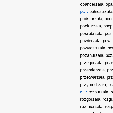
opancerzała
,
opa
p...:
pełnostrzała
podstarzała
,
pod
pookurzała
,
poop
posrebrzała
,
pos
powierzała
,
powt
powyostrzała
,
po
pozanurzała
,
poz
przegorzała
,
prze
przemierzała
,
pr
przetwarzała
,
prz
przymodrzała
,
pr
r...:
rozburzała
,
r
rozgorzała
,
rozgr
rozmierzała
,
rozp