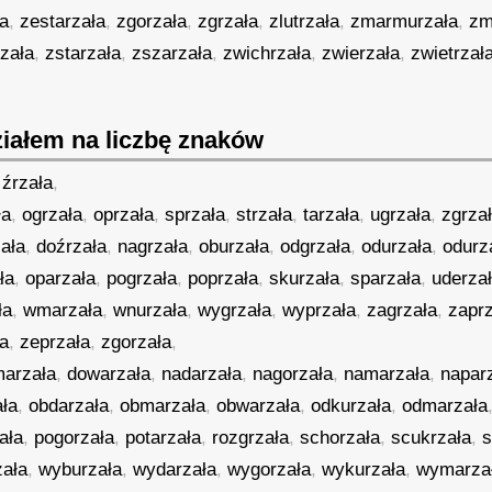
ła
,
zestarzała
,
zgorzała
,
zgrzała
,
zlutrzała
,
zmarmurzała
,
zm
zała
,
zstarzała
,
zszarzała
,
zwichrzała
,
zwierzała
,
zwietrzał
iałem na liczbę znaków
,
źrzała
,
ła
,
ogrzała
,
oprzała
,
sprzała
,
strzała
,
tarzała
,
ugrzała
,
zgrza
zała
,
doźrzała
,
nagrzała
,
oburzała
,
odgrzała
,
odurzała
,
odurz
ła
,
oparzała
,
pogrzała
,
poprzała
,
skurzała
,
sparzała
,
uderza
ła
,
wmarzała
,
wnurzała
,
wygrzała
,
wyprzała
,
zagrzała
,
zapr
ła
,
zeprzała
,
zgorzała
,
arzała
,
dowarzała
,
nadarzała
,
nagorzała
,
namarzała
,
napar
ała
,
obdarzała
,
obmarzała
,
obwarzała
,
odkurzała
,
odmarzała
ała
,
pogorzała
,
potarzała
,
rozgrzała
,
schorzała
,
scukrzała
,
s
ała
,
wyburzała
,
wydarzała
,
wygorzała
,
wykurzała
,
wymarza