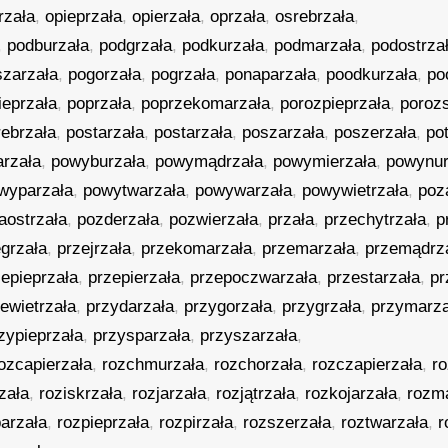
rzała
,
opieprzała
,
opierzała
,
oprzała
,
osrebrzała
,
,
podburzała
,
podgrzała
,
podkurzała
,
podmarzała
,
podostrza
szarzała
,
pogorzała
,
pogrzała
,
ponaparzała
,
poodkurzała
,
po
ieprzała
,
poprzała
,
poprzekomarzała
,
porozpieprzała
,
poroz
rebrzała
,
postarzała
,
postarzała
,
poszarzała
,
poszerzała
,
po
arzała
,
powyburzała
,
powymądrzała
,
powymierzała
,
powynur
wyparzała
,
powytwarzała
,
powywarzała
,
powywietrzała
,
poz
aostrzała
,
pozderzała
,
pozwierzała
,
przała
,
przechytrzała
,
p
grzała
,
przejrzała
,
przekomarzała
,
przemarzała
,
przemądrz
zepieprzała
,
przepierzała
,
przepoczwarzała
,
przestarzała
,
pr
ewietrzała
,
przydarzała
,
przygorzała
,
przygrzała
,
przymarza
zypieprzała
,
przysparzała
,
przyszarzała
,
ozcapierzała
,
rozchmurzała
,
rozchorzała
,
rozczapierzała
,
r
zała
,
roziskrzała
,
rozjarzała
,
rozjątrzała
,
rozkojarzała
,
rozm
arzała
,
rozpieprzała
,
rozpirzała
,
rozszerzała
,
roztwarzała
,
r