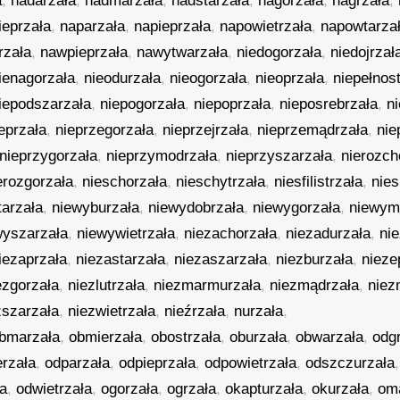
a
,
nadarzała
,
nadmarzała
,
nadstarzała
,
nagorzała
,
nagrzała
,
ieprzała
,
naparzała
,
napieprzała
,
napowietrzała
,
napowtarza
rzała
,
nawpieprzała
,
nawytwarzała
,
niedogorzała
,
niedojrzał
ienagorzała
,
nieodurzała
,
nieogorzała
,
nieoprzała
,
niepełnos
iepodszarzała
,
niepogorzała
,
niepoprzała
,
nieposrebrzała
,
n
eprzała
,
nieprzegorzała
,
nieprzejrzała
,
nieprzemądrzała
,
nie
nieprzygorzała
,
nieprzymodrzała
,
nieprzyszarzała
,
nierozch
erozgorzała
,
nieschorzała
,
nieschytrzała
,
niesfilistrzała
,
nie
tarzała
,
niewyburzała
,
niewydobrzała
,
niewygorzała
,
niewym
wyszarzała
,
niewywietrzała
,
niezachorzała
,
niezadurzała
,
ni
iezaprzała
,
niezastarzała
,
niezaszarzała
,
niezburzała
,
nieze
ezgorzała
,
niezlutrzała
,
niezmarmurzała
,
niezmądrzała
,
niez
zszarzała
,
niezwietrzała
,
nieźrzała
,
nurzała
,
bmarzała
,
obmierzała
,
obostrzała
,
oburzała
,
obwarzała
,
odg
rzała
,
odparzała
,
odpieprzała
,
odpowietrzała
,
odszczurzała
ła
,
odwietrzała
,
ogorzała
,
ogrzała
,
okapturzała
,
okurzała
,
om