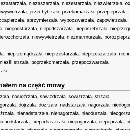
iezastarzała
,
niezaszarzała
,
niezestarzała
,
niezwietrzała
,
od
owywietrzała
,
przechytrzała
,
przekomarzała
,
przepieprzała
,
zcapierzała
,
sprzymierzała
,
wypoczwarzała
,
zapowietrzała
,
ła
,
niepodstarzała
,
niepodszarzała
,
nieposrebrzała
,
nieprzeg
ierozchorzała
,
niewywietrzała
,
niezmarmurzała
,
porozpieprz
ła
,
nieprzemądrzała
,
nieprzestarzała
,
nieprzeszarzała
,
niep
niesfilistrzała
,
poprzekomarzała
,
przepoczwarzała
,
zała
,
iałem na część mowy
zała
,
nasięźrzała
,
sowizdrzała
,
sowizrzała
,
strzała
,
gorzała
,
dojrzała
,
doźrzała
,
nadstarzała
,
nagorzała
,
niedogo
oźrzała
,
nienadstarzała
,
nienagorzała
,
nieodurzała
,
nieogorza
niepodstarzała
,
niepodszarzała
,
niepogorzała
,
niepoprzała
,
n