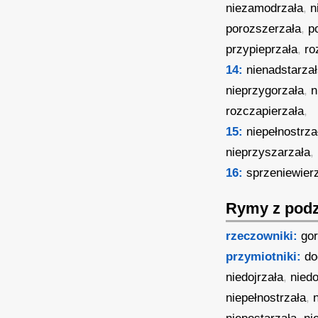
niezamodrzała
,
n
porozszerzała
,
p
przypieprzała
,
ro
14:
nienadstarza
nieprzygorzała
,
n
rozczapierzała
,
15:
niepełnostrza
nieprzyszarzała
,
16:
sprzeniewier
Rymy z podz
rzeczowniki:
gor
przymiotniki:
do
niedojrzała
,
nied
niepełnostrzała
,