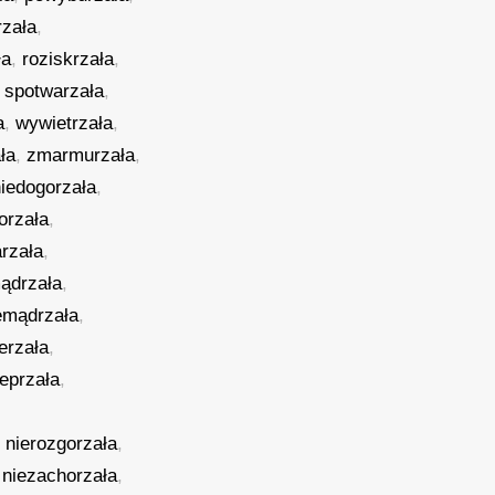
rzała
,
ła
,
roziskrzała
,
,
spotwarzała
,
a
,
wywietrzała
,
ła
,
zmarmurzała
,
niedogorzała
,
orzała
,
arzała
,
ądrzała
,
emądrzała
,
erzała
,
ieprzała
,
,
nierozgorzała
,
,
niezachorzała
,