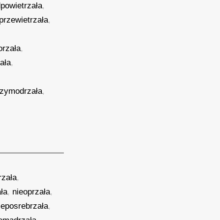
powietrzała
,
przewietrzała
,
orzała
,
ała
,
rzymodrzała
,
rzała
,
ła
,
nieoprzała
,
ieposrebrzała
,