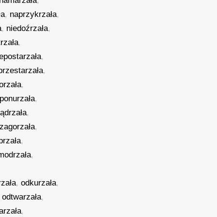
namarzała
,
ła
,
naprzykrzała
,
a
,
niedoźrzała
,
trzała
,
iepostarzała
,
przestarzała
,
orzała
,
sponurzała
,
ądrzała
,
ezagorzała
,
przała
,
modrzała
,
rzała
,
odkurzała
,
,
odtwarzała
,
arzała
,