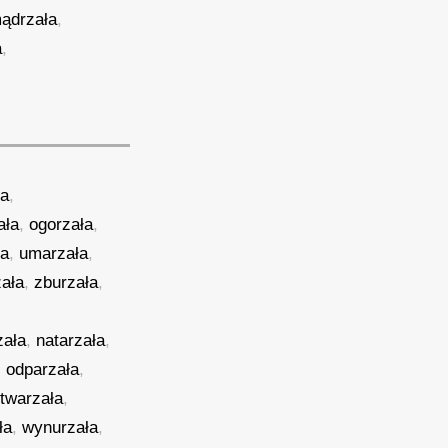
ądrzała
,
a
,
ła
,
ała
,
ogorzała
,
ła
,
umarzała
,
zała
,
zburzała
,
zała
,
natarzała
,
,
odparzała
,
twarzała
,
ła
,
wynurzała
,