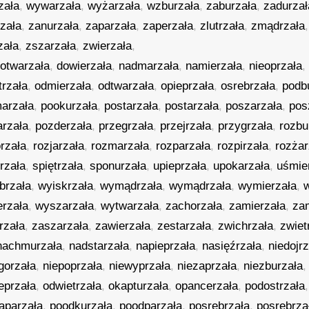
zała
,
wywarzała
,
wyżarzała
,
wzburzała
,
zaburzała
,
zadurzał
zała
,
zanurzała
,
zaparzała
,
zaperzała
,
zlutrzała
,
zmądrzała
zała
,
zszarzała
,
zwierzała
,
otwarzała
,
dowierzała
,
nadmarzała
,
namierzała
,
nieoprzała
trzała
,
odmierzała
,
odtwarzała
,
opieprzała
,
osrebrzała
,
podb
arzała
,
pookurzała
,
postarzała
,
postarzała
,
poszarzała
,
pos
arzała
,
pozderzała
,
przegrzała
,
przejrzała
,
przygrzała
,
rozbu
rzała
,
rozjarzała
,
rozmarzała
,
rozparzała
,
rozpirzała
,
rozżar
rzała
,
spiętrzała
,
sponurzała
,
upieprzała
,
upokarzała
,
uśmie
brzała
,
wyiskrzała
,
wymądrzała
,
wymądrzała
,
wymierzała
,
erzała
,
wyszarzała
,
wytwarzała
,
zachorzała
,
zamierzała
,
za
rzała
,
zaszarzała
,
zawierzała
,
zestarzała
,
zwichrzała
,
zwiet
nachmurzała
,
nadstarzała
,
napieprzała
,
nasięźrzała
,
niedojr
gorzała
,
niepoprzała
,
niewyprzała
,
niezaprzała
,
niezburzała
eprzała
,
odwietrzała
,
okapturzała
,
opancerzała
,
podostrzała
aparzała
,
poodkurzała
,
poodparzała
,
posrebrzała
,
posrebrza