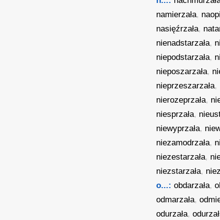
n...:
nachmurzał
namierzała
,
naop
nasięźrzała
,
nata
nienadstarzała
,
n
niepodstarzała
,
n
nieposzarzała
,
ni
nieprzeszarzała
,
nierozeprzała
,
ni
niesprzała
,
nieus
niewyprzała
,
nie
niezamodrzała
,
n
niezestarzała
,
ni
niezstarzała
,
nie
o...:
obdarzała
,
o
odmarzała
,
odmie
odurzała
,
odurza