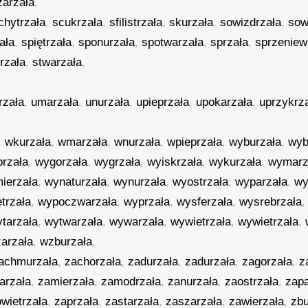
żarzała
,
chytrzała
,
scukrzała
,
sfilistrzała
,
skurzała
,
sowizdrzała
,
sow
ała
,
spiętrzała
,
sponurzała
,
spotwarzała
,
sprzała
,
sprzeniew
trzała
,
stwarzała
,
rzała
,
umarzała
,
unurzała
,
upieprzała
,
upokarzała
,
uprzykrz
,
wkurzała
,
wmarzała
,
wnurzała
,
wpieprzała
,
wyburzała
,
wyb
rzała
,
wygorzała
,
wygrzała
,
wyiskrzała
,
wykurzała
,
wymarz
ierzała
,
wynaturzała
,
wynurzała
,
wyostrzała
,
wyparzała
,
wy
trzała
,
wypoczwarzała
,
wyprzała
,
wysferzała
,
wysrebrzała
tarzała
,
wytwarzała
,
wywarzała
,
wywietrzała
,
wywietrzała
,
arzała
,
wzburzała
,
achmurzała
,
zachorzała
,
zadurzała
,
zadurzała
,
zagorzała
,
z
arzała
,
zamierzała
,
zamodrzała
,
zanurzała
,
zaostrzała
,
zapa
wietrzała
,
zaprzała
,
zastarzała
,
zaszarzała
,
zawierzała
,
zbu