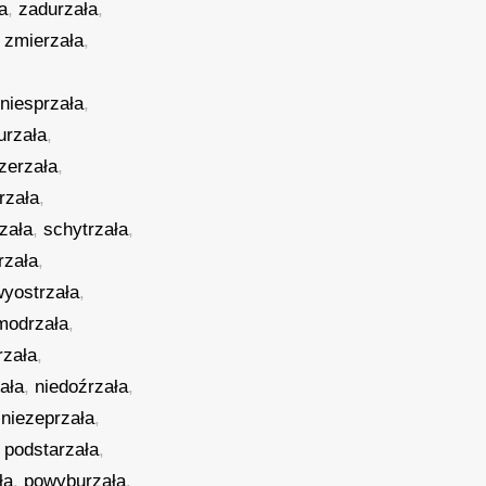
a
,
zadurzała
,
,
zmierzała
,
,
niesprzała
,
urzała
,
zerzała
,
rzała
,
zała
,
schytrzała
,
rzała
,
wyostrzała
,
modrzała
,
rzała
,
zała
,
niedoźrzała
,
,
niezeprzała
,
,
podstarzała
,
ła
,
powyburzała
,