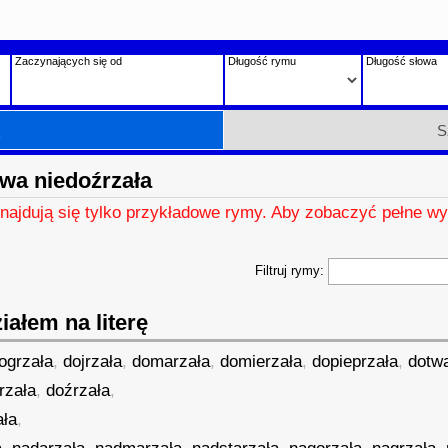
Zaczynających się od
Długość rymu
Długość słowa
h
S
wa niedoźrzała
znajdują się tylko przykładowe rymy. Aby zobaczyć pełne wy
Filtruj rymy:
ałem na literę
ogrzała
,
dojrzała
,
domarzała
,
domierzała
,
dopieprzała
,
dotw
rzała
,
doźrzała
,
ała
,