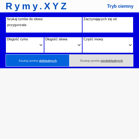
Rymy.XYZ
Tryb ciemny
Szukaj rymów do słowa
Zaczynających się od
Długość rymu
Długość słowa
Część mowy
Szukaj rymów
dokładnych
Szukaj rymów
niedokładnych