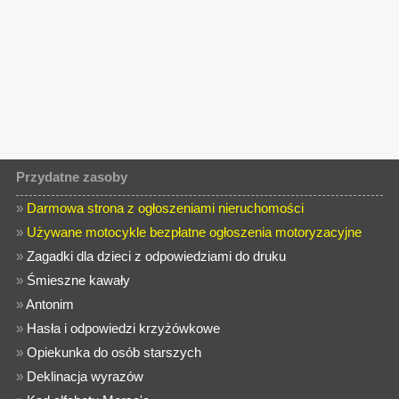
Przydatne zasoby
»
Darmowa strona z ogłoszeniami nieruchomości
»
Używane motocykle bezpłatne ogłoszenia motoryzacyjne
»
Zagadki dla dzieci z odpowiedziami do druku
»
Śmieszne kawały
»
Antonim
»
Hasła i odpowiedzi krzyżówkowe
»
Opiekunka do osób starszych
»
Deklinacja wyrazów