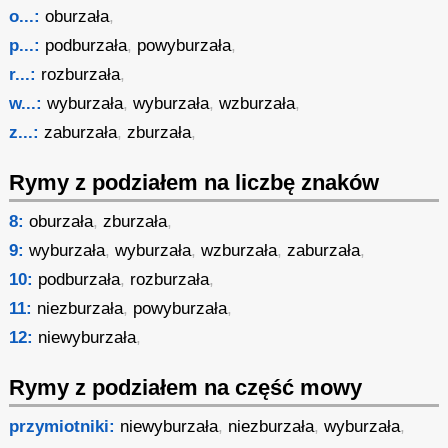
o...:
oburzała
,
p...:
podburzała
,
powyburzała
,
r...:
rozburzała
,
w...:
wyburzała
,
wyburzała
,
wzburzała
,
z...:
zaburzała
,
zburzała
,
Rymy z podziałem na liczbę znaków
8:
oburzała
,
zburzała
,
9:
wyburzała
,
wyburzała
,
wzburzała
,
zaburzała
,
10:
podburzała
,
rozburzała
,
11:
niezburzała
,
powyburzała
,
12:
niewyburzała
,
Rymy z podziałem na część mowy
przymiotniki:
niewyburzała
,
niezburzała
,
wyburzała
,