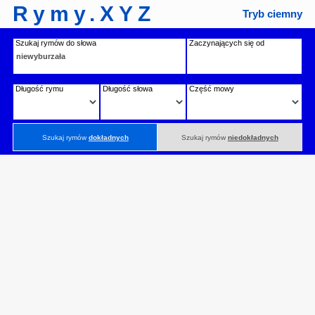
Rymy.XYZ
Tryb ciemny
Szukaj rymów do słowa
Zaczynających się od
Długość rymu
Długość słowa
Część mowy
Szukaj rymów
dokładnych
Szukaj rymów
niedokładnych