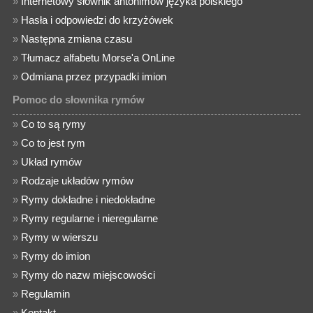
»
Internetowy słownik antonimów języka polskiego
»
Hasła i odpowiedzi do krzyżówek
»
Następna zmiana czasu
»
Tłumacz alfabetu Morse'a OnLine
»
Odmiana przez przypadki imion
Pomoc do słownika rymów
»
Co to są rymy
»
Co to jest rym
»
Układ rymów
»
Rodzaje układów rymów
»
Rymy dokładne i niedokładne
»
Rymy regularne i nieregularne
»
Rymy w wierszu
»
Rymy do imion
»
Rymy do nazw miejscowości
»
Regulamin
»
Kontakt