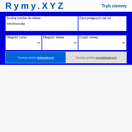
Rymy.XYZ
Tryb ciemny
Szukaj rymów do słowa
Zaczynających się od
Długość rymu
Długość słowa
Część mowy
Szukaj rymów
dokładnych
Szukaj rymów
niedokładnych