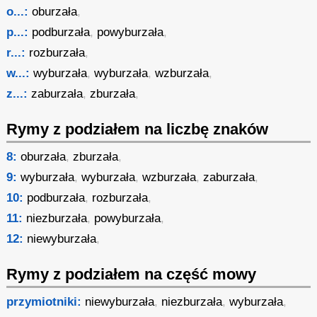
o...:
oburzała
,
p...:
podburzała
,
powyburzała
,
r...:
rozburzała
,
w...:
wyburzała
,
wyburzała
,
wzburzała
,
z...:
zaburzała
,
zburzała
,
Rymy z podziałem na liczbę znaków
8:
oburzała
,
zburzała
,
9:
wyburzała
,
wyburzała
,
wzburzała
,
zaburzała
,
10:
podburzała
,
rozburzała
,
11:
niezburzała
,
powyburzała
,
12:
niewyburzała
,
Rymy z podziałem na część mowy
przymiotniki:
niewyburzała
,
niezburzała
,
wyburzała
,