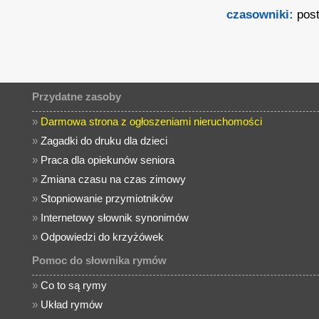
czasowniki:
pos
Przydatne zasoby
»
Darmowa strona z ogłoszeniami nieruchomości
»
Zagadki do druku dla dzieci
»
Praca dla opiekunów seniora
»
Zmiana czasu na czas zimowy
»
Stopniowanie przymiotników
»
Internetowy słownik synonimów
»
Odpowiedzi do krzyżówek
Pomoc do słownika rymów
»
Co to są rymy
»
Układ rymów