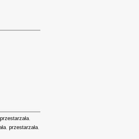
eprzestarzała
,
ała
,
przestarzała
,