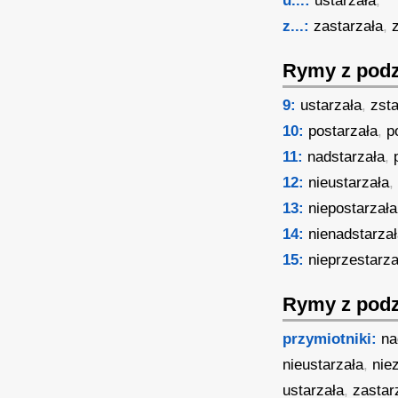
u...:
ustarzała
,
z...:
zastarzała
,
Rymy z podz
9:
ustarzała
,
zsta
10:
postarzała
,
p
11:
nadstarzała
,
12:
nieustarzała
13:
niepostarzała
14:
nienadstarza
15:
nieprzestarza
Rymy z podz
przymiotniki:
na
nieustarzała
,
nie
ustarzała
,
zastar