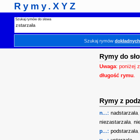
Rymy.XYZ
Szukaj rymów do słowa
Szukaj rymów
dokładnyc
Rymy do sło
Uwaga
: poniżej 
długość rymu
.
Rymy z podzi
n...:
nadstarzała
niezastarzała
,
ni
p...:
podstarzała