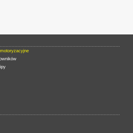
 motoryzacyjne
zowników
ipy