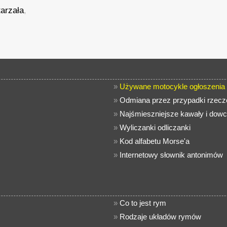
tarzała
,
»
Używane motocykle ogłoszenia
»
Odmiana przez przypadki rzec
»
Najśmieszniejsze kawały i dowc
»
Wyliczanki odliczanki
»
Kod alfabetu Morse'a
»
Internetowy słownik antonimów
»
Co to jest rym
»
Rodzaje układów rymów