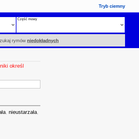
Tryb ciemny
Część mowy
zukaj rymów
niedokładnych
niki określ
ała
,
nieustarzała
,