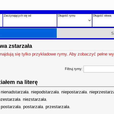
Zaczynających się od
Długość rymu
Długość słowa
h
S
wa zstarzała
znajdują się tylko przykładowe rymy. Aby zobaczyć pełne wy
Filtruj rymy:
ałem na literę
,
nienadstarzała
,
niepodstarzała
,
niepostarzała
,
nieprzestarz
ezestarzała
,
niezstarzała
,
,
postarzała
,
postarzała
,
przestarzała
,