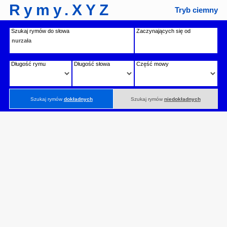
Rymy.XYZ
Tryb ciemny
Szukaj rymów do słowa
Zaczynających się od
Długość rymu
Długość słowa
Część mowy
Szukaj rymów
dokładnych
Szukaj rymów
niedokładnych