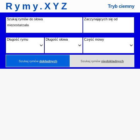
Rymy.XYZ
Tryb ciemny
Szukaj rymów do słowa
Zaczynających się od
Długość rymu
Długość słowa
Część mowy
Szukaj rymów
dokładnych
Szukaj rymów
niedokładnych