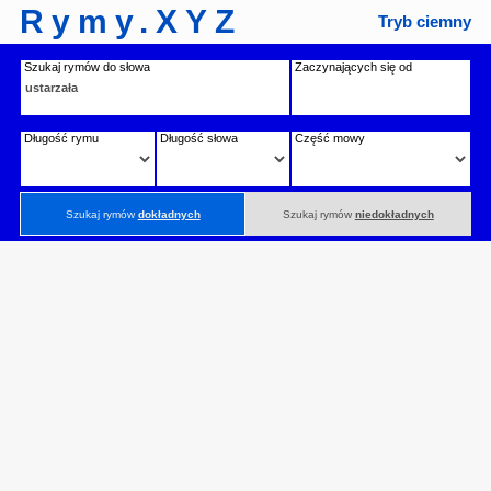
Rymy.XYZ
Tryb ciemny
Szukaj rymów do słowa
Zaczynających się od
Długość rymu
Długość słowa
Część mowy
Szukaj rymów
dokładnych
Szukaj rymów
niedokładnych