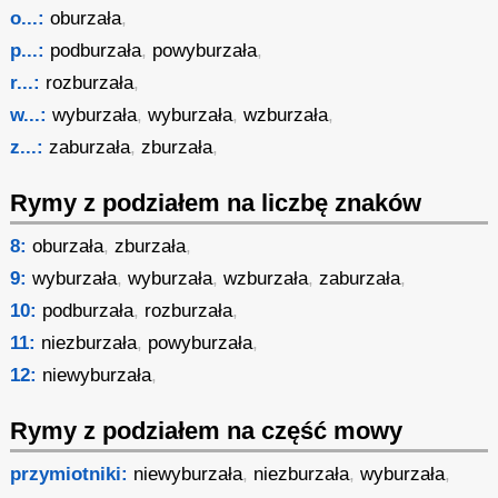
o...:
oburzała
,
p...:
podburzała
,
powyburzała
,
r...:
rozburzała
,
w...:
wyburzała
,
wyburzała
,
wzburzała
,
z...:
zaburzała
,
zburzała
,
Rymy z podziałem na liczbę znaków
8:
oburzała
,
zburzała
,
9:
wyburzała
,
wyburzała
,
wzburzała
,
zaburzała
,
10:
podburzała
,
rozburzała
,
11:
niezburzała
,
powyburzała
,
12:
niewyburzała
,
Rymy z podziałem na część mowy
przymiotniki:
niewyburzała
,
niezburzała
,
wyburzała
,