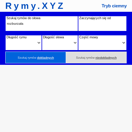
Rymy.XYZ
Tryb ciemny
Szukaj rymów do słowa
Zaczynających się od
Długość rymu
Długość słowa
Część mowy
Szukaj rymów
dokładnych
Szukaj rymów
niedokładnych