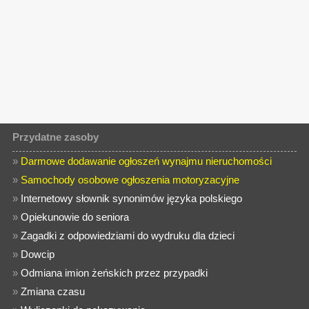
Przydatne zasoby
»
Darmowe dodawanie ogłoszeń wynajmu nieruchomości
»
Samochody osobowe ogłoszenia motoryzacyjne
»
Internetowy słownik synonimów języka polskiego
»
Opiekunowie do seniora
»
Zagadki z odpowiedziami do wydruku dla dzieci
»
Dowcip
»
Odmiana imion żeńskich przez przypadki
»
Zmiana czasu