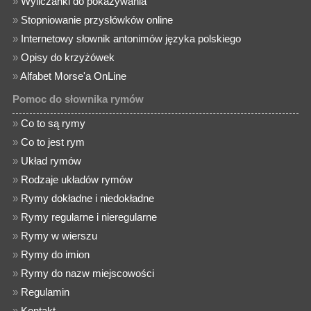
»
Wyliczanki do pokazywania
»
Stopniowanie przysłówków online
»
Internetowy słownik antonimów języka polskiego
»
Opisy do krzyżówek
»
Alfabet Morse'a OnLine
Pomoc do słownika rymów
»
Co to są rymy
»
Co to jest rym
»
Układ rymów
»
Rodzaje układów rymów
»
Rymy dokładne i niedokładne
»
Rymy regularne i nieregularne
»
Rymy w wierszu
»
Rymy do imion
»
Rymy do nazw miejscowości
»
Regulamin
»
Kontakt