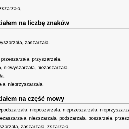
zszarzała
,
iałem na liczbę znaków
yszarzała
,
zaszarzała
,
,
przeszarzała
,
przyszarzała
,
a
,
niewyszarzała
,
niezaszarzała
,
ła
,
ała
,
nieprzyszarzała
,
iałem na część mowy
epodszarzała
,
nieposzarzała
,
nieprzeszarzała
,
nieprzyszarz
iezaszarzała
,
niezszarzała
,
podszarzała
,
poszarzała
,
przesz
szarzała
,
zaszarzała
,
zszarzała
,