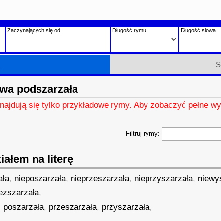
Zaczynających się od
Długość rymu
Długość słowa
h
S
wa podszarzała
znajdują się tylko przykładowe rymy. Aby zobaczyć pełne wy
Filtruj rymy:
ałem na literę
ała
,
nieposzarzała
,
nieprzeszarzała
,
nieprzyszarzała
,
niewy
iezszarzała
,
,
poszarzała
,
przeszarzała
,
przyszarzała
,