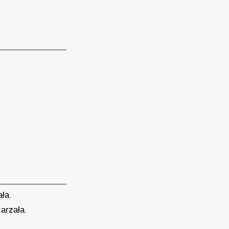
ała
,
arzała
,