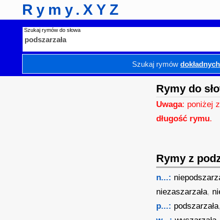
Rymy.XYZ
Szukaj rymów do słowa
Szukaj rymów
dokładnyc
Rymy do sło
Uwaga
: poniżej 
długość rymu
.
Rymy z podzi
n...:
niepodszarz
niezaszarzała
,
n
p...:
podszarzała