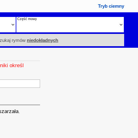
Tryb ciemny
Część mowy
zukaj rymów
niedokładnych
niki określ
szarzała
,