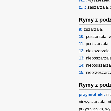
w...:
wyszarzała
,
z...:
zaszarzała
,
Rymy z podz
9:
zszarzała
,
10:
poszarzała
,
w
11:
podszarzała
,
12:
niezszarzała
13:
nieposzarzał
14:
niepodszarza
15:
nieprzeszarz
Rymy z podz
przymiotniki:
ni
niewyszarzała
,
n
przyszarzała
,
wy