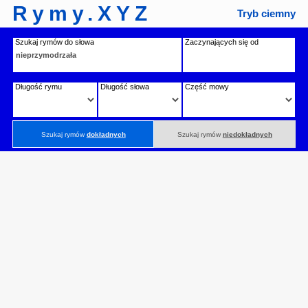
Rymy.XYZ
Tryb ciemny
Szukaj rymów do słowa
Zaczynających się od
Długość rymu
Długość słowa
Część mowy
Szukaj rymów
dokładnych
Szukaj rymów
niedokładnych