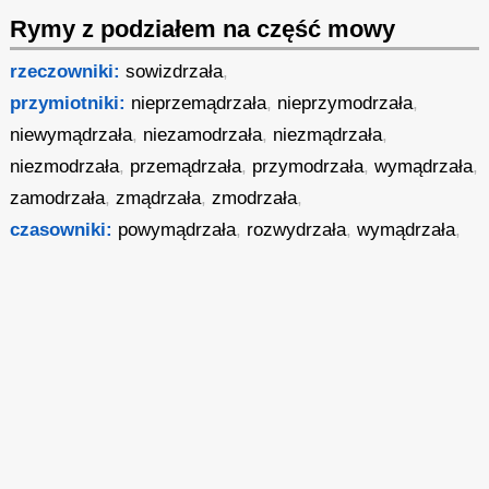
Rymy z podziałem na część mowy
rzeczowniki:
sowizdrzała
,
przymiotniki:
nieprzemądrzała
,
nieprzymodrzała
,
niewymądrzała
,
niezamodrzała
,
niezmądrzała
,
niezmodrzała
,
przemądrzała
,
przymodrzała
,
wymądrzała
,
zamodrzała
,
zmądrzała
,
zmodrzała
,
czasowniki:
powymądrzała
,
rozwydrzała
,
wymądrzała
,