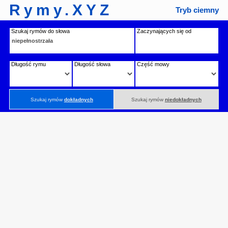
Rymy.XYZ
Tryb ciemny
Szukaj rymów do słowa
Zaczynających się od
Długość rymu
Długość słowa
Część mowy
Szukaj rymów
dokładnych
Szukaj rymów
niedokładnych