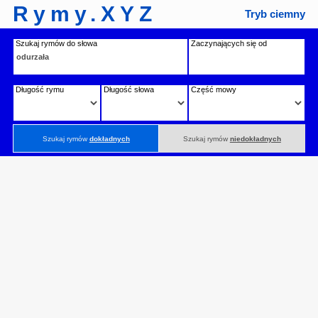
Rymy.XYZ
Tryb ciemny
Szukaj rymów do słowa
Zaczynających się od
Długość rymu
Długość słowa
Część mowy
Szukaj rymów
dokładnych
Szukaj rymów
niedokładnych