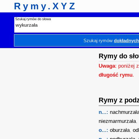
Rymy.XYZ
Szukaj rymów do słowa
Szukaj rymów
dokładnyc
Rymy do sło
Uwaga
: poniżej 
długość rymu
.
Rymy z podzi
n...:
nachmurzał
niezmarmurzała
o...:
oburzała
,
od