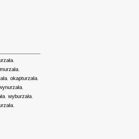
urzała
,
murzała
,
ała
,
okapturzała
,
wynurzała
,
ła
,
wyburzała
,
urzała
,