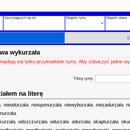
Zaczynających się od
Długość rymu
Długość słowa
h
S
wa wykurzała
znajdują się tylko przykładowe rymy. Aby zobaczyć pełne wy
Filtruj rymy:
ałem na literę
a
,
nieodurzała
,
niesponurzała
,
niewyburzała
,
niezadurzała
,
n
,
nurzała
,
kurzała
,
odszczurzała
,
odurzała
,
odurzała
,
okapturzała
,
oku