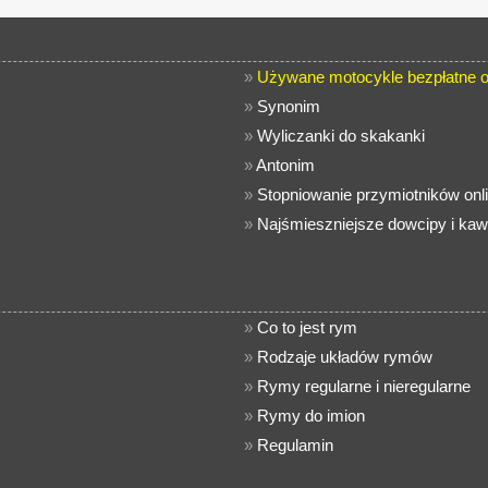
»
Używane motocykle bezpłatne o
»
Synonim
»
Wyliczanki do skakanki
»
Antonim
»
Stopniowanie przymiotników onl
»
Najśmieszniejsze dowcipy i kaw
»
Co to jest rym
»
Rodzaje układów rymów
»
Rymy regularne i nieregularne
»
Rymy do imion
»
Regulamin