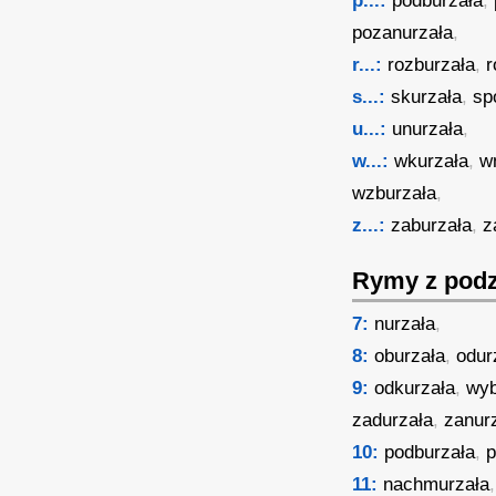
p...:
podburzała
,
pozanurzała
,
r...:
rozburzała
,
r
s...:
skurzała
,
sp
u...:
unurzała
,
w...:
wkurzała
,
w
wzburzała
,
z...:
zaburzała
,
z
Rymy z podz
7:
nurzała
,
8:
oburzała
,
odur
9:
odkurzała
,
wyb
zadurzała
,
zanur
10:
podburzała
,
p
11:
nachmurzała