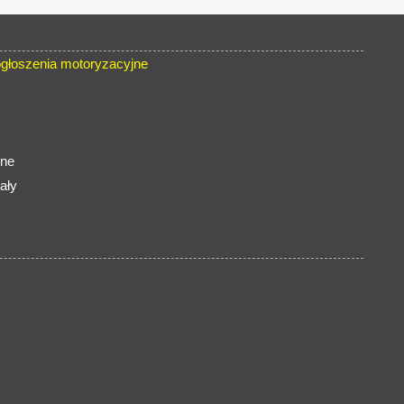
głoszenia motoryzacyjne
ine
ały