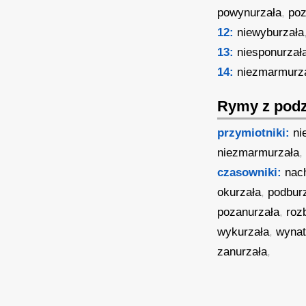
powynurzała
,
poz
12:
niewyburzała
13:
niesponurzał
14:
niezmarmurz
Rymy z podz
przymiotniki:
ni
niezmarmurzała
czasowniki:
nac
okurzała
,
podbur
pozanurzała
,
roz
wykurzała
,
wynat
zanurzała
,