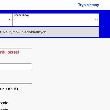
Tryb ciemny
Część mowy
zukaj rymów
niedokładnych
niki określ
iezburzała
,
rzała
,