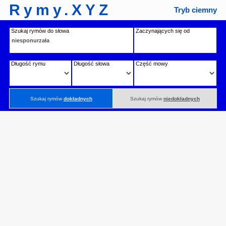
Rymy.XYZ
Tryb ciemny
Szukaj rymów do słowa
Zaczynających się od
Długość rymu
Długość słowa
Część mowy
Szukaj rymów
dokładnych
Szukaj rymów
niedokładnych