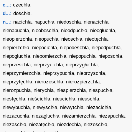
c...:
czechła
,
d...:
doschła
,
n...:
nacichła
,
napuchła
,
niedoschła
,
nienacichła
,
nienapuchła
,
nieobeschła
,
nieodpuchła
,
nieogłuchła
,
nieopierzchła
,
nieopuchła
,
nieoschła
,
nieotęchła
,
niepierzchła
,
niepocichła
,
niepodeschła
,
niepodpuchła
,
niepogłuchła
,
niepomierzchła
,
niepopuchła
,
nieposchła
,
nieprzeschła
,
nieprzycichła
,
nieprzygłuchła
,
nieprzymierzchła
,
nieprzypuchła
,
nieprzyschła
,
nieprzytęchła
,
nierozeschła
,
nierozpierzchła
,
nierozpuchła
,
nierychła
,
niespierzchła
,
niespuchła
,
niestęchła
,
nieścichła
,
nieucichła
,
nieuschła
,
niewybuchła
,
niewyschła
,
niewytchła
,
niezacichła
,
niezacuchła
,
niezagłuchła
,
niezamierzchła
,
niezapuchła
,
niezaschła
,
niezatęchła
,
niezdechła
,
niezeschła
,