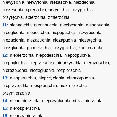
niewyschła
,
niewytchła
,
niezaschła
,
niezdechła
,
niezeschła
,
opierzchła
,
przycichła
,
przypuchła
,
przytęchła
,
spierzchła
,
zmierzchła
,
11:
nienacichła
,
nienapuchła
,
nieobeschła
,
nieodpuchła
,
nieogłuchła
,
niepocichła
,
niepopuchła
,
niewybuchła
,
niezacichła
,
niezacuchła
,
niezapuchła
,
niezatęchła
,
niezgłuchła
,
pomierzchła
,
przygłuchła
,
zamierzchła
,
12:
niepierzchła
,
niepodeschła
,
niepodpuchła
,
niepogłuchła
,
nieprzeschła
,
nieprzyschła
,
nierozeschła
,
nierozpuchła
,
niezagłuchła
,
rozpierzchła
,
13:
nieopierzchła
,
nieprzycichła
,
nieprzypuchła
,
nieprzytęchła
,
niespierzchła
,
niezmierzchła
,
przymierzchła
,
14:
niepomierzchła
,
nieprzygłuchła
,
niezamierzchła
,
15:
nierozpierzchła
,
16:
nieprzymierzchła
,