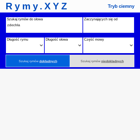
Rymy.XYZ
Tryb ciemny
Szukaj rymów do słowa
Zaczynających się od
Długość rymu
Długość słowa
Część mowy
Szukaj rymów
dokładnych
Szukaj rymów
niedokładnych