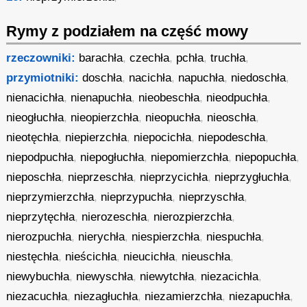
Rymy z podziałem na część mowy
rzeczowniki:
barachła
,
czechła
,
pchła
,
truchła
,
przymiotniki:
doschła
,
nacichła
,
napuchła
,
niedoschła
,
nienacichła
,
nienapuchła
,
nieobeschła
,
nieodpuchła
,
nieogłuchła
,
nieopierzchła
,
nieopuchła
,
nieoschła
,
nieotęchła
,
niepierzchła
,
niepocichła
,
niepodeschła
,
niepodpuchła
,
niepogłuchła
,
niepomierzchła
,
niepopuchła
,
nieposchła
,
nieprzeschła
,
nieprzycichła
,
nieprzygłuchła
,
nieprzymierzchła
,
nieprzypuchła
,
nieprzyschła
,
nieprzytęchła
,
nierozeschła
,
nierozpierzchła
,
nierozpuchła
,
nierychła
,
niespierzchła
,
niespuchła
,
niestęchła
,
nieścichła
,
nieucichła
,
nieuschła
,
niewybuchła
,
niewyschła
,
niewytchła
,
niezacichła
,
niezacuchła
,
niezagłuchła
,
niezamierzchła
,
niezapuchła
,