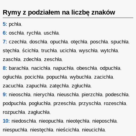
Rymy z podziałem na liczbę znaków
5:
pchła
,
6:
oschła
,
rychła
,
uschła
,
7:
czechła
,
doschła
,
opuchła
,
otęchła
,
poschła
,
spuchła
,
stęchła
,
ścichła
,
truchła
,
ucichła
,
wyschła
,
wytchła
,
zaschła
,
zdechła
,
zeschła
,
8:
barachła
,
nacichła
,
napuchła
,
obeschła
,
odpuchła
,
ogłuchła
,
pocichła
,
popuchła
,
wybuchła
,
zacichła
,
zacuchła
,
zapuchła
,
zatęchła
,
zgłuchła
,
9:
nieoschła
,
nierychła
,
nieuschła
,
pierzchła
,
podeschła
,
podpuchła
,
pogłuchła
,
przeschła
,
przyschła
,
rozeschła
,
rozpuchła
,
zagłuchła
,
10:
niedoschła
,
nieopuchła
,
nieotęchła
,
nieposchła
,
niespuchła
,
niestęchła
,
nieścichła
,
nieucichła
,