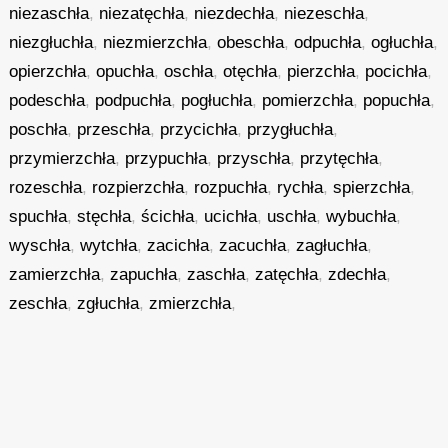
niezaschła
,
niezatęchła
,
niezdechła
,
niezeschła
,
niezgłuchła
,
niezmierzchła
,
obeschła
,
odpuchła
,
ogłuchła
,
opierzchła
,
opuchła
,
oschła
,
otęchła
,
pierzchła
,
pocichła
,
podeschła
,
podpuchła
,
pogłuchła
,
pomierzchła
,
popuchła
,
poschła
,
przeschła
,
przycichła
,
przygłuchła
,
przymierzchła
,
przypuchła
,
przyschła
,
przytęchła
,
rozeschła
,
rozpierzchła
,
rozpuchła
,
rychła
,
spierzchła
,
spuchła
,
stęchła
,
ścichła
,
ucichła
,
uschła
,
wybuchła
,
wyschła
,
wytchła
,
zacichła
,
zacuchła
,
zagłuchła
,
zamierzchła
,
zapuchła
,
zaschła
,
zatęchła
,
zdechła
,
zeschła
,
zgłuchła
,
zmierzchła
,