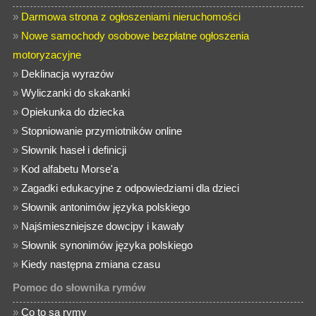
»
Darmowa strona z ogłoszeniami nieruchomości
»
Nowe samochody osobowe bezpłatne ogłoszenia
motoryzacyjne
»
Deklinacja wyrazów
»
Wyliczanki do skakanki
»
Opiekunka do dziecka
»
Stopniowanie przymiotników online
»
Słownik haseł i definicji
»
Kod alfabetu Morse'a
»
Zagadki edukacyjne z odpowiedziami dla dzieci
»
Słownik antonimów języka polskiego
»
Najśmieszniejsze dowcipy i kawały
»
Słownik synonimów języka polskiego
»
Kiedy następna zmiana czasu
Pomoc do słownika rymów
»
Co to są rymy