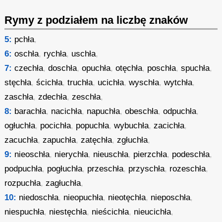
Rymy z podziałem na liczbę znaków
5:
pchła
,
6:
oschła
,
rychła
,
uschła
,
7:
czechła
,
doschła
,
opuchła
,
otęchła
,
poschła
,
spuchła
,
stęchła
,
ścichła
,
truchła
,
ucichła
,
wyschła
,
wytchła
,
zaschła
,
zdechła
,
zeschła
,
8:
barachła
,
nacichła
,
napuchła
,
obeschła
,
odpuchła
,
ogłuchła
,
pocichła
,
popuchła
,
wybuchła
,
zacichła
,
zacuchła
,
zapuchła
,
zatęchła
,
zgłuchła
,
9:
nieoschła
,
nierychła
,
nieuschła
,
pierzchła
,
podeschła
,
podpuchła
,
pogłuchła
,
przeschła
,
przyschła
,
rozeschła
,
rozpuchła
,
zagłuchła
,
10:
niedoschła
,
nieopuchła
,
nieotęchła
,
nieposchła
,
niespuchła
,
niestęchła
,
nieścichła
,
nieucichła
,