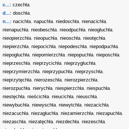
c...:
czechła
,
d...:
doschła
,
n...:
nacichła
,
napuchła
,
niedoschła
,
nienacichła
,
nienapuchła
,
nieobeschła
,
nieodpuchła
,
nieogłuchła
,
nieopierzchła
,
nieopuchła
,
nieoschła
,
nieotęchła
,
niepierzchła
,
niepocichła
,
niepodeschła
,
niepodpuchła
,
niepogłuchła
,
niepomierzchła
,
niepopuchła
,
nieposchła
,
nieprzeschła
,
nieprzycichła
,
nieprzygłuchła
,
nieprzymierzchła
,
nieprzypuchła
,
nieprzyschła
,
nieprzytęchła
,
nierozeschła
,
nierozpierzchła
,
nierozpuchła
,
nierychła
,
niespierzchła
,
niespuchła
,
niestęchła
,
nieścichła
,
nieucichła
,
nieuschła
,
niewybuchła
,
niewyschła
,
niewytchła
,
niezacichła
,
niezacuchła
,
niezagłuchła
,
niezamierzchła
,
niezapuchła
,
niezaschła
,
niezatęchła
,
niezdechła
,
niezeschła
,