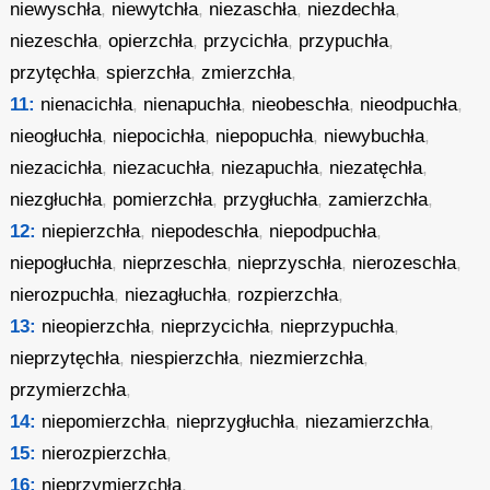
niewyschła
,
niewytchła
,
niezaschła
,
niezdechła
,
niezeschła
,
opierzchła
,
przycichła
,
przypuchła
,
przytęchła
,
spierzchła
,
zmierzchła
,
11:
nienacichła
,
nienapuchła
,
nieobeschła
,
nieodpuchła
,
nieogłuchła
,
niepocichła
,
niepopuchła
,
niewybuchła
,
niezacichła
,
niezacuchła
,
niezapuchła
,
niezatęchła
,
niezgłuchła
,
pomierzchła
,
przygłuchła
,
zamierzchła
,
12:
niepierzchła
,
niepodeschła
,
niepodpuchła
,
niepogłuchła
,
nieprzeschła
,
nieprzyschła
,
nierozeschła
,
nierozpuchła
,
niezagłuchła
,
rozpierzchła
,
13:
nieopierzchła
,
nieprzycichła
,
nieprzypuchła
,
nieprzytęchła
,
niespierzchła
,
niezmierzchła
,
przymierzchła
,
14:
niepomierzchła
,
nieprzygłuchła
,
niezamierzchła
,
15:
nierozpierzchła
,
16:
nieprzymierzchła
,