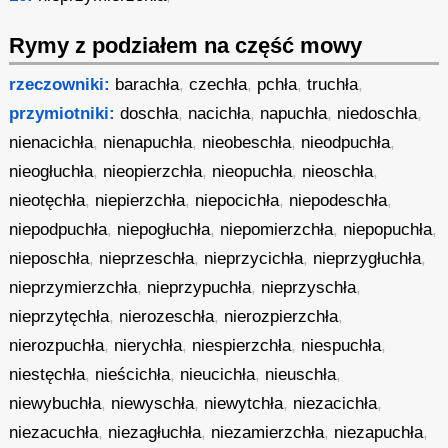
Rymy z podziałem na część mowy
rzeczowniki:
barachła
,
czechła
,
pchła
,
truchła
,
przymiotniki:
doschła
,
nacichła
,
napuchła
,
niedoschła
,
nienacichła
,
nienapuchła
,
nieobeschła
,
nieodpuchła
,
nieogłuchła
,
nieopierzchła
,
nieopuchła
,
nieoschła
,
nieotęchła
,
niepierzchła
,
niepocichła
,
niepodeschła
,
niepodpuchła
,
niepogłuchła
,
niepomierzchła
,
niepopuchła
,
nieposchła
,
nieprzeschła
,
nieprzycichła
,
nieprzygłuchła
,
nieprzymierzchła
,
nieprzypuchła
,
nieprzyschła
,
nieprzytęchła
,
nierozeschła
,
nierozpierzchła
,
nierozpuchła
,
nierychła
,
niespierzchła
,
niespuchła
,
niestęchła
,
nieścichła
,
nieucichła
,
nieuschła
,
niewybuchła
,
niewyschła
,
niewytchła
,
niezacichła
,
niezacuchła
,
niezagłuchła
,
niezamierzchła
,
niezapuchła
,