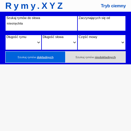
Rymy.XYZ
Tryb ciemny
Szukaj rymów do słowa
Zaczynających się od
Długość rymu
Długość słowa
Część mowy
Szukaj rymów
dokładnych
Szukaj rymów
niedokładnych