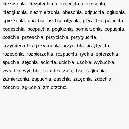
niezaschła
,
niezatęchła
,
niezdechła
,
niezeschła
,
niezgłuchła
,
niezmierzchła
,
obeschła
,
odpuchła
,
ogłuchła
,
opierzchła
,
opuchła
,
oschła
,
otęchła
,
pierzchła
,
pocichła
,
podeschła
,
podpuchła
,
pogłuchła
,
pomierzchła
,
popuchła
,
poschła
,
przeschła
,
przycichła
,
przygłuchła
,
przymierzchła
,
przypuchła
,
przyschła
,
przytęchła
,
rozeschła
,
rozpierzchła
,
rozpuchła
,
rychła
,
spierzchła
,
spuchła
,
stęchła
,
ścichła
,
ucichła
,
uschła
,
wybuchła
,
wyschła
,
wytchła
,
zacichła
,
zacuchła
,
zagłuchła
,
zamierzchła
,
zapuchła
,
zaschła
,
zatęchła
,
zdechła
,
zeschła
,
zgłuchła
,
zmierzchła
,