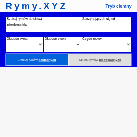
Rymy.XYZ
Tryb ciemny
Szukaj rymów do słowa
Zaczynających się od
Długość rymu
Długość słowa
Część mowy
Szukaj rymów
dokładnych
Szukaj rymów
niedokładnych