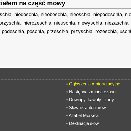
iałem na część mowy
schła
,
niedoschła
,
nieobeschła
,
nieoschła
,
niepodeschła
,
ni
przyschła
,
nierozeschła
,
nieuschła
,
niewyschła
,
niezaschła
,
podeschła
,
poschła
,
przeschła
,
przyschła
,
rozeschła
,
usch
,
»
Ogłoszenia motoryzacyjne
»
Następna zmiana czasu
»
Dowcipy, kawały i żarty
»
Słownik antonimów
»
Alfabet Morse'a
»
Deklinacja słów