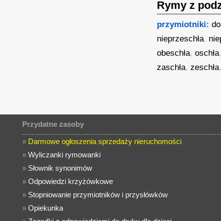
Rymy z podz
przymiotniki:
do
nieprzeschła
,
nie
obeschła
,
oschła
zaschła
,
zeschła
Przydatne zasoby
»
Darmowe ogłoszenia sprzedaży nieruchomości
»
Wyliczanki rymowanki
»
Słownik synonimów
»
Odpowiedzi krzyżówkowe
»
Stopniowanie przymiotników i przysłówków
»
Opiekunka