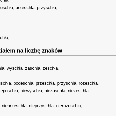
chła
,
poschła
,
przeschła
,
przyschła
,
chła
,
iałem na liczbę znaków
,
ła
,
wyschła
,
zaschła
,
zeschła
,
uschła
,
podeschła
,
przeschła
,
przyschła
,
rozeschła
,
ieposchła
,
niewyschła
,
niezaschła
,
niezeschła
,
,
nieprzeschła
,
nieprzyschła
,
nierozeschła
,