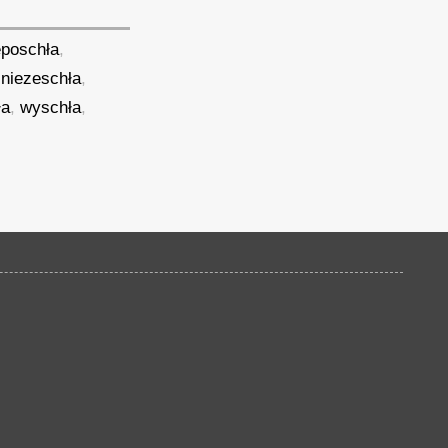
eposchła
,
,
niezeschła
,
ła
,
wyschła
,