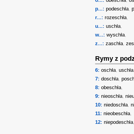
o...:
obeschła
,
os
p...:
podeschła
,
r...:
rozeschła
,
u...:
uschła
,
w...:
wyschła
,
z...:
zaschła
,
zes
Rymy z podz
6:
oschła
,
uschła
7:
doschła
,
posch
8:
obeschła
,
9:
nieoschła
,
nie
10:
niedoschła
,
n
11:
nieobeschła
,
12:
niepodeschła