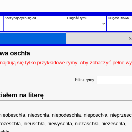
Zaczynających się od
Długość rymu
Długość słowa
h
S
wa oschła
znajdują się tylko przykładowe rymy. Aby zobaczyć pełne wy
Filtruj rymy:
ałem na literę
nieobeschła
,
nieoschła
,
niepodeschła
,
nieposchła
,
nieprzesc
rozeschła
,
nieuschła
,
niewyschła
,
niezaschła
,
niezeschła
,