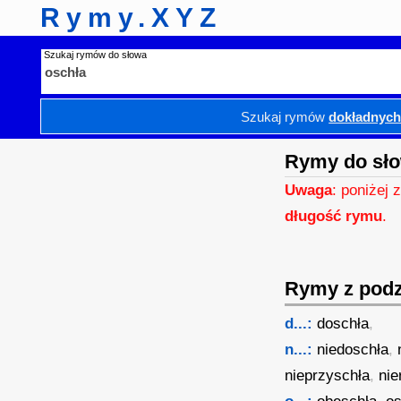
Rymy.XYZ
Szukaj rymów do słowa
Szukaj rymów
dokładnyc
Rymy do sło
Uwaga
: poniżej 
długość rymu
.
Rymy z podzi
d...:
doschła
,
n...:
niedoschła
,
nieprzyschła
,
nie