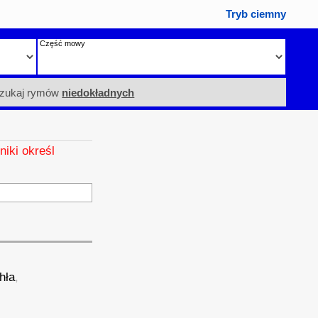
Tryb ciemny
Część mowy
zukaj rymów
niedokładnych
niki określ
hła
,