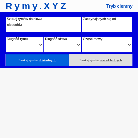
Rymy.XYZ
Tryb ciemny
Szukaj rymów do słowa
Zaczynających się od
Długość rymu
Długość słowa
Część mowy
Szukaj rymów
dokładnych
Szukaj rymów
niedokładnych