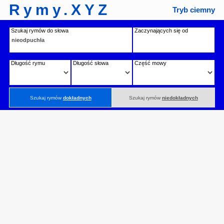
Rymy.XYZ
Tryb ciemny
Szukaj rymów do słowa
Zaczynających się od
Długość rymu
Długość słowa
Część mowy
Szukaj rymów
dokładnych
Szukaj rymów
niedokładnych