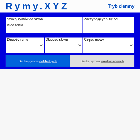
Rymy.XYZ
Tryb ciemny
Szukaj rymów do słowa
Zaczynających się od
Długość rymu
Długość słowa
Część mowy
Szukaj rymów
dokładnych
Szukaj rymów
niedokładnych