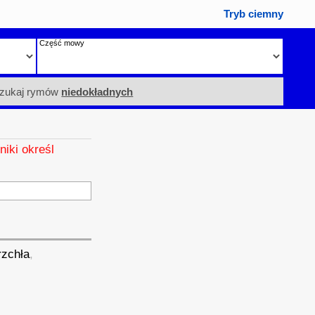
Tryb ciemny
Część mowy
zukaj rymów
niedokładnych
niki określ
rzchła
,