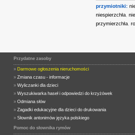
przymiotniki:
ni
niespierzchła
,
ni
przymierzchła
,
r
Przydatne zasoby
»
Darmowe ogłoszenia nieruchomości
»
Zmiana czasu - informacje
»
Wyliczanki dla dzieci
»
Wyszukiwarka haseł i odpowiedzi do krzyżówek
»
Odmiana słów
»
Zagadki edukacyjne dla dzieci do drukowania
»
Słownik antonimów języka polskiego
Pomoc do słownika rymów