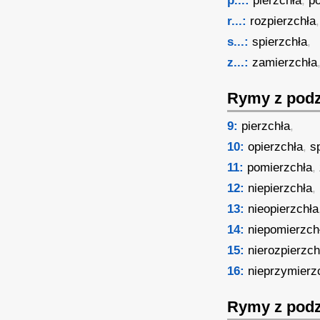
p...:
pierzchła
,
p
r...:
rozpierzchła
,
s...:
spierzchła
,
z...:
zamierzchła
Rymy z podz
9:
pierzchła
,
10:
opierzchła
,
s
11:
pomierzchła
,
12:
niepierzchła
,
13:
nieopierzchła
14:
niepomierzch
15:
nierozpierzch
16:
nieprzymierz
Rymy z podz