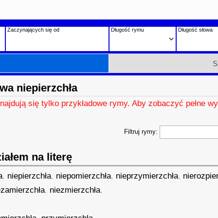
Zaczynających się od
Długość rymu
Długość słowa
h
S
wa niepierzchła
znajdują się tylko przykładowe rymy. Aby zobaczyć pełne wy
Filtruj rymy:
ałem na literę
a
,
niepierzchła
,
niepomierzchła
,
nieprzymierzchła
,
nierozpie
ezamierzchła
,
niezmierzchła
,