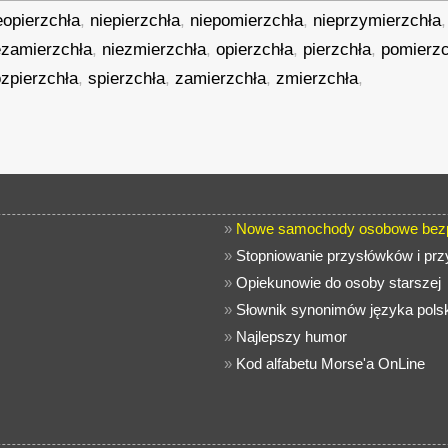
eopierzchła
,
niepierzchła
,
niepomierzchła
,
nieprzymierzchła
ezamierzchła
,
niezmierzchła
,
opierzchła
,
pierzchła
,
pomierzc
ozpierzchła
,
spierzchła
,
zamierzchła
,
zmierzchła
,
»
Nowe samochody osobowe bezpł
»
Stopniowanie przysłówków i prz
»
Opiekunowie do osoby starszej
»
Słownik synonimów języka pols
»
Najlepszy humor
»
Kod alfabetu Morse'a OnLine