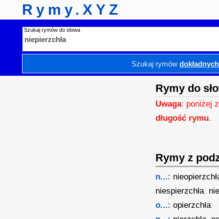
Rymy.XYZ
Szukaj rymów do słowa
Szukaj rymów
dokładnyc
Rymy do sło
Uwaga
: poniżej 
długość rymu
.
Rymy z podzi
n...:
nieopierzchł
niespierzchła
,
ni
o...:
opierzchła
,