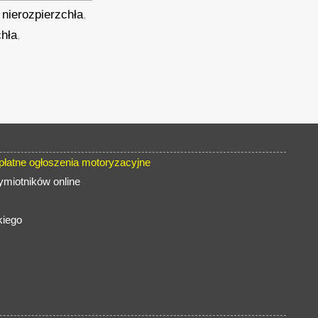
,
nierozpierzchła
,
hła
,
atne ogłoszenia motoryzacyjne
ymiotników online
kiego