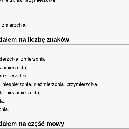
omierzchła
,
przymierzchła
,
,
zmierzchła
,
iałem na liczbę znaków
pierzchła
,
zmierzchła
,
zamierzchła
,
rozpierzchła
,
,
niespierzchła
,
niezmierzchła
,
przymierzchła
,
ła
,
niezamierzchła
,
ła
,
chła
,
iałem na część mowy