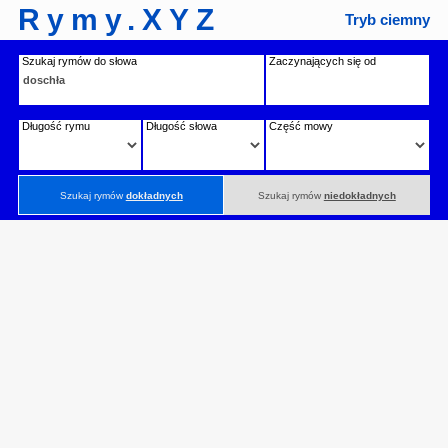
Rymy.XYZ
Tryb ciemny
Szukaj rymów do słowa
Zaczynających się od
Długość rymu
Długość słowa
Część mowy
Szukaj rymów
dokładnych
Szukaj rymów
niedokładnych