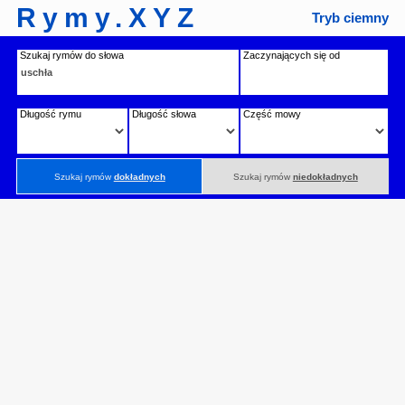
Rymy.XYZ
Tryb ciemny
Szukaj rymów do słowa
Zaczynających się od
Długość rymu
Długość słowa
Część mowy
Szukaj rymów
dokładnych
Szukaj rymów
niedokładnych