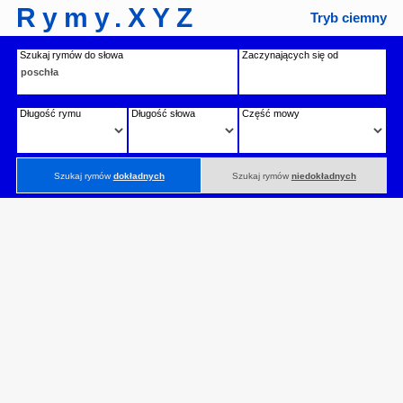
Rymy.XYZ
Tryb ciemny
Szukaj rymów do słowa
Zaczynających się od
Długość rymu
Długość słowa
Część mowy
Szukaj rymów
dokładnych
Szukaj rymów
niedokładnych