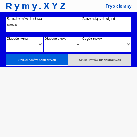
Rymy.XYZ
Tryb ciemny
Szukaj rymów do słowa
Zaczynających się od
Długość rymu
Długość słowa
Część mowy
Szukaj rymów
dokładnych
Szukaj rymów
niedokładnych