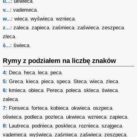
u...:
ukwieca
,
v...:
vademeca
,
w...:
wieca
,
wyświeca
,
wznieca
,
z...:
zaleca
,
zapieca
,
zaśmieca
,
zaświeca
,
zeszpeca
,
zleca
,
ś...:
świeca
,
Rymy z podziałem na liczbę znaków
4:
Deca
,
heca
,
leca
,
peca
,
5:
Greca
,
kieca
,
pieca
,
speca
,
Steca
,
wieca
,
zleca
,
6:
kmieca
,
obieca
,
Pereca
,
poleca
,
skleca
,
świeca
,
zaleca
,
7:
Fonseca
,
forteca
,
kobieca
,
okwieca
,
oszpeca
,
oświeca
,
podleca
,
pozleca
,
ukwieca
,
wznieca
,
zapieca
,
8:
Lautreca
,
podnieca
,
poskleca
,
roznieca
,
szajgeca
,
vademeca
,
wyświeca
,
zaśmieca
,
zaświeca
,
zeszpeca
,