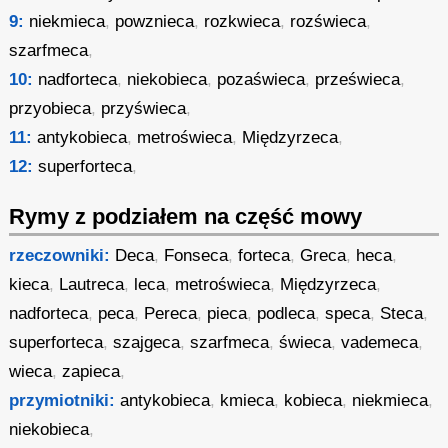
9:
niekmieca
,
powznieca
,
rozkwieca
,
rozświeca
,
szarfmeca
,
10:
nadforteca
,
niekobieca
,
pozaświeca
,
prześwieca
,
przyobieca
,
przyświeca
,
11:
antykobieca
,
metroświeca
,
Międzyrzeca
,
12:
superforteca
,
Rymy z podziałem na część mowy
rzeczowniki:
Deca
,
Fonseca
,
forteca
,
Greca
,
heca
,
kieca
,
Lautreca
,
leca
,
metroświeca
,
Międzyrzeca
,
nadforteca
,
peca
,
Pereca
,
pieca
,
podleca
,
speca
,
Steca
,
superforteca
,
szajgeca
,
szarfmeca
,
świeca
,
vademeca
,
wieca
,
zapieca
,
przymiotniki:
antykobieca
,
kmieca
,
kobieca
,
niekmieca
,
niekobieca
,