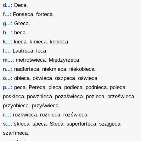
d...:
Deca
,
f...:
Fonseca
,
forteca
,
g...:
Greca
,
h...:
heca
,
k...:
kieca
,
kmieca
,
kobieca
,
l...:
Lautreca
,
leca
,
m...:
metroświeca
,
Międzyrzeca
,
n...:
nadforteca
,
niekmieca
,
niekobieca
,
o...:
obieca
,
okwieca
,
oszpeca
,
oświeca
,
p...:
peca
,
Pereca
,
pieca
,
podleca
,
podnieca
,
poleca
,
poskleca
,
powznieca
,
pozaświeca
,
pozleca
,
prześwieca
,
przyobieca
,
przyświeca
,
r...:
rozkwieca
,
roznieca
,
rozświeca
,
s...:
skleca
,
speca
,
Steca
,
superforteca
,
szajgeca
,
szarfmeca
,