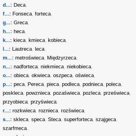
d...:
Deca
,
f...:
Fonseca
,
forteca
,
g...:
Greca
,
h...:
heca
,
k...:
kieca
,
kmieca
,
kobieca
,
l...:
Lautreca
,
leca
,
m...:
metroświeca
,
Międzyrzeca
,
n...:
nadforteca
,
niekmieca
,
niekobieca
,
o...:
obieca
,
okwieca
,
oszpeca
,
oświeca
,
p...:
peca
,
Pereca
,
pieca
,
podleca
,
podnieca
,
poleca
,
poskleca
,
powznieca
,
pozaświeca
,
pozleca
,
prześwieca
,
przyobieca
,
przyświeca
,
r...:
rozkwieca
,
roznieca
,
rozświeca
,
s...:
skleca
,
speca
,
Steca
,
superforteca
,
szajgeca
,
szarfmeca
,