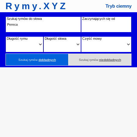
Rymy.XYZ
Tryb ciemny
Szukaj rymów do słowa
Zaczynających się od
Długość rymu
Długość słowa
Część mowy
Szukaj rymów
dokładnych
Szukaj rymów
niedokładnych