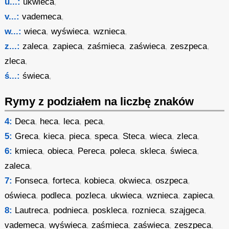
u...:
ukwieca
,
v...:
vademeca
,
w...:
wieca
,
wyświeca
,
wznieca
,
z...:
zaleca
,
zapieca
,
zaśmieca
,
zaświeca
,
zeszpeca
,
zleca
,
ś...:
świeca
,
Rymy z podziałem na liczbę znaków
4:
Deca
,
heca
,
leca
,
peca
,
5:
Greca
,
kieca
,
pieca
,
speca
,
Steca
,
wieca
,
zleca
,
6:
kmieca
,
obieca
,
Pereca
,
poleca
,
skleca
,
świeca
,
zaleca
,
7:
Fonseca
,
forteca
,
kobieca
,
okwieca
,
oszpeca
,
oświeca
,
podleca
,
pozleca
,
ukwieca
,
wznieca
,
zapieca
,
8:
Lautreca
,
podnieca
,
poskleca
,
roznieca
,
szajgeca
,
vademeca
,
wyświeca
,
zaśmieca
,
zaświeca
,
zeszpeca
,