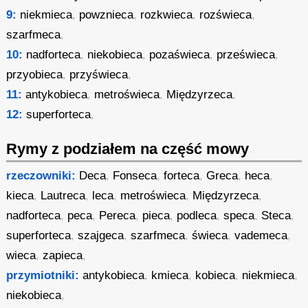
9:
niekmieca
,
powznieca
,
rozkwieca
,
rozświeca
,
szarfmeca
,
10:
nadforteca
,
niekobieca
,
pozaświeca
,
prześwieca
,
przyobieca
,
przyświeca
,
11:
antykobieca
,
metroświeca
,
Międzyrzeca
,
12:
superforteca
,
Rymy z podziałem na część mowy
rzeczowniki:
Deca
,
Fonseca
,
forteca
,
Greca
,
heca
,
kieca
,
Lautreca
,
leca
,
metroświeca
,
Międzyrzeca
,
nadforteca
,
peca
,
Pereca
,
pieca
,
podleca
,
speca
,
Steca
,
superforteca
,
szajgeca
,
szarfmeca
,
świeca
,
vademeca
,
wieca
,
zapieca
,
przymiotniki:
antykobieca
,
kmieca
,
kobieca
,
niekmieca
,
niekobieca
,