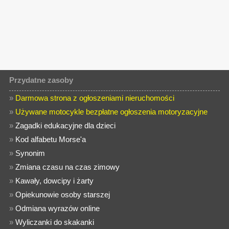
Przydatne zasoby
»
Darmowa strona z ogłoszeniami nieruchomości
»
Używane motocykle bezpłatne ogłoszenia motoryzacyjne
»
Zagadki edukacyjne dla dzieci
»
Kod alfabetu Morse'a
»
Synonim
»
Zmiana czasu na czas zimowy
»
Kawały, dowcipy i żarty
»
Opiekunowie osoby starszej
»
Odmiana wyrazów online
»
Wyliczanki do skakanki