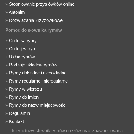
»
Stopniowanie przysłówków online
»
Antonim
»
Rozwiązania krzyżówkowe
Pomoc do słownika rymów
»
Co to są rymy
»
Co to jest rym
»
Układ rymów
»
Rodzaje układów rymów
»
Rymy dokładne i niedokładne
»
Rymy regularne i nieregularne
»
Rymy w wierszu
»
Rymy do imion
»
Rymy do nazw miejscowości
»
Regulamin
»
Kontakt
Internetowy słownik rymów do słów oraz zaawansowana