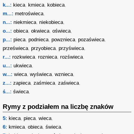
k...:
kieca
,
kmieca
,
kobieca
,
m...:
metroświeca
,
n...:
niekmieca
,
niekobieca
,
o...:
obieca
,
okwieca
,
oświeca
,
p...:
pieca
,
podnieca
,
powznieca
,
pozaświeca
,
prześwieca
,
przyobieca
,
przyświeca
,
r...:
rozkwieca
,
roznieca
,
rozświeca
,
u...:
ukwieca
,
w...:
wieca
,
wyświeca
,
wznieca
,
z...:
zapieca
,
zaśmieca
,
zaświeca
,
ś...:
świeca
,
Rymy z podziałem na liczbę znaków
5:
kieca
,
pieca
,
wieca
,
6:
kmieca
,
obieca
,
świeca
,