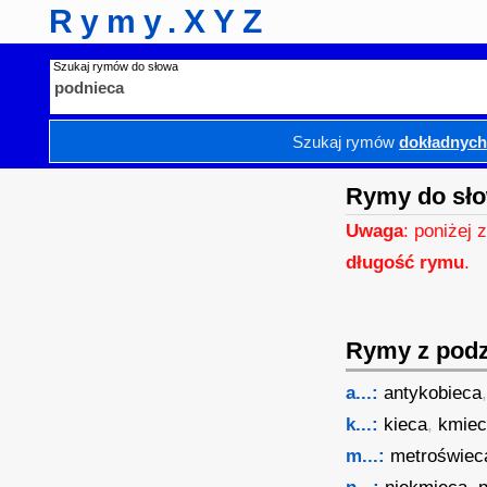
Rymy.XYZ
Szukaj rymów do słowa
Szukaj rymów
dokładnyc
Rymy do sło
Uwaga
: poniżej 
długość rymu
.
Rymy z podzi
a...:
antykobieca
k...:
kieca
,
kmie
m...:
metroświec