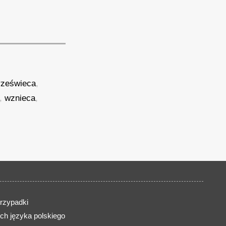
rześwieca
,
,
wznieca
,
rzypadki
ch języka polskiego