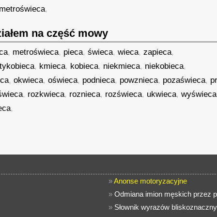
metroświeca
,
iałem na część mowy
eca
,
metroświeca
,
pieca
,
świeca
,
wieca
,
zapieca
,
tykobieca
,
kmieca
,
kobieca
,
niekmieca
,
niekobieca
,
eca
,
okwieca
,
oświeca
,
podnieca
,
powznieca
,
pozaświeca
,
p
świeca
,
rozkwieca
,
roznieca
,
rozświeca
,
ukwieca
,
wyświeca
eca
,
»
Anonse motoryzacyjne
»
Odmiana imion męskich przez p
»
Słownik wyrazów bliskoznaczny