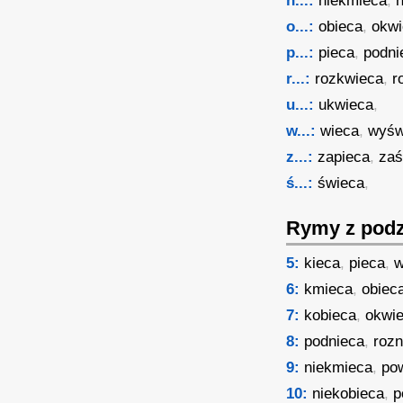
n...:
niekmieca
,
o...:
obieca
,
okw
p...:
pieca
,
podni
r...:
rozkwieca
,
r
u...:
ukwieca
,
w...:
wieca
,
wyśw
z...:
zapieca
,
za
ś...:
świeca
,
Rymy z podz
5:
kieca
,
pieca
,
w
6:
kmieca
,
obiec
7:
kobieca
,
okwi
8:
podnieca
,
rozn
9:
niekmieca
,
po
10:
niekobieca
,
p