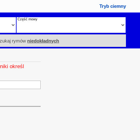
Tryb ciemny
Część mowy
zukaj rymów
niedokładnych
niki określ