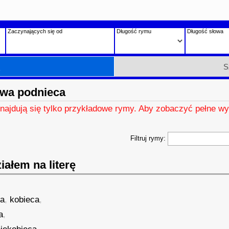
Zaczynających się od
Długość rymu
Długość słowa
h
S
wa podnieca
znajdują się tylko przykładowe rymy. Aby zobaczyć pełne wy
Filtruj rymy:
ałem na literę
,
ca
,
kobieca
,
a
,