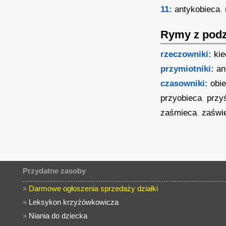
11:
antykobieca
,
Rymy z podz
rzeczowniki:
ki
przymiotniki:
an
czasowniki:
obi
przyobieca
,
przy
zaśmieca
,
zaświ
Przydatne zasoby
»
Darmowe ogłoszenia sprzedaży działki
»
Leksykon krzyżówkowicza
»
Niania do dziecka