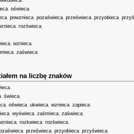
niekobieca
,
ieca
,
oświeca
,
eca
,
powznieca
,
pozaświeca
,
prześwieca
,
przyobieca
,
przy
oznieca
,
rozświeca
,
ieca
,
wznieca
,
śmieca
,
zaświeca
,
iałem na liczbę znaków
ieca
,
a
,
świeca
,
eca
,
oświeca
,
ukwieca
,
wznieca
,
zapieca
,
ieca
,
wyświeca
,
zaśmieca
,
zaświeca
,
wznieca
,
rozkwieca
,
rozświeca
,
ozaświeca
,
prześwieca
,
przyobieca
,
przyświeca
,