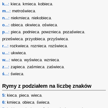
k...:
kieca
,
kmieca
,
kobieca
,
m...:
metroświeca
,
n...:
niekmieca
,
niekobieca
,
o...:
obieca
,
okwieca
,
oświeca
,
p...:
pieca
,
podnieca
,
powznieca
,
pozaświeca
,
prześwieca
,
przyobieca
,
przyświeca
,
r...:
rozkwieca
,
roznieca
,
rozświeca
,
u...:
ukwieca
,
w...:
wieca
,
wyświeca
,
wznieca
,
z...:
zapieca
,
zaśmieca
,
zaświeca
,
ś...:
świeca
,
Rymy z podziałem na liczbę znaków
5:
kieca
,
pieca
,
wieca
,
6:
kmieca
,
obieca
,
świeca
,