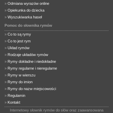
»
Odmiana wyrazów online
»
Opiekunka do dziecka
»
Wyszukiwarka haseł
Pomoc do słownika rymów
»
Co to są rymy
»
Co to jest rym
»
Układ rymów
»
Rodzaje układów rymów
»
Rymy dokładne i niedokładne
»
Rymy regularne i nieregularne
»
Rymy w wierszu
»
Rymy do imion
»
Rymy do nazw miejscowości
»
Regulamin
»
Kontakt
Internetowy słownik rymów do słów oraz zaawansowana