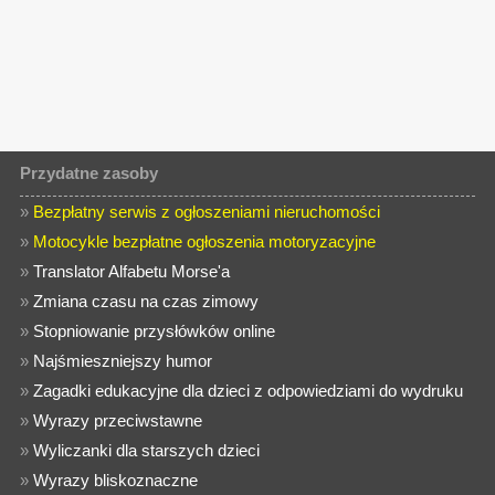
Przydatne zasoby
»
Bezpłatny serwis z ogłoszeniami nieruchomości
»
Motocykle bezpłatne ogłoszenia motoryzacyjne
»
Translator Alfabetu Morse'a
»
Zmiana czasu na czas zimowy
»
Stopniowanie przysłówków online
»
Najśmieszniejszy humor
»
Zagadki edukacyjne dla dzieci z odpowiedziami do wydruku
»
Wyrazy przeciwstawne
»
Wyliczanki dla starszych dzieci
»
Wyrazy bliskoznaczne