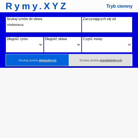
Rymy.XYZ
Tryb ciemny
Szukaj rymów do słowa
Zaczynających się od
Długość rymu
Długość słowa
Część mowy
Szukaj rymów
dokładnych
Szukaj rymów
niedokładnych