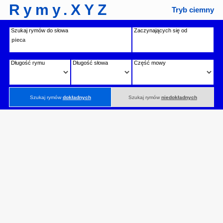
Rymy.XYZ
Tryb ciemny
Szukaj rymów do słowa
Zaczynających się od
Długość rymu
Długość słowa
Część mowy
Szukaj rymów
dokładnych
Szukaj rymów
niedokładnych