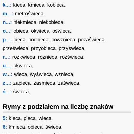
k...:
kieca
,
kmieca
,
kobieca
,
m...:
metroświeca
,
n...:
niekmieca
,
niekobieca
,
o...:
obieca
,
okwieca
,
oświeca
,
p...:
pieca
,
podnieca
,
powznieca
,
pozaświeca
,
prześwieca
,
przyobieca
,
przyświeca
,
r...:
rozkwieca
,
roznieca
,
rozświeca
,
u...:
ukwieca
,
w...:
wieca
,
wyświeca
,
wznieca
,
z...:
zapieca
,
zaśmieca
,
zaświeca
,
ś...:
świeca
,
Rymy z podziałem na liczbę znaków
5:
kieca
,
pieca
,
wieca
,
6:
kmieca
,
obieca
,
świeca
,