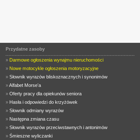
Przydatne zasoby
»
Darmowe ogłoszenia wynajmu nieruchomości
»
Nowe motocykle ogłoszenia motoryzacyjne
»
Słownik wyrazów bliskoznacznych i synonimów
»
Alfabet Morse'a
»
Oferty pracy dla opiekunów seniora
»
Hasła i odpowiedzi do krzyżówek
»
Słownik odmiany wyrazów
»
Następna zmiana czasu
»
Słownik wyrazów przeciwstawnych i antonimów
»
Śmieszne wyliczanki