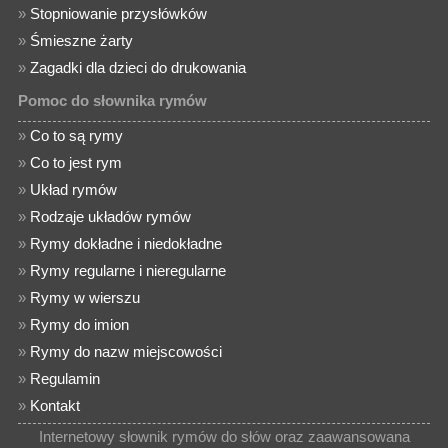
»
Stopniowanie przysłówków
»
Śmieszne żarty
»
Zagadki dla dzieci do drukowania
Pomoc do słownika rymów
»
Co to są rymy
»
Co to jest rym
»
Układ rymów
»
Rodzaje układów rymów
»
Rymy dokładne i niedokładne
»
Rymy regularne i nieregularne
»
Rymy w wierszu
»
Rymy do imion
»
Rymy do nazw miejscowości
»
Regulamin
»
Kontakt
Internetowy słownik rymów do słów oraz zaawansowana