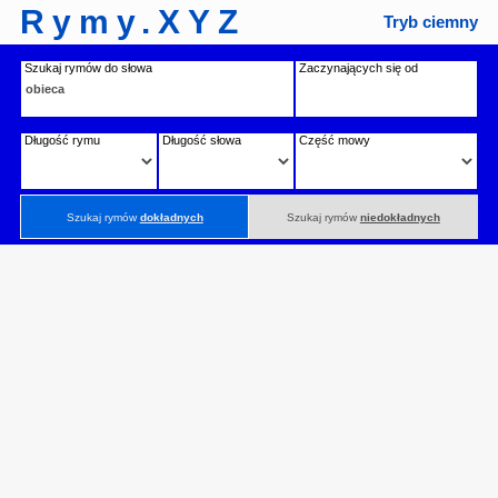
Rymy.XYZ
Tryb ciemny
Szukaj rymów do słowa
Zaczynających się od
Długość rymu
Długość słowa
Część mowy
Szukaj rymów
dokładnych
Szukaj rymów
niedokładnych