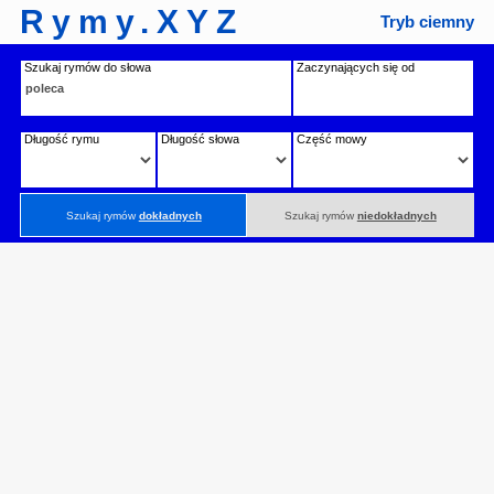
Rymy.XYZ
Tryb ciemny
Szukaj rymów do słowa
Zaczynających się od
Długość rymu
Długość słowa
Część mowy
Szukaj rymów
dokładnych
Szukaj rymów
niedokładnych