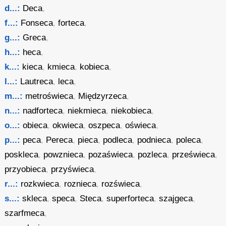
d...:
Deca
,
f...:
Fonseca
,
forteca
,
g...:
Greca
,
h...:
heca
,
k...:
kieca
,
kmieca
,
kobieca
,
l...:
Lautreca
,
leca
,
m...:
metroświeca
,
Międzyrzeca
,
n...:
nadforteca
,
niekmieca
,
niekobieca
,
o...:
obieca
,
okwieca
,
oszpeca
,
oświeca
,
p...:
peca
,
Pereca
,
pieca
,
podleca
,
podnieca
,
poleca
,
poskleca
,
powznieca
,
pozaświeca
,
pozleca
,
prześwieca
,
przyobieca
,
przyświeca
,
r...:
rozkwieca
,
roznieca
,
rozświeca
,
s...:
skleca
,
speca
,
Steca
,
superforteca
,
szajgeca
,
szarfmeca
,