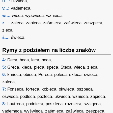
u...:
ukwieca
,
v...:
vademeca
,
w...:
wieca
,
wyświeca
,
wznieca
,
z...:
zaleca
,
zapieca
,
zaśmieca
,
zaświeca
,
zeszpeca
,
zleca
,
ś...:
świeca
,
Rymy z podziałem na liczbę znaków
4:
Deca
,
heca
,
leca
,
peca
,
5:
Greca
,
kieca
,
pieca
,
speca
,
Steca
,
wieca
,
zleca
,
6:
kmieca
,
obieca
,
Pereca
,
poleca
,
skleca
,
świeca
,
zaleca
,
7:
Fonseca
,
forteca
,
kobieca
,
okwieca
,
oszpeca
,
oświeca
,
podleca
,
pozleca
,
ukwieca
,
wznieca
,
zapieca
,
8:
Lautreca
,
podnieca
,
poskleca
,
roznieca
,
szajgeca
,
vademeca
,
wyświeca
,
zaśmieca
,
zaświeca
,
zeszpeca
,