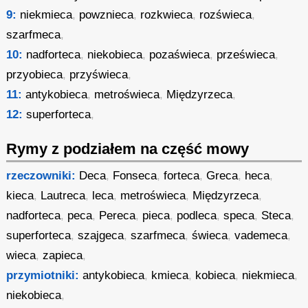
9:
niekmieca
,
powznieca
,
rozkwieca
,
rozświeca
,
szarfmeca
,
10:
nadforteca
,
niekobieca
,
pozaświeca
,
prześwieca
,
przyobieca
,
przyświeca
,
11:
antykobieca
,
metroświeca
,
Międzyrzeca
,
12:
superforteca
,
Rymy z podziałem na część mowy
rzeczowniki:
Deca
,
Fonseca
,
forteca
,
Greca
,
heca
,
kieca
,
Lautreca
,
leca
,
metroświeca
,
Międzyrzeca
,
nadforteca
,
peca
,
Pereca
,
pieca
,
podleca
,
speca
,
Steca
,
superforteca
,
szajgeca
,
szarfmeca
,
świeca
,
vademeca
,
wieca
,
zapieca
,
przymiotniki:
antykobieca
,
kmieca
,
kobieca
,
niekmieca
,
niekobieca
,