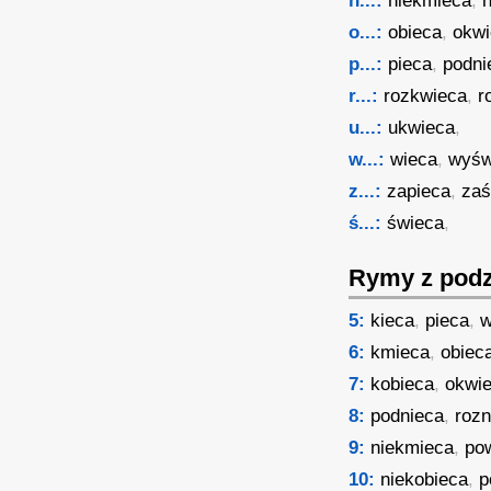
n...:
niekmieca
,
o...:
obieca
,
okw
p...:
pieca
,
podni
r...:
rozkwieca
,
r
u...:
ukwieca
,
w...:
wieca
,
wyśw
z...:
zapieca
,
za
ś...:
świeca
,
Rymy z podz
5:
kieca
,
pieca
,
w
6:
kmieca
,
obiec
7:
kobieca
,
okwi
8:
podnieca
,
rozn
9:
niekmieca
,
po
10:
niekobieca
,
p