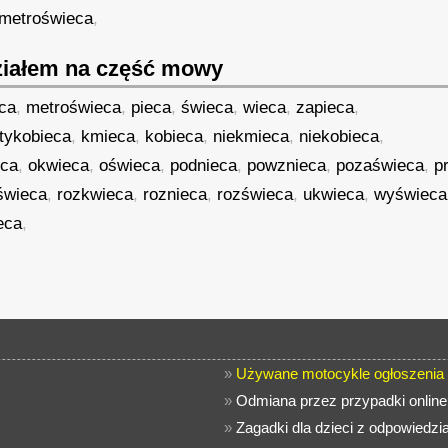
metroświeca
,
iałem na część mowy
eca
,
metroświeca
,
pieca
,
świeca
,
wieca
,
zapieca
,
tykobieca
,
kmieca
,
kobieca
,
niekmieca
,
niekobieca
,
eca
,
okwieca
,
oświeca
,
podnieca
,
powznieca
,
pozaświeca
,
p
świeca
,
rozkwieca
,
roznieca
,
rozświeca
,
ukwieca
,
wyświeca
eca
,
»
Używane motocykle ogłoszenia
»
Odmiana przez przypadki online
»
Zagadki dla dzieci z odpowiedz