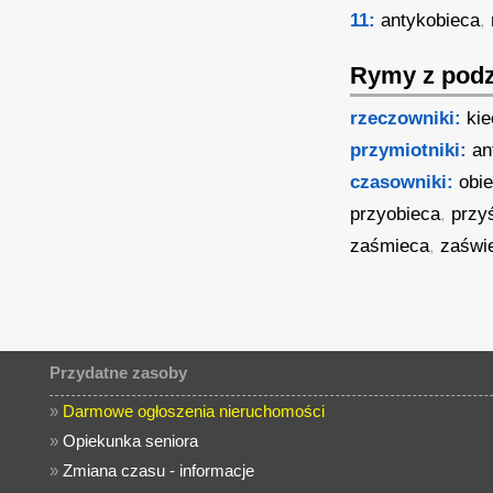
11:
antykobieca
,
Rymy z podz
rzeczowniki:
ki
przymiotniki:
an
czasowniki:
obi
przyobieca
,
przy
zaśmieca
,
zaświ
Przydatne zasoby
»
Darmowe ogłoszenia nieruchomości
»
Opiekunka seniora
»
Zmiana czasu - informacje