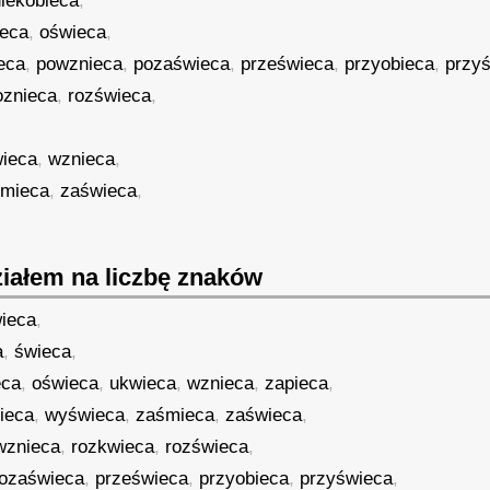
niekobieca
,
ieca
,
oświeca
,
eca
,
powznieca
,
pozaświeca
,
prześwieca
,
przyobieca
,
przy
oznieca
,
rozświeca
,
ieca
,
wznieca
,
śmieca
,
zaświeca
,
iałem na liczbę znaków
ieca
,
a
,
świeca
,
eca
,
oświeca
,
ukwieca
,
wznieca
,
zapieca
,
ieca
,
wyświeca
,
zaśmieca
,
zaświeca
,
wznieca
,
rozkwieca
,
rozświeca
,
ozaświeca
,
prześwieca
,
przyobieca
,
przyświeca
,