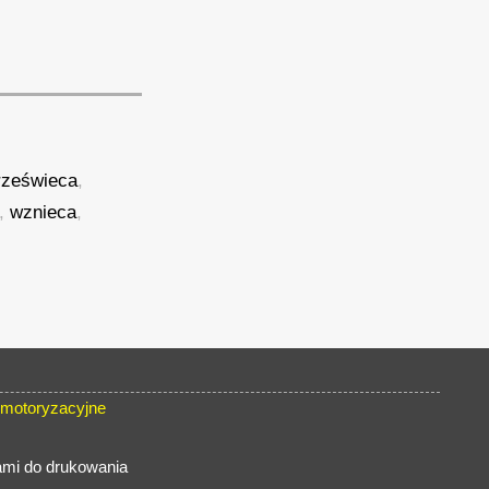
rześwieca
,
,
wznieca
,
 motoryzacyjne
iami do drukowania