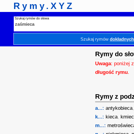
Rymy.XYZ
Szukaj rymów do słowa
Szukaj rymów
dokładnyc
Rymy do sł
Uwaga
: poniżej 
długość rymu
.
Rymy z podzi
a...:
antykobieca
k...:
kieca
,
kmie
m...:
metroświec