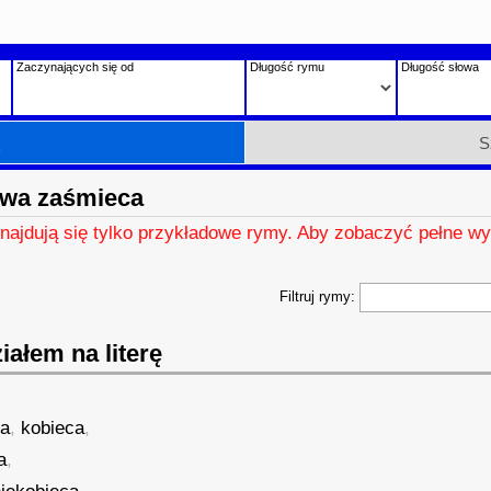
Zaczynających się od
Długość rymu
Długość słowa
h
S
owa zaśmieca
znajdują się tylko przykładowe rymy. Aby zobaczyć pełne wy
Filtruj rymy:
ałem na literę
,
ca
,
kobieca
,
a
,