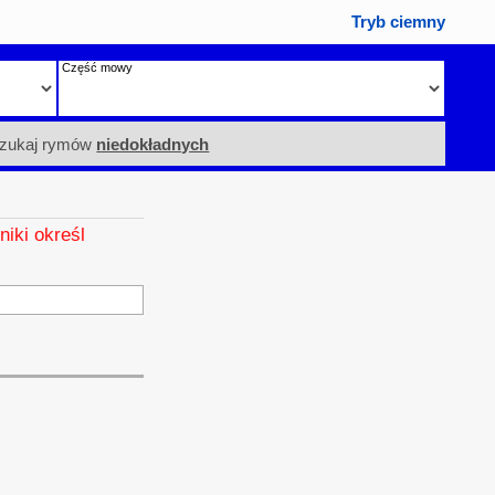
Tryb ciemny
Część mowy
zukaj rymów
niedokładnych
niki określ