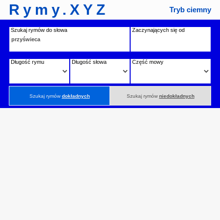
Rymy.XYZ
Tryb ciemny
Szukaj rymów do słowa
Zaczynających się od
Długość rymu
Długość słowa
Część mowy
Szukaj rymów
dokładnych
Szukaj rymów
niedokładnych