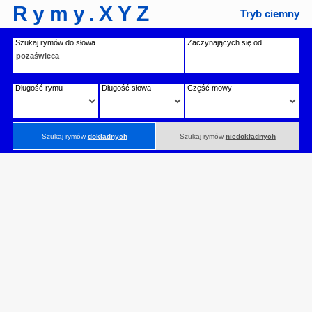
Rymy.XYZ
Tryb ciemny
Szukaj rymów do słowa
Zaczynających się od
Długość rymu
Długość słowa
Część mowy
Szukaj rymów
dokładnych
Szukaj rymów
niedokładnych