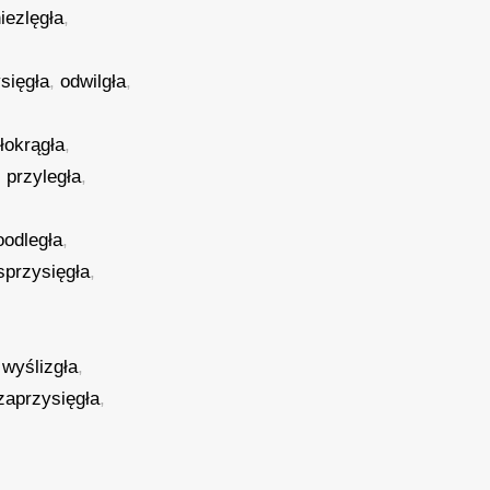
iezlęgła
,
sięgła
,
odwilgła
,
łokrągła
,
,
przyległa
,
oodległa
,
sprzysięgła
,
,
wyślizgła
,
zaprzysięgła
,