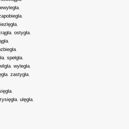
iewyległa
,
zapobiegła
,
iezlęgła
,
krągła
,
ostygła
,
ągła
,
ozbiegła
,
ła
,
spełgła
,
wilgła
,
wyległa
,
ęgła
,
zastygła
,
sięgła
,
zysięgła
,
ulęgła
,