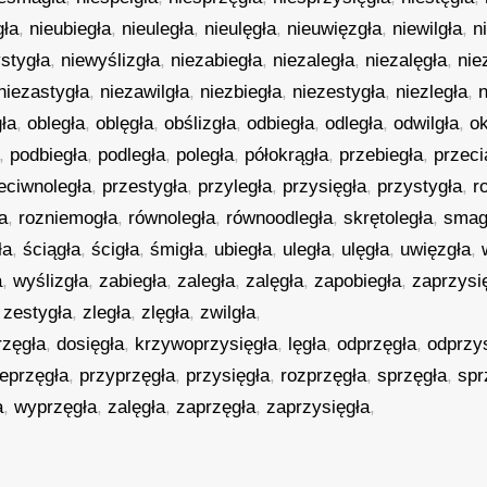
gła
,
nieubiegła
,
nieuległa
,
nieulęgła
,
nieuwięzgła
,
niewilgła
,
n
stygła
,
niewyślizgła
,
niezabiegła
,
niezaległa
,
niezalęgła
,
nie
niezastygła
,
niezawilgła
,
niezbiegła
,
niezestygła
,
niezległa
,
n
ła
,
obległa
,
oblęgła
,
obślizgła
,
odbiegła
,
odległa
,
odwilgła
,
o
,
podbiegła
,
podległa
,
poległa
,
półokrągła
,
przebiegła
,
przeci
eciwnoległa
,
przestygła
,
przyległa
,
przysięgła
,
przystygła
,
r
a
,
rozniemogła
,
równoległa
,
równoodległa
,
skrętoległa
,
smag
ła
,
ściągła
,
ścigła
,
śmigła
,
ubiegła
,
uległa
,
ulęgła
,
uwięzgła
,
a
,
wyślizgła
,
zabiegła
,
zaległa
,
zalęgła
,
zapobiegła
,
zaprzysi
,
zestygła
,
zległa
,
zlęgła
,
zwilgła
,
rzęgła
,
dosięgła
,
krzywoprzysięgła
,
lęgła
,
odprzęgła
,
odprzy
eprzęgła
,
przyprzęgła
,
przysięgła
,
rozprzęgła
,
sprzęgła
,
spr
a
,
wyprzęgła
,
zalęgła
,
zaprzęgła
,
zaprzysięgła
,