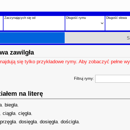
Zaczynających się od
Długość rymu
Długość słowa
h
S
wa zawilgła
znajdują się tylko przykładowe rymy. Aby zobaczyć pełne wy
Filtruj rymy:
ałem na literę
a
,
biegła
,
,
ciągła
,
cięgła
,
przęgła
,
dosięgła
,
dosięgła
,
dościgła
,