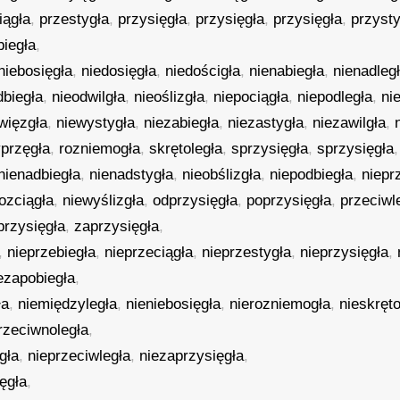
iągła
,
przestygła
,
przysięgła
,
przysięgła
,
przysięgła
,
przysty
biegła
,
niebosięgła
,
niedosięgła
,
niedościgła
,
nienabiegła
,
nienadleg
dbiegła
,
nieodwilgła
,
nieoślizgła
,
niepociągła
,
niepodległa
,
ni
więzgła
,
niewystygła
,
niezabiegła
,
niezastygła
,
niezawilgła
,
yprzęgła
,
rozniemogła
,
skrętoległa
,
sprzysięgła
,
sprzysięgła
,
nienadbiegła
,
nienadstygła
,
nieobślizgła
,
niepodbiegła
,
niepr
rozciągła
,
niewyślizgła
,
odprzysięgła
,
poprzysięgła
,
przeciwl
przysięgła
,
zaprzysięgła
,
,
nieprzebiegła
,
nieprzeciągła
,
nieprzestygła
,
nieprzysięgła
,
ezapobiegła
,
ła
,
niemiędzyległa
,
nieniebosięgła
,
nierozniemogła
,
nieskręto
rzeciwnoległa
,
gła
,
nieprzeciwległa
,
niezaprzysięgła
,
ęgła
,