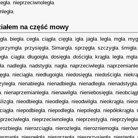
legła
,
nieprzeciwnoległa
,
nległa
,
iałem na część mowy
gła
,
biegła
,
cegła
,
ciągła
,
cięgła
,
igła
,
jagła
,
legła
,
mgła
,
myg
,
przymgła
,
przysięgła
,
Simargła
,
sprzęgła
,
szczygła
,
śmigła
egła
,
ciągła
,
długoigła
,
dosięgła
,
dościgła
,
krągła
,
legła
,
mgła
ła
,
nadległa
,
nadstygła
,
nagła
,
naprzeciwległa
,
naprzemianle
ęgła
,
nieciągła
,
niedługoigła
,
niedosięgła
,
niedościgła
,
niekrą
zyległa
,
nienabiegła
,
nienadbiegła
,
nienadległa
,
nienadstygła
a
,
nienaprzemianległa
,
nienawilgła
,
nieniebosięgła
,
nieobciąg
lizgła
,
nieodbiegła
,
nieodległa
,
nieodwilgła
,
nieokrągła
,
nieo
ciągła
,
niepodbiegła
,
niepodległa
,
niepoległa
,
niepółokrągła
,
eprzeciwległa
,
nieprzeciwnoległa
,
nieprzestygła
,
nieprzyległa
erozbiegła
,
nierozciągła
,
nierozległa
,
nierozniemogła
,
nierów
iesmagła
,
niespełgła
,
niesprzęgła
,
niesprzysięgła
,
niestęgła
,