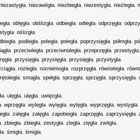
niezastygła
,
niezawilgła
,
niezbiegła
,
niezestygła
,
niezległa
,
n
legła
,
oblęgła
,
obślizgła
,
odbiegła
,
odległa
,
odprzęgła
,
odprzy
stygła
,
oślizgła
,
dbiegła
,
podległa
,
poległa
,
poległa
,
poprzysięgła
,
półmgła
,
pó
iągła
,
przeciwległa
,
przeciwnoległa
,
przeprzęgła
,
przestygła
zęgła
,
przysięgła
,
przysięgła
,
przysięgła
,
przystygła
,
zciągła
,
rozległa
,
rozniemogła
,
rozprzęgła
,
równoległa
,
równ
rętoległa
,
smagła
,
spełgła
,
sprzęgła
,
sprzęgła
,
sprzysięgła
,
ła
,
ulęgła
,
ulęgła
,
uwięzgła
,
a
,
wprzęgła
,
wyległa
,
wylęgła
,
wylęgła
,
wyprzęgła
,
wystygła
legła
,
zalęgła
,
zalęgła
,
zapobiegła
,
zaprzęgła
,
zaprzysięgła
,
a
,
zbiegła
,
zbiegła
,
zestygła
,
zległa
,
zlęgła
,
zwilgła
,
ła
,
śmigła
,
śmigła
,