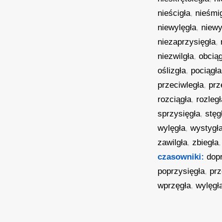
nieścigła
,
nieśmi
niewylęgła
,
niewy
niezaprzysięgła
,
niezwilgła
,
obciąg
oślizgła
,
pociągła
przeciwległa
,
prz
rozciągła
,
rozległ
sprzysięgła
,
stęg
wylęgła
,
wystygł
zawilgła
,
zbiegła
czasowniki:
dop
poprzysięgła
,
prz
wprzęgła
,
wylęgł