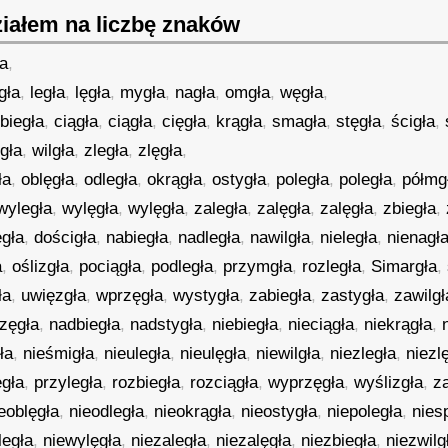
iałem na liczbę znaków
a
,
gła
,
legła
,
lęgła
,
mygła
,
nagła
,
omgła
,
węgła
,
,
biegła
,
ciągła
,
ciągła
,
cięgła
,
krągła
,
smagła
,
stęgła
,
ścigła
,
ęgła
,
wilgła
,
zległa
,
zlęgła
,
ła
,
oblęgła
,
odległa
,
okrągła
,
ostygła
,
poległa
,
poległa
,
półmg
wyległa
,
wylęgła
,
wylęgła
,
zaległa
,
zalęgła
,
zalęgła
,
zbiegła
,
ęgła
,
dościgła
,
nabiegła
,
nadległa
,
nawilgła
,
nieległa
,
nienagł
a
,
oślizgła
,
pociągła
,
podległa
,
przymgła
,
rozległa
,
Simargła
,
ła
,
uwięzgła
,
wprzęgła
,
wystygła
,
zabiegła
,
zastygła
,
zawilgł
zęgła
,
nadbiegła
,
nadstygła
,
niebiegła
,
nieciągła
,
niekrągła
,
ła
,
nieśmigła
,
nieuległa
,
nieulęgła
,
niewilgła
,
niezległa
,
niezl
egła
,
przyległa
,
rozbiegła
,
rozciągła
,
wyprzęgła
,
wyślizgła
,
z
eoblęgła
,
nieodległa
,
nieokrągła
,
nieostygła
,
niepoległa
,
nies
legła
,
niewylęgła
,
niezaległa
,
niezalęgła
,
niezbiegła
,
niezwilg