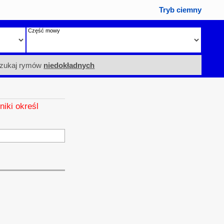
Tryb ciemny
Część mowy
zukaj rymów
niedokładnych
niki określ