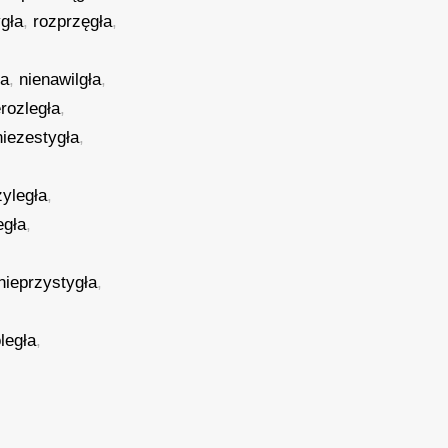
gła
,
rozprzęgła
,
ła
,
nienawilgła
,
erozległa
,
niezestygła
,
zyległa
,
egła
,
nieprzystygła
,
legła
,