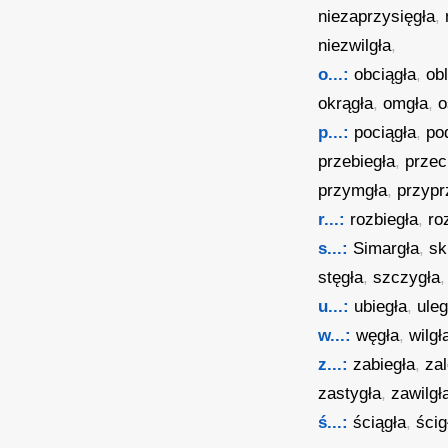
niezaprzysięgła
,
niezwilgła
,
o...:
obciągła
,
ob
okrągła
,
omgła
,
o
p...:
pociągła
,
po
przebiegła
,
przec
przymgła
,
przypr
r...:
rozbiegła
,
ro
s...:
Simargła
,
sk
stęgła
,
szczygła
,
u...:
ubiegła
,
uleg
w...:
węgła
,
wilgł
z...:
zabiegła
,
za
zastygła
,
zawilgł
ś...:
ściągła
,
ścig