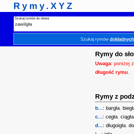
Rymy.XYZ
Szukaj rymów do słowa
Szukaj rymów
dokładnyc
Rymy do sło
Uwaga
: poniżej 
długość rymu
.
Rymy z podzi
b...:
bargła
,
biegł
c...:
cegła
,
ciągła
d...:
długoigła
,
do