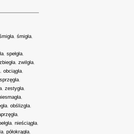
śmigła
,
śmigła
,
ła
,
spełgła
,
zbiegła
,
zwilgła
,
a
,
obciągła
,
sprzęgła
,
a
,
zestygła
,
niesmagła
,
ęgła
,
obślizgła
,
aprzęgła
,
pełgła
,
nieściągła
,
ła
,
półokrągła
,