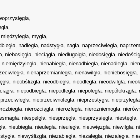
woprzysięgła
,
ęgła
,
,
międzyległa
,
mygła
,
dbiegła
,
nadległa
,
nadstygła
,
nagła
,
naprzeciwległa
,
naprzem
a
,
niebosięgła
,
nieciągła
,
niedługoigła
,
niedosięgła
,
niedościg
,
niemiędzyległa
,
nienabiegła
,
nienadbiegła
,
nienadległa
,
nie
zeciwległa
,
nienaprzemianległa
,
nienawilgła
,
nieniebosięgła
,
lęgła
,
nieobślizgła
,
nieodbiegła
,
nieodległa
,
nieodwilgła
,
nieok
ciągła
,
niepodbiegła
,
niepodległa
,
niepoległa
,
niepółokrągła
,
eprzeciwległa
,
nieprzeciwnoległa
,
nieprzestygła
,
nieprzyległa
erozbiegła
,
nierozciągła
,
nierozległa
,
nierozniemogła
,
nierów
iesmagła
,
niespełgła
,
niesprzęgła
,
niesprzysięgła
,
niestęgła
,
gła
,
nieubiegła
,
nieuległa
,
nieulęgła
,
nieuwięzgła
,
niewilgła
,
n
stygła
,
niewyślizgła
,
niezabiegła
,
niezaległa
,
niezalęgła
,
nie