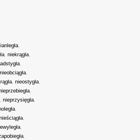
ianległa
,
ła
,
niekrągła
,
nadstygła
,
nieobciągła
,
rągła
,
nieostygła
,
nieprzebiegła
,
,
nieprzysięgła
,
noległa
,
nieściągła
,
iewyległa
,
zapobiegła
,