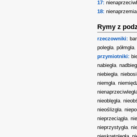
17:
nienaprzeciw
18:
nienaprzemia
Rymy z podz
rzeczowniki:
bar
poległa
,
półmgła
przymiotniki:
bi
nabiegła
,
nadbieg
niebiegła
,
niebosi
niemgła
,
niemięd
nienaprzeciwległ
nieoblęgła
,
nieobś
nieoślizgła
,
niepo
nieprzeciągła
,
ni
nieprzystygła
,
ni
nieskrętoległa
,
n