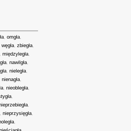
ła
,
omgła
,
,
węgła
,
zbiegła
,
,
międzyległa
,
gła
,
nawilgła
,
gła
,
nieległa
,
,
nienagła
,
ła
,
nieobległa
,
stygła
,
nieprzebiegła
,
,
nieprzysięgła
,
noległa
,
nieściągła
,