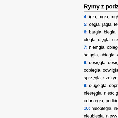
Rymy z podz
4:
igła
,
mgła
,
mgł
5:
cegła
,
jagła
,
le
6:
bargła
,
biegła
uległa
,
ulęgła
,
ul
7:
niemgła
,
obleg
ściągła
,
ubiegła
,
8:
dosięgła
,
dosi
odbiegła
,
odwilgł
sprzęgła
,
szczyg
9:
długoigła
,
dopr
niestęgła
,
nieścig
odprzęgła
,
podbi
10:
nieobległa
,
ni
nieubiegła
,
niewy