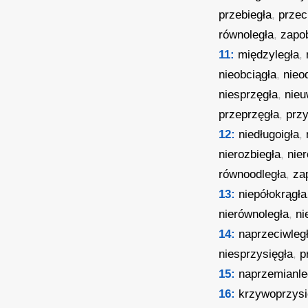
przebiegła
,
przec
równoległa
,
zapo
11:
międzyległa
,
nieobciągła
,
nieo
niesprzęgła
,
nieu
przeprzęgła
,
prz
12:
niedługoigła
,
nierozbiegła
,
nie
równoodległa
,
za
13:
niepółokrągła
nierównoległa
,
ni
14:
naprzeciwleg
niesprzysięgła
,
p
15:
naprzemianle
16:
krzywoprzysi