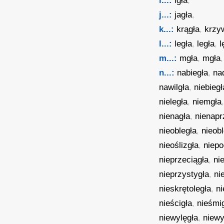
i...:
igła
,
j...:
jagła
,
k...:
krągła
,
krzy
l...:
legła
,
legła
,
l
m...:
mgła
,
mgła
n...:
nabiegła
,
na
nawilgła
,
niebiegł
nieległa
,
niemgła
nienagła
,
nienapr
nieobległa
,
nieob
nieoślizgła
,
niepo
nieprzeciągła
,
ni
nieprzystygła
,
ni
nieskrętoległa
,
n
nieścigła
,
nieśmi
niewylęgła
,
niewy