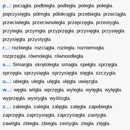
p...:
pociągła
,
podbiegła
,
podległa
,
poległa
,
poległa
,
poprzysięgła
,
półmgła
,
półokrągła
,
przebiegła
,
przeciągła
,
przeciwległa
,
przeciwnoległa
,
przeprzęgła
,
przestygła
,
przyległa
,
przymgła
,
przyprzęgła
,
przysięgła
,
przysięgła
,
przysięgła
,
przystygła
,
r...:
rozbiegła
,
rozciągła
,
rozległa
,
rozniemogła
,
rozprzęgła
,
równoległa
,
równoodległa
,
s...:
Simargła
,
skrętoległa
,
smagła
,
spełgła
,
sprzęgła
,
sprzęgła
,
sprzysięgła
,
sprzysięgła
,
stęgła
,
szczygła
,
u...:
ubiegła
,
uległa
,
ulęgła
,
ulęgła
,
uwięzgła
,
w...:
węgła
,
wilgła
,
wprzęgła
,
wyległa
,
wylęgła
,
wylęgła
,
wyprzęgła
,
wystygła
,
wyślizgła
,
z...:
zabiegła
,
zaległa
,
zalęgła
,
zalęgła
,
zapobiegła
,
zaprzęgła
,
zaprzysięgła
,
zaprzysięgła
,
zastygła
,
zawilgła
,
zbiegła
,
zbiegła
,
zestygła
,
zległa
,
zlęgła
,