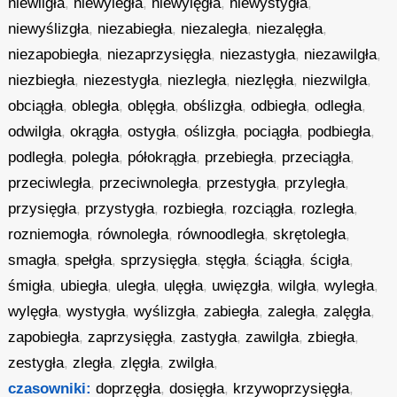
niewilgła
,
niewyległa
,
niewylęgła
,
niewystygła
,
niewyślizgła
,
niezabiegła
,
niezaległa
,
niezalęgła
,
niezapobiegła
,
niezaprzysięgła
,
niezastygła
,
niezawilgła
,
niezbiegła
,
niezestygła
,
niezległa
,
niezlęgła
,
niezwilgła
,
obciągła
,
obległa
,
oblęgła
,
obślizgła
,
odbiegła
,
odległa
,
odwilgła
,
okrągła
,
ostygła
,
oślizgła
,
pociągła
,
podbiegła
,
podległa
,
poległa
,
półokrągła
,
przebiegła
,
przeciągła
,
przeciwległa
,
przeciwnoległa
,
przestygła
,
przyległa
,
przysięgła
,
przystygła
,
rozbiegła
,
rozciągła
,
rozległa
,
rozniemogła
,
równoległa
,
równoodległa
,
skrętoległa
,
smagła
,
spełgła
,
sprzysięgła
,
stęgła
,
ściągła
,
ścigła
,
śmigła
,
ubiegła
,
uległa
,
ulęgła
,
uwięzgła
,
wilgła
,
wyległa
,
wylęgła
,
wystygła
,
wyślizgła
,
zabiegła
,
zaległa
,
zalęgła
,
zapobiegła
,
zaprzysięgła
,
zastygła
,
zawilgła
,
zbiegła
,
zestygła
,
zległa
,
zlęgła
,
zwilgła
,
czasowniki:
doprzęgła
,
dosięgła
,
krzywoprzysięgła
,