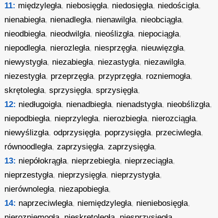
11:
międzyległa
,
niebosięgła
,
niedosięgła
,
niedościgła
,
nienabiegła
,
nienadległa
,
nienawilgła
,
nieobciągła
,
nieodbiegła
,
nieodwilgła
,
nieoślizgła
,
niepociągła
,
niepodległa
,
nierozległa
,
niesprzęgła
,
nieuwięzgła
,
niewystygła
,
niezabiegła
,
niezastygła
,
niezawilgła
,
niezestygła
,
przeprzęgła
,
przyprzęgła
,
rozniemogła
,
skrętoległa
,
sprzysięgła
,
sprzysięgła
,
12:
niedługoigła
,
nienadbiegła
,
nienadstygła
,
nieobślizgła
,
niepodbiegła
,
nieprzyległa
,
nierozbiegła
,
nierozciągła
,
niewyślizgła
,
odprzysięgła
,
poprzysięgła
,
przeciwległa
,
równoodległa
,
zaprzysięgła
,
zaprzysięgła
,
13:
niepółokrągła
,
nieprzebiegła
,
nieprzeciągła
,
nieprzestygła
,
nieprzysięgła
,
nieprzystygła
,
nierównoległa
,
niezapobiegła
,
14:
naprzeciwległa
,
niemiędzyległa
,
nieniebosięgła
,
nierozniemogła
,
nieskrętoległa
,
niesprzysięgła
,