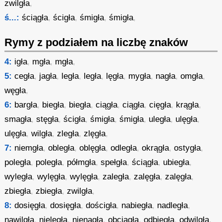
zwilgła
,
ś...:
ściągła
,
ścigła
,
śmigła
,
śmigła
,
Rymy z podziałem na liczbę znaków
4:
igła
,
mgła
,
mgła
,
5:
cegła
,
jagła
,
legła
,
legła
,
lęgła
,
mygła
,
nagła
,
omgła
,
węgła
,
6:
bargła
,
biegła
,
biegła
,
ciągła
,
ciągła
,
cięgła
,
krągła
,
smagła
,
stęgła
,
ścigła
,
śmigła
,
śmigła
,
uległa
,
ulęgła
,
ulęgła
,
wilgła
,
zległa
,
zlęgła
,
7:
niemgła
,
obległa
,
oblęgła
,
odległa
,
okrągła
,
ostygła
,
poległa
,
poległa
,
półmgła
,
spełgła
,
ściągła
,
ubiegła
,
wyległa
,
wylęgła
,
wylęgła
,
zaległa
,
zalęgła
,
zalęgła
,
zbiegła
,
zbiegła
,
zwilgła
,
8:
dosięgła
,
dosięgła
,
dościgła
,
nabiegła
,
nadległa
,
nawilgła
,
nieległa
,
nienagła
,
obciągła
,
odbiegła
,
odwilgła
,