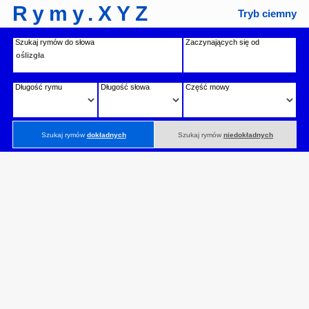
Rymy.XYZ
Tryb ciemny
Szukaj rymów do słowa
Zaczynających się od
Długość rymu
Długość słowa
Część mowy
Szukaj rymów
dokładnych
Szukaj rymów
niedokładnych