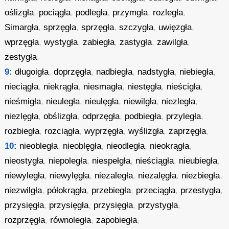
oślizgła
,
pociągła
,
podległa
,
przymgła
,
rozległa
,
Simargła
,
sprzęgła
,
sprzęgła
,
szczygła
,
uwięzgła
,
wprzęgła
,
wystygła
,
zabiegła
,
zastygła
,
zawilgła
,
zestygła
,
9:
długoigła
,
doprzęgła
,
nadbiegła
,
nadstygła
,
niebiegła
,
nieciągła
,
niekrągła
,
niesmagła
,
niestęgła
,
nieścigła
,
nieśmigła
,
nieuległa
,
nieulęgła
,
niewilgła
,
niezległa
,
niezlęgła
,
obślizgła
,
odprzęgła
,
podbiegła
,
przyległa
,
rozbiegła
,
rozciągła
,
wyprzęgła
,
wyślizgła
,
zaprzęgła
,
10:
nieobległa
,
nieoblęgła
,
nieodległa
,
nieokrągła
,
nieostygła
,
niepoległa
,
niespełgła
,
nieściągła
,
nieubiegła
,
niewyległa
,
niewylęgła
,
niezaległa
,
niezalęgła
,
niezbiegła
,
niezwilgła
,
półokrągła
,
przebiegła
,
przeciągła
,
przestygła
,
przysięgła
,
przysięgła
,
przysięgła
,
przystygła
,
rozprzęgła
,
równoległa
,
zapobiegła
,