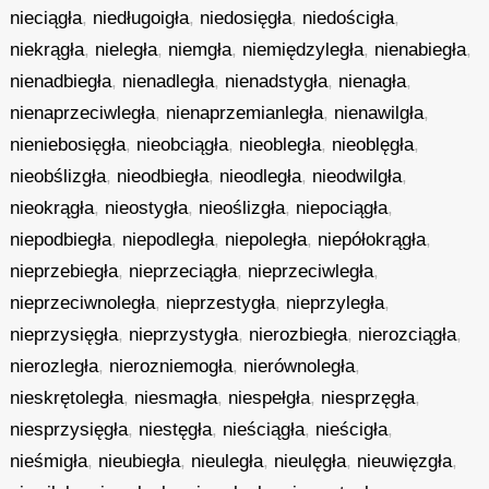
nieciągła
,
niedługoigła
,
niedosięgła
,
niedościgła
,
niekrągła
,
nieległa
,
niemgła
,
niemiędzyległa
,
nienabiegła
,
nienadbiegła
,
nienadległa
,
nienadstygła
,
nienagła
,
nienaprzeciwległa
,
nienaprzemianległa
,
nienawilgła
,
nieniebosięgła
,
nieobciągła
,
nieobległa
,
nieoblęgła
,
nieobślizgła
,
nieodbiegła
,
nieodległa
,
nieodwilgła
,
nieokrągła
,
nieostygła
,
nieoślizgła
,
niepociągła
,
niepodbiegła
,
niepodległa
,
niepoległa
,
niepółokrągła
,
nieprzebiegła
,
nieprzeciągła
,
nieprzeciwległa
,
nieprzeciwnoległa
,
nieprzestygła
,
nieprzyległa
,
nieprzysięgła
,
nieprzystygła
,
nierozbiegła
,
nierozciągła
,
nierozległa
,
nierozniemogła
,
nierównoległa
,
nieskrętoległa
,
niesmagła
,
niespełgła
,
niesprzęgła
,
niesprzysięgła
,
niestęgła
,
nieściągła
,
nieścigła
,
nieśmigła
,
nieubiegła
,
nieuległa
,
nieulęgła
,
nieuwięzgła
,