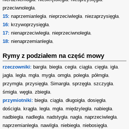
przeciwnoległa
,
15:
naprzemianległa
,
nieprzeciwległa
,
niezaprzysięgła
,
16:
krzywoprzysięgła
,
17:
nienaprzeciwległa
,
nieprzeciwnoległa
,
18:
nienaprzemianległa
,
Rymy z podziałem na część mowy
rzeczowniki:
bargła
,
biegła
,
cegła
,
ciągła
,
cięgła
,
igła
,
jagła
,
legła
,
mgła
,
mygła
,
omgła
,
poległa
,
półmgła
,
przymgła
,
przysięgła
,
Simargła
,
sprzęgła
,
szczygła
,
śmigła
,
węgła
,
zbiegła
,
przymiotniki:
biegła
,
ciągła
,
długoigła
,
dosięgła
,
dościgła
,
krągła
,
legła
,
mgła
,
międzyległa
,
nabiegła
,
nadbiegła
,
nadległa
,
nadstygła
,
nagła
,
naprzeciwległa
,
naprzemianległa
,
nawilgła
,
niebiegła
,
niebosięgła
,