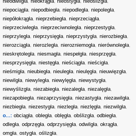
nieodwilgła
,
nieokrągła
,
nieostygła
,
nieoślizgła
,
niepociągła
,
niepodbiegła
,
niepodległa
,
niepoległa
,
niepółokrągła
,
nieprzebiegła
,
nieprzeciągła
,
nieprzeciwległa
,
nieprzeciwnoległa
,
nieprzestygła
,
nieprzyległa
,
nieprzysięgła
,
nieprzystygła
,
nierozbiegła
,
nierozciągła
,
nierozległa
,
nierozniemogła
,
nierównoległa
,
nieskrętoległa
,
niesmagła
,
niespełgła
,
niesprzęgła
,
niesprzysięgła
,
niestęgła
,
nieściągła
,
nieścigła
,
nieśmigła
,
nieubiegła
,
nieuległa
,
nieulęgła
,
nieuwięzgła
,
niewilgła
,
niewyległa
,
niewylęgła
,
niewystygła
,
niewyślizgła
,
niezabiegła
,
niezaległa
,
niezalęgła
,
niezapobiegła
,
niezaprzysięgła
,
niezastygła
,
niezawilgła
,
niezbiegła
,
niezestygła
,
niezległa
,
niezlęgła
,
niezwilgła
,
o...:
obciągła
,
obległa
,
oblęgła
,
obślizgła
,
odbiegła
,
odległa
,
odprzęgła
,
odprzysięgła
,
odwilgła
,
okrągła
,
omgła
,
ostygła
,
oślizgła
,