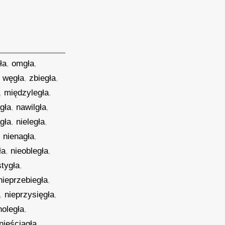
ła
,
omgła
,
,
węgła
,
zbiegła
,
,
międzyległa
,
gła
,
nawilgła
,
gła
,
nieległa
,
,
nienagła
,
ła
,
nieobległa
,
stygła
,
nieprzebiegła
,
,
nieprzysięgła
,
noległa
,
nieściągła
,