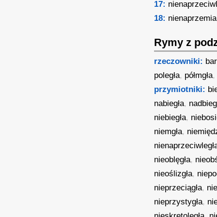
17:
nienaprzeciw
18:
nienaprzemia
Rymy z podz
rzeczowniki:
bar
poległa
,
półmgła
przymiotniki:
bi
nabiegła
,
nadbieg
niebiegła
,
niebosi
niemgła
,
niemięd
nienaprzeciwległ
nieoblęgła
,
nieobś
nieoślizgła
,
niepo
nieprzeciągła
,
ni
nieprzystygła
,
ni
nieskrętoległa
,
n