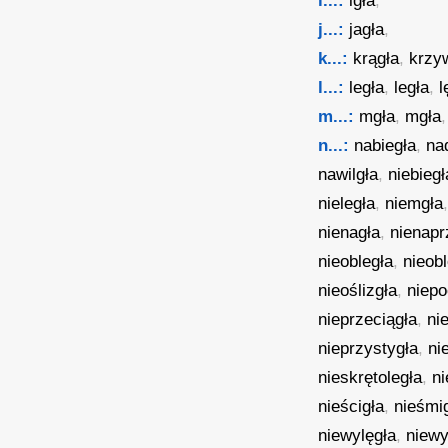
i...:
igła
,
j...:
jagła
,
k...:
krągła
,
krzy
l...:
legła
,
legła
,
l
m...:
mgła
,
mgła
n...:
nabiegła
,
na
nawilgła
,
niebiegł
nieległa
,
niemgła
nienagła
,
nienapr
nieobległa
,
nieob
nieoślizgła
,
niepo
nieprzeciągła
,
ni
nieprzystygła
,
ni
nieskrętoległa
,
n
nieścigła
,
nieśmi
niewylęgła
,
niewy