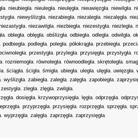
gła
,
nieubiegła
,
nieuległa
,
nieulęgła
,
nieuwięzgła
,
niewilgła
,
n
stygła
,
niewyślizgła
,
niezabiegła
,
niezaległa
,
niezalęgła
,
nie
niezastygła
,
niezawilgła
,
niezbiegła
,
niezestygła
,
niezległa
,
n
ła
,
obległa
,
oblęgła
,
obślizgła
,
odbiegła
,
odległa
,
odwilgła
,
o
,
podbiegła
,
podległa
,
poległa
,
półokrągła
,
przebiegła
,
przeci
eciwnoległa
,
przestygła
,
przyległa
,
przysięgła
,
przystygła
,
r
a
,
rozniemogła
,
równoległa
,
równoodległa
,
skrętoległa
,
smag
ła
,
ściągła
,
ścigła
,
śmigła
,
ubiegła
,
uległa
,
ulęgła
,
uwięzgła
,
a
,
wyślizgła
,
zabiegła
,
zaległa
,
zalęgła
,
zapobiegła
,
zaprzysi
,
zestygła
,
zległa
,
zlęgła
,
zwilgła
,
rzęgła
,
dosięgła
,
krzywoprzysięgła
,
lęgła
,
odprzęgła
,
odprzy
eprzęgła
,
przyprzęgła
,
przysięgła
,
rozprzęgła
,
sprzęgła
,
spr
a
,
wyprzęgła
,
zalęgła
,
zaprzęgła
,
zaprzysięgła
,