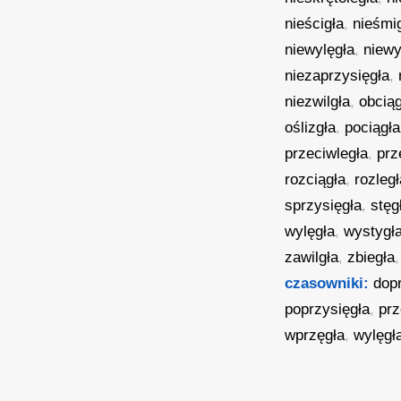
nieścigła
,
nieśmi
niewylęgła
,
niewy
niezaprzysięgła
,
niezwilgła
,
obciąg
oślizgła
,
pociągła
przeciwległa
,
prz
rozciągła
,
rozległ
sprzysięgła
,
stęg
wylęgła
,
wystygł
zawilgła
,
zbiegła
czasowniki:
dop
poprzysięgła
,
prz
wprzęgła
,
wylęgł