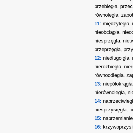
przebiegła
,
przec
równoległa
,
zapo
11:
międzyległa
,
nieobciągła
,
nieo
niesprzęgła
,
nieu
przeprzęgła
,
prz
12:
niedługoigła
,
nierozbiegła
,
nie
równoodległa
,
za
13:
niepółokrągła
nierównoległa
,
ni
14:
naprzeciwleg
niesprzysięgła
,
p
15:
naprzemianle
16:
krzywoprzysi