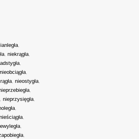
ianległa
,
ła
,
niekrągła
,
nadstygła
,
nieobciągła
,
rągła
,
nieostygła
,
nieprzebiegła
,
,
nieprzysięgła
,
noległa
,
nieściągła
,
iewyległa
,
zapobiegła
,