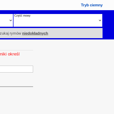
Tryb ciemny
Część mowy
zukaj rymów
niedokładnych
niki określ