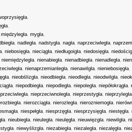
woprzysięgła
,
ęgła
,
,
międzyległa
,
mygła
,
dbiegła
,
nadległa
,
nadstygła
,
nagła
,
naprzeciwległa
,
naprzem
a
,
niebosięgła
,
nieciągła
,
niedługoigła
,
niedosięgła
,
niedościg
,
niemiędzyległa
,
nienabiegła
,
nienadbiegła
,
nienadległa
,
nie
zeciwległa
,
nienaprzemianległa
,
nienawilgła
,
nieniebosięgła
,
lęgła
,
nieobślizgła
,
nieodbiegła
,
nieodległa
,
nieodwilgła
,
nieok
ciągła
,
niepodbiegła
,
niepodległa
,
niepoległa
,
niepółokrągła
,
eprzeciwległa
,
nieprzeciwnoległa
,
nieprzestygła
,
nieprzyległa
erozbiegła
,
nierozciągła
,
nierozległa
,
nierozniemogła
,
nierów
iesmagła
,
niespełgła
,
niesprzęgła
,
niesprzysięgła
,
niestęgła
,
gła
,
nieubiegła
,
nieuległa
,
nieulęgła
,
nieuwięzgła
,
niewilgła
,
n
stygła
,
niewyślizgła
,
niezabiegła
,
niezaległa
,
niezalęgła
,
nie