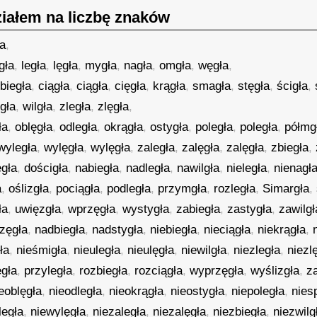
iałem na liczbę znaków
a
,
gła
,
legła
,
lęgła
,
mygła
,
nagła
,
omgła
,
węgła
,
,
biegła
,
ciągła
,
ciągła
,
cięgła
,
krągła
,
smagła
,
stęgła
,
ścigła
,
ęgła
,
wilgła
,
zległa
,
zlęgła
,
ła
,
oblęgła
,
odległa
,
okrągła
,
ostygła
,
poległa
,
poległa
,
półmg
wyległa
,
wylęgła
,
wylęgła
,
zaległa
,
zalęgła
,
zalęgła
,
zbiegła
,
ęgła
,
dościgła
,
nabiegła
,
nadległa
,
nawilgła
,
nieległa
,
nienagł
a
,
oślizgła
,
pociągła
,
podległa
,
przymgła
,
rozległa
,
Simargła
,
ła
,
uwięzgła
,
wprzęgła
,
wystygła
,
zabiegła
,
zastygła
,
zawilgł
zęgła
,
nadbiegła
,
nadstygła
,
niebiegła
,
nieciągła
,
niekrągła
,
ła
,
nieśmigła
,
nieuległa
,
nieulęgła
,
niewilgła
,
niezległa
,
niezl
egła
,
przyległa
,
rozbiegła
,
rozciągła
,
wyprzęgła
,
wyślizgła
,
z
eoblęgła
,
nieodległa
,
nieokrągła
,
nieostygła
,
niepoległa
,
nies
legła
,
niewylęgła
,
niezaległa
,
niezalęgła
,
niezbiegła
,
niezwilg