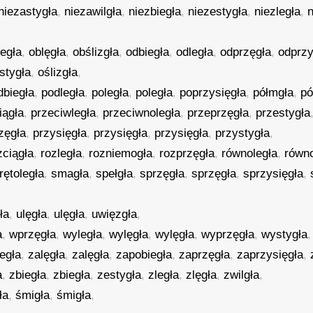
niezastygła
,
niezawilgła
,
niezbiegła
,
niezestygła
,
niezległa
,
n
legła
,
oblęgła
,
obślizgła
,
odbiegła
,
odległa
,
odprzęgła
,
odprzy
stygła
,
oślizgła
,
dbiegła
,
podległa
,
poległa
,
poległa
,
poprzysięgła
,
półmgła
,
pó
iągła
,
przeciwległa
,
przeciwnoległa
,
przeprzęgła
,
przestygła
zęgła
,
przysięgła
,
przysięgła
,
przysięgła
,
przystygła
,
zciągła
,
rozległa
,
rozniemogła
,
rozprzęgła
,
równoległa
,
równ
rętoległa
,
smagła
,
spełgła
,
sprzęgła
,
sprzęgła
,
sprzysięgła
,
ła
,
ulęgła
,
ulęgła
,
uwięzgła
,
a
,
wprzęgła
,
wyległa
,
wylęgła
,
wylęgła
,
wyprzęgła
,
wystygła
legła
,
zalęgła
,
zalęgła
,
zapobiegła
,
zaprzęgła
,
zaprzysięgła
,
a
,
zbiegła
,
zbiegła
,
zestygła
,
zległa
,
zlęgła
,
zwilgła
,
ła
,
śmigła
,
śmigła
,