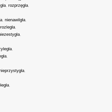
gła
,
rozprzęgła
,
ła
,
nienawilgła
,
erozległa
,
niezestygła
,
zyległa
,
egła
,
nieprzystygła
,
legła
,