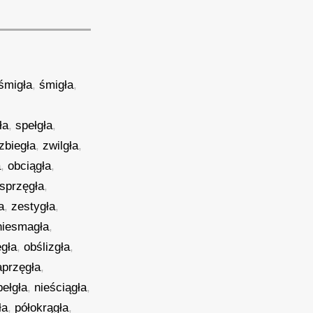
śmigła
,
śmigła
,
ła
,
spełgła
,
zbiegła
,
zwilgła
,
a
,
obciągła
,
sprzęgła
,
a
,
zestygła
,
niesmagła
,
ęgła
,
obślizgła
,
aprzęgła
,
pełgła
,
nieściągła
,
ła
,
półokrągła
,