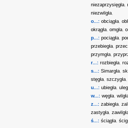
niezaprzysięgła
,
niezwilgła
,
o...:
obciągła
,
ob
okrągła
,
omgła
,
o
p...:
pociągła
,
po
przebiegła
,
przec
przymgła
,
przypr
r...:
rozbiegła
,
ro
s...:
Simargła
,
sk
stęgła
,
szczygła
,
u...:
ubiegła
,
uleg
w...:
węgła
,
wilgł
z...:
zabiegła
,
za
zastygła
,
zawilgł
ś...:
ściągła
,
ścig