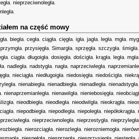
legła
,
nieprzeciwnoległa
,
nległa
,
iałem na część mowy
gła
,
biegła
,
cegła
,
ciągła
,
cięgła
,
igła
,
jagła
,
legła
,
mgła
,
myg
,
przymgła
,
przysięgła
,
Simargła
,
sprzęgła
,
szczygła
,
śmigła
egła
,
ciągła
,
długoigła
,
dosięgła
,
dościgła
,
krągła
,
legła
,
mgła
ła
,
nadległa
,
nadstygła
,
nagła
,
naprzeciwległa
,
naprzemianle
ęgła
,
nieciągła
,
niedługoigła
,
niedosięgła
,
niedościgła
,
niekrą
zyległa
,
nienabiegła
,
nienadbiegła
,
nienadległa
,
nienadstygła
a
,
nienaprzemianległa
,
nienawilgła
,
nieniebosięgła
,
nieobciąg
lizgła
,
nieodbiegła
,
nieodległa
,
nieodwilgła
,
nieokrągła
,
nieo
ciągła
,
niepodbiegła
,
niepodległa
,
niepoległa
,
niepółokrągła
,
eprzeciwległa
,
nieprzeciwnoległa
,
nieprzestygła
,
nieprzyległa
erozbiegła
,
nierozciągła
,
nierozległa
,
nierozniemogła
,
nierów
iesmagła
,
niespełgła
,
niesprzęgła
,
niesprzysięgła
,
niestęgła
,