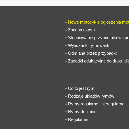
»
Nowe motocykle ogłoszenia mot
»
Zmiana czasu
»
Stopniowanie przymiotników i p
»
Wyliczanki rymowanki
»
Odmiana przez przypadki
»
Zagadki edukacyjne do druku dla
»
Co to jest rym
»
Rodzaje układów rymów
»
Rymy regularne i nieregularne
»
Rymy do imion
»
Regulamin