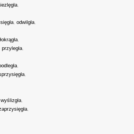
iezlęgła
,
sięgła
,
odwilgła
,
łokrągła
,
,
przyległa
,
oodległa
,
sprzysięgła
,
,
wyślizgła
,
zaprzysięgła
,