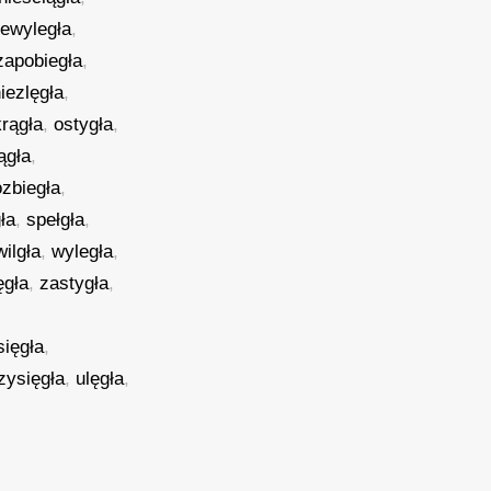
iewyległa
,
zapobiegła
,
iezlęgła
,
krągła
,
ostygła
,
ągła
,
ozbiegła
,
ła
,
spełgła
,
wilgła
,
wyległa
,
ęgła
,
zastygła
,
sięgła
,
zysięgła
,
ulęgła
,