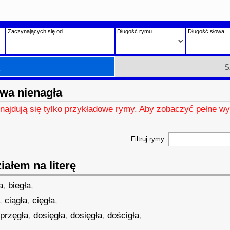
Zaczynających się od
Długość rymu
Długość słowa
h
S
wa nienagła
znajdują się tylko przykładowe rymy. Aby zobaczyć pełne wy
Filtruj rymy:
ałem na literę
a
,
biegła
,
,
ciągła
,
cięgła
,
przęgła
,
dosięgła
,
dosięgła
,
dościgła
,