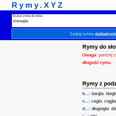
Rymy.XYZ
Szukaj rymów do słowa
Szukaj rymów
dokładnyc
Rymy do sło
Uwaga
: poniżej 
długość rymu
.
Rymy z podzi
b...:
bargła
,
biegł
c...:
cegła
,
ciągła
d...:
długoigła
,
do