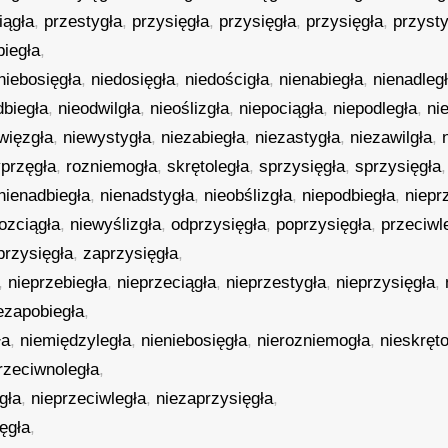
iągła
,
przestygła
,
przysięgła
,
przysięgła
,
przysięgła
,
przysty
biegła
,
niebosięgła
,
niedosięgła
,
niedościgła
,
nienabiegła
,
nienadleg
dbiegła
,
nieodwilgła
,
nieoślizgła
,
niepociągła
,
niepodległa
,
ni
więzgła
,
niewystygła
,
niezabiegła
,
niezastygła
,
niezawilgła
,
yprzęgła
,
rozniemogła
,
skrętoległa
,
sprzysięgła
,
sprzysięgła
,
nienadbiegła
,
nienadstygła
,
nieobślizgła
,
niepodbiegła
,
niepr
rozciągła
,
niewyślizgła
,
odprzysięgła
,
poprzysięgła
,
przeciwl
przysięgła
,
zaprzysięgła
,
,
nieprzebiegła
,
nieprzeciągła
,
nieprzestygła
,
nieprzysięgła
,
ezapobiegła
,
ła
,
niemiędzyległa
,
nieniebosięgła
,
nierozniemogła
,
nieskręto
rzeciwnoległa
,
gła
,
nieprzeciwległa
,
niezaprzysięgła
,
ęgła
,