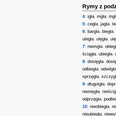
Rymy z podz
4:
igła
,
mgła
,
mgł
5:
cegła
,
jagła
,
le
6:
bargła
,
biegła
uległa
,
ulęgła
,
ul
7:
niemgła
,
obleg
ściągła
,
ubiegła
,
8:
dosięgła
,
dosi
odbiegła
,
odwilgł
sprzęgła
,
szczyg
9:
długoigła
,
dopr
niestęgła
,
nieścig
odprzęgła
,
podbi
10:
nieobległa
,
ni
nieubiegła
,
niewy