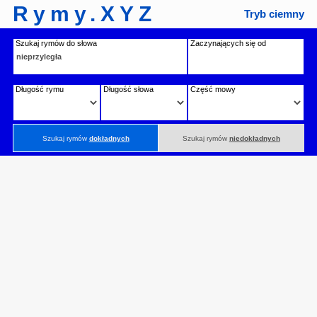
Rymy.XYZ
Tryb ciemny
Szukaj rymów do słowa
Zaczynających się od
Długość rymu
Długość słowa
Część mowy
Szukaj rymów
dokładnych
Szukaj rymów
niedokładnych