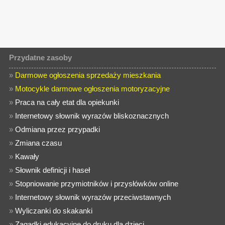
Przydatne zasoby
»
Darmowe ogłoszenia sprzedaży mieszkania
»
Motocykle darmowe ogłoszenia motoryzacyjne
»
Praca na cały etat dla opiekunki
»
Internetowy słownik wyrazów bliskoznacznych
»
Odmiana przez przypadki
»
Zmiana czasu
»
Kawały
»
Słownik definicji i haseł
»
Stopniowanie przymiotników i przysłówków online
»
Internetowy słownik wyrazów przeciwstawnych
»
Wyliczanki do skakanki
»
Zagadki edukacyjne do druku dla dzieci