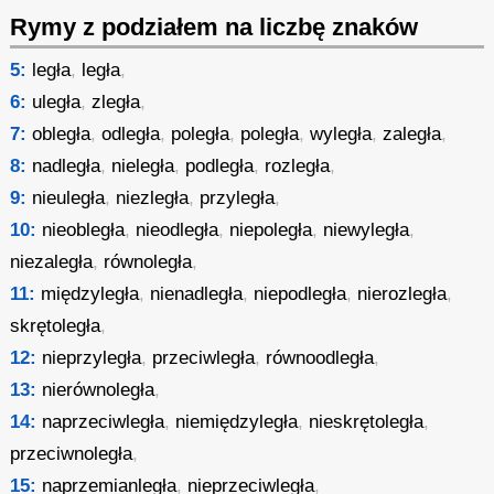
Rymy z podziałem na liczbę znaków
5:
legła
,
legła
,
6:
uległa
,
zległa
,
7:
obległa
,
odległa
,
poległa
,
poległa
,
wyległa
,
zaległa
,
8:
nadległa
,
nieległa
,
podległa
,
rozległa
,
9:
nieuległa
,
niezległa
,
przyległa
,
10:
nieobległa
,
nieodległa
,
niepoległa
,
niewyległa
,
niezaległa
,
równoległa
,
11:
międzyległa
,
nienadległa
,
niepodległa
,
nierozległa
,
skrętoległa
,
12:
nieprzyległa
,
przeciwległa
,
równoodległa
,
13:
nierównoległa
,
14:
naprzeciwległa
,
niemiędzyległa
,
nieskrętoległa
,
przeciwnoległa
,
15:
naprzemianległa
,
nieprzeciwległa
,