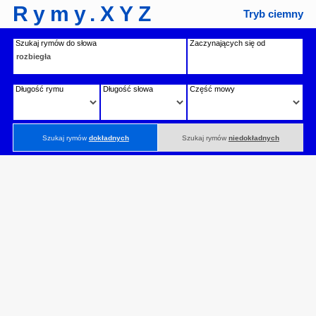
Rymy.XYZ
Tryb ciemny
Szukaj rymów do słowa
Zaczynających się od
Długość rymu
Długość słowa
Część mowy
Szukaj rymów
dokładnych
Szukaj rymów
niedokładnych