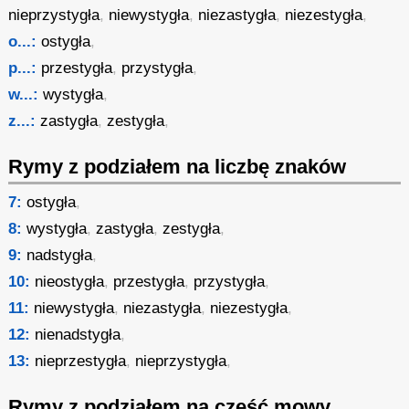
nieprzystygła
,
niewystygła
,
niezastygła
,
niezestygła
,
o...:
ostygła
,
p...:
przestygła
,
przystygła
,
w...:
wystygła
,
z...:
zastygła
,
zestygła
,
Rymy z podziałem na liczbę znaków
7:
ostygła
,
8:
wystygła
,
zastygła
,
zestygła
,
9:
nadstygła
,
10:
nieostygła
,
przestygła
,
przystygła
,
11:
niewystygła
,
niezastygła
,
niezestygła
,
12:
nienadstygła
,
13:
nieprzestygła
,
nieprzystygła
,
Rymy z podziałem na część mowy