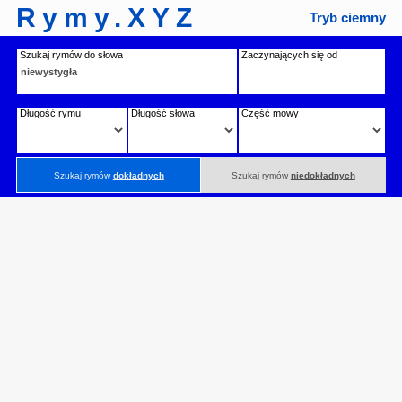
Rymy.XYZ
Tryb ciemny
Szukaj rymów do słowa
Zaczynających się od
Długość rymu
Długość słowa
Część mowy
Szukaj rymów
dokładnych
Szukaj rymów
niedokładnych