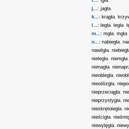
i...:
igła
,
j...:
jagła
,
k...:
krągła
,
krzy
l...:
legła
,
legła
,
l
m...:
mgła
,
mgła
n...:
nabiegła
,
na
nawilgła
,
niebiegł
nieległa
,
niemgła
nienagła
,
nienapr
nieobległa
,
nieob
nieoślizgła
,
niepo
nieprzeciągła
,
ni
nieprzystygła
,
ni
nieskrętoległa
,
n
nieścigła
,
nieśmi
niewylęgła
,
niewy