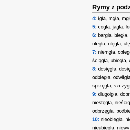
Rymy z podz
4:
igła
,
mgła
,
mgł
5:
cegła
,
jagła
,
le
6:
bargła
,
biegła
uległa
,
ulęgła
,
ul
7:
niemgła
,
obleg
ściągła
,
ubiegła
,
8:
dosięgła
,
dosi
odbiegła
,
odwilgł
sprzęgła
,
szczyg
9:
długoigła
,
dopr
niestęgła
,
nieścig
odprzęgła
,
podbi
10:
nieobległa
,
ni
nieubiegła
,
niewy