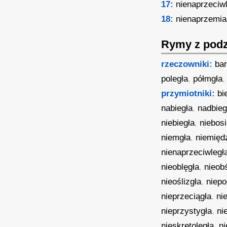
17:
nienaprzeciw
18:
nienaprzemia
Rymy z podz
rzeczowniki:
bar
poległa
,
półmgła
przymiotniki:
bi
nabiegła
,
nadbieg
niebiegła
,
niebosi
niemgła
,
niemięd
nienaprzeciwległ
nieoblęgła
,
nieobś
nieoślizgła
,
niepo
nieprzeciągła
,
ni
nieprzystygła
,
ni
nieskrętoległa
,
n