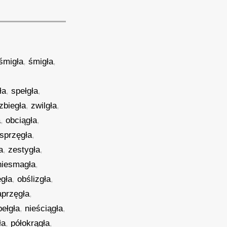
śmigła
,
śmigła
,
ła
,
spełgła
,
zbiegła
,
zwilgła
,
a
,
obciągła
,
sprzęgła
,
a
,
zestygła
,
niesmagła
,
ęgła
,
obślizgła
,
aprzęgła
,
pełgła
,
nieściągła
,
ła
,
półokrągła
,