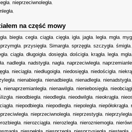
legła
,
nieprzeciwnoległa
,
nległa
,
iałem na część mowy
gła
,
biegła
,
cegła
,
ciągła
,
cięgła
,
igła
,
jagła
,
legła
,
mgła
,
myg
,
przymgła
,
przysięgła
,
Simargła
,
sprzęgła
,
szczygła
,
śmigła
egła
,
ciągła
,
długoigła
,
dosięgła
,
dościgła
,
krągła
,
legła
,
mgła
ła
,
nadległa
,
nadstygła
,
nagła
,
naprzeciwległa
,
naprzemianle
ęgła
,
nieciągła
,
niedługoigła
,
niedosięgła
,
niedościgła
,
niekrą
zyległa
,
nienabiegła
,
nienadbiegła
,
nienadległa
,
nienadstygła
a
,
nienaprzemianległa
,
nienawilgła
,
nieniebosięgła
,
nieobciąg
lizgła
,
nieodbiegła
,
nieodległa
,
nieodwilgła
,
nieokrągła
,
nieo
ciągła
,
niepodbiegła
,
niepodległa
,
niepoległa
,
niepółokrągła
,
eprzeciwległa
,
nieprzeciwnoległa
,
nieprzestygła
,
nieprzyległa
erozbiegła
,
nierozciągła
,
nierozległa
,
nierozniemogła
,
nierów
iesmagła
,
niespełgła
,
niesprzęgła
,
niesprzysięgła
,
niestęgła
,