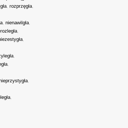
gła
,
rozprzęgła
,
ła
,
nienawilgła
,
erozległa
,
niezestygła
,
zyległa
,
egła
,
nieprzystygła
,
legła
,