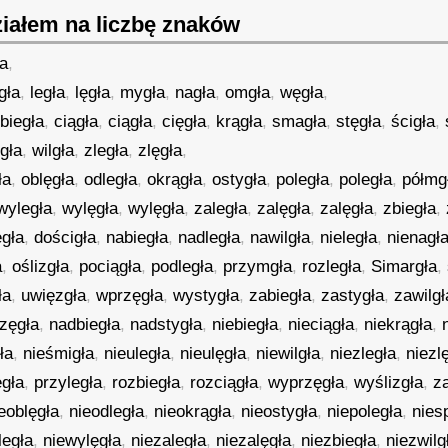
iałem na liczbę znaków
a
,
gła
,
legła
,
lęgła
,
mygła
,
nagła
,
omgła
,
węgła
,
,
biegła
,
ciągła
,
ciągła
,
cięgła
,
krągła
,
smagła
,
stęgła
,
ścigła
,
ęgła
,
wilgła
,
zległa
,
zlęgła
,
ła
,
oblęgła
,
odległa
,
okrągła
,
ostygła
,
poległa
,
poległa
,
półmg
wyległa
,
wylęgła
,
wylęgła
,
zaległa
,
zalęgła
,
zalęgła
,
zbiegła
,
ęgła
,
dościgła
,
nabiegła
,
nadległa
,
nawilgła
,
nieległa
,
nienagł
a
,
oślizgła
,
pociągła
,
podległa
,
przymgła
,
rozległa
,
Simargła
,
ła
,
uwięzgła
,
wprzęgła
,
wystygła
,
zabiegła
,
zastygła
,
zawilgł
zęgła
,
nadbiegła
,
nadstygła
,
niebiegła
,
nieciągła
,
niekrągła
,
ła
,
nieśmigła
,
nieuległa
,
nieulęgła
,
niewilgła
,
niezległa
,
niezl
egła
,
przyległa
,
rozbiegła
,
rozciągła
,
wyprzęgła
,
wyślizgła
,
z
eoblęgła
,
nieodległa
,
nieokrągła
,
nieostygła
,
niepoległa
,
nies
legła
,
niewylęgła
,
niezaległa
,
niezalęgła
,
niezbiegła
,
niezwilg