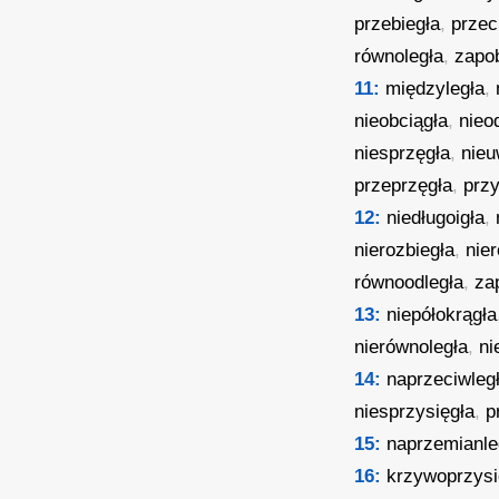
przebiegła
,
przec
równoległa
,
zapo
11:
międzyległa
,
nieobciągła
,
nieo
niesprzęgła
,
nieu
przeprzęgła
,
prz
12:
niedługoigła
,
nierozbiegła
,
nie
równoodległa
,
za
13:
niepółokrągła
nierównoległa
,
ni
14:
naprzeciwleg
niesprzysięgła
,
p
15:
naprzemianle
16:
krzywoprzysi