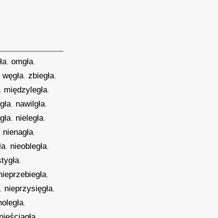
ła
,
omgła
,
,
węgła
,
zbiegła
,
,
międzyległa
,
gła
,
nawilgła
,
gła
,
nieległa
,
,
nienagła
,
ła
,
nieobległa
,
stygła
,
nieprzebiegła
,
,
nieprzysięgła
,
noległa
,
nieściągła
,