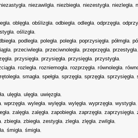
niezastygła
,
niezawilgła
,
niezbiegła
,
niezestygła
,
niezległa
,
n
legła
,
oblęgła
,
obślizgła
,
odbiegła
,
odległa
,
odprzęgła
,
odprzy
stygła
,
oślizgła
,
dbiegła
,
podległa
,
poległa
,
poległa
,
poprzysięgła
,
półmgła
,
pó
iągła
,
przeciwległa
,
przeciwnoległa
,
przeprzęgła
,
przestygła
zęgła
,
przysięgła
,
przysięgła
,
przysięgła
,
przystygła
,
zciągła
,
rozległa
,
rozniemogła
,
rozprzęgła
,
równoległa
,
równ
rętoległa
,
smagła
,
spełgła
,
sprzęgła
,
sprzęgła
,
sprzysięgła
,
ła
,
ulęgła
,
ulęgła
,
uwięzgła
,
a
,
wprzęgła
,
wyległa
,
wylęgła
,
wylęgła
,
wyprzęgła
,
wystygła
legła
,
zalęgła
,
zalęgła
,
zapobiegła
,
zaprzęgła
,
zaprzysięgła
,
a
,
zbiegła
,
zbiegła
,
zestygła
,
zległa
,
zlęgła
,
zwilgła
,
ła
,
śmigła
,
śmigła
,