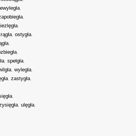
iewyległa
,
zapobiegła
,
iezlęgła
,
krągła
,
ostygła
,
ągła
,
ozbiegła
,
ła
,
spełgła
,
wilgła
,
wyległa
,
ęgła
,
zastygła
,
sięgła
,
zysięgła
,
ulęgła
,