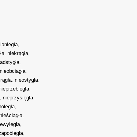
ianległa
,
ła
,
niekrągła
,
nadstygła
,
nieobciągła
,
rągła
,
nieostygła
,
nieprzebiegła
,
,
nieprzysięgła
,
noległa
,
nieściągła
,
iewyległa
,
zapobiegła
,