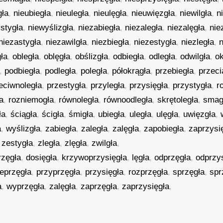
gła
,
nieubiegła
,
nieuległa
,
nieulęgła
,
nieuwięzgła
,
niewilgła
,
n
stygła
,
niewyślizgła
,
niezabiegła
,
niezaległa
,
niezalęgła
,
nie
niezastygła
,
niezawilgła
,
niezbiegła
,
niezestygła
,
niezległa
,
n
ła
,
obległa
,
oblęgła
,
obślizgła
,
odbiegła
,
odległa
,
odwilgła
,
o
,
podbiegła
,
podległa
,
poległa
,
półokrągła
,
przebiegła
,
przeci
eciwnoległa
,
przestygła
,
przyległa
,
przysięgła
,
przystygła
,
r
a
,
rozniemogła
,
równoległa
,
równoodległa
,
skrętoległa
,
smag
ła
,
ściągła
,
ścigła
,
śmigła
,
ubiegła
,
uległa
,
ulęgła
,
uwięzgła
,
a
,
wyślizgła
,
zabiegła
,
zaległa
,
zalęgła
,
zapobiegła
,
zaprzysi
,
zestygła
,
zległa
,
zlęgła
,
zwilgła
,
rzęgła
,
dosięgła
,
krzywoprzysięgła
,
lęgła
,
odprzęgła
,
odprzy
eprzęgła
,
przyprzęgła
,
przysięgła
,
rozprzęgła
,
sprzęgła
,
spr
a
,
wyprzęgła
,
zalęgła
,
zaprzęgła
,
zaprzysięgła
,