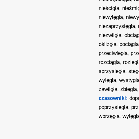
nieścigła
,
nieśmi
niewylęgła
,
niewy
niezaprzysięgła
,
niezwilgła
,
obciąg
oślizgła
,
pociągła
przeciwległa
,
prz
rozciągła
,
rozległ
sprzysięgła
,
stęg
wylęgła
,
wystygł
zawilgła
,
zbiegła
czasowniki:
dop
poprzysięgła
,
prz
wprzęgła
,
wylęgł