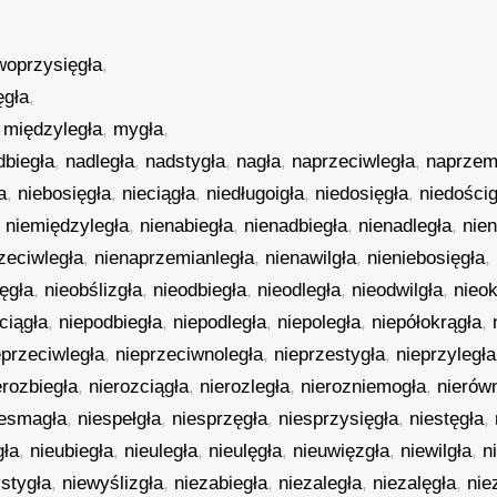
woprzysięgła
,
ęgła
,
,
międzyległa
,
mygła
,
dbiegła
,
nadległa
,
nadstygła
,
nagła
,
naprzeciwległa
,
naprzem
a
,
niebosięgła
,
nieciągła
,
niedługoigła
,
niedosięgła
,
niedościg
,
niemiędzyległa
,
nienabiegła
,
nienadbiegła
,
nienadległa
,
nie
zeciwległa
,
nienaprzemianległa
,
nienawilgła
,
nieniebosięgła
,
lęgła
,
nieobślizgła
,
nieodbiegła
,
nieodległa
,
nieodwilgła
,
nieok
ciągła
,
niepodbiegła
,
niepodległa
,
niepoległa
,
niepółokrągła
,
eprzeciwległa
,
nieprzeciwnoległa
,
nieprzestygła
,
nieprzyległa
erozbiegła
,
nierozciągła
,
nierozległa
,
nierozniemogła
,
nierów
iesmagła
,
niespełgła
,
niesprzęgła
,
niesprzysięgła
,
niestęgła
,
gła
,
nieubiegła
,
nieuległa
,
nieulęgła
,
nieuwięzgła
,
niewilgła
,
n
stygła
,
niewyślizgła
,
niezabiegła
,
niezaległa
,
niezalęgła
,
nie