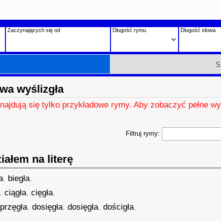
Zaczynających się od
Długość rymu
Długość słowa
h
S
wa wyślizgła
znajdują się tylko przykładowe rymy. Aby zobaczyć pełne wy
Filtruj rymy:
ałem na literę
a
,
biegła
,
,
ciągła
,
cięgła
,
przęgła
,
dosięgła
,
dosięgła
,
dościgła
,