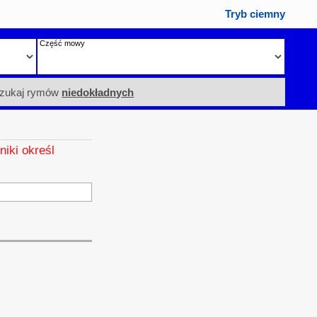
Tryb ciemny
Część mowy
zukaj rymów
niedokładnych
niki określ