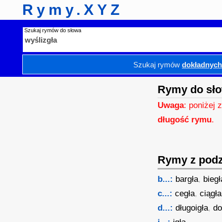
Rymy.XYZ
Szukaj rymów do słowa
Szukaj rymów
dokładnyc
Rymy do sło
Uwaga
: poniżej 
długość rymu
.
Rymy z podzi
b...:
bargła
,
biegł
c...:
cegła
,
ciągła
d...:
długoigła
,
do