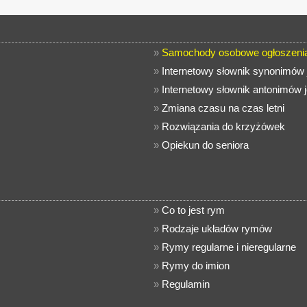
»
Samochody osobowe ogłoszenia
»
Internetowy słownik synonimów 
»
Internetowy słownik antonimów 
»
Zmiana czasu na czas letni
»
Rozwiązania do krzyżówek
»
Opiekun do seniora
»
Co to jest rym
»
Rodzaje układów rymów
»
Rymy regularne i nieregularne
»
Rymy do imion
»
Regulamin