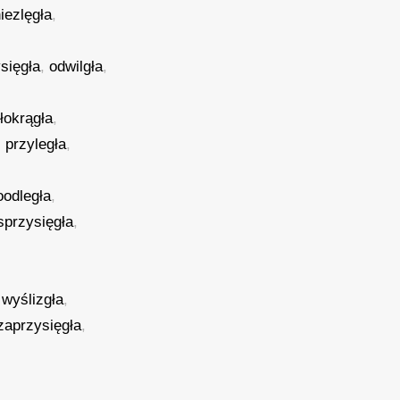
iezlęgła
,
sięgła
,
odwilgła
,
łokrągła
,
,
przyległa
,
oodległa
,
sprzysięgła
,
,
wyślizgła
,
zaprzysięgła
,