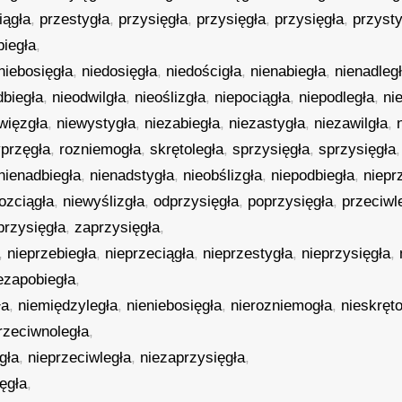
iągła
,
przestygła
,
przysięgła
,
przysięgła
,
przysięgła
,
przysty
biegła
,
niebosięgła
,
niedosięgła
,
niedościgła
,
nienabiegła
,
nienadleg
dbiegła
,
nieodwilgła
,
nieoślizgła
,
niepociągła
,
niepodległa
,
ni
więzgła
,
niewystygła
,
niezabiegła
,
niezastygła
,
niezawilgła
,
yprzęgła
,
rozniemogła
,
skrętoległa
,
sprzysięgła
,
sprzysięgła
,
nienadbiegła
,
nienadstygła
,
nieobślizgła
,
niepodbiegła
,
niepr
rozciągła
,
niewyślizgła
,
odprzysięgła
,
poprzysięgła
,
przeciwl
przysięgła
,
zaprzysięgła
,
,
nieprzebiegła
,
nieprzeciągła
,
nieprzestygła
,
nieprzysięgła
,
ezapobiegła
,
ła
,
niemiędzyległa
,
nieniebosięgła
,
nierozniemogła
,
nieskręto
rzeciwnoległa
,
gła
,
nieprzeciwległa
,
niezaprzysięgła
,
ęgła
,