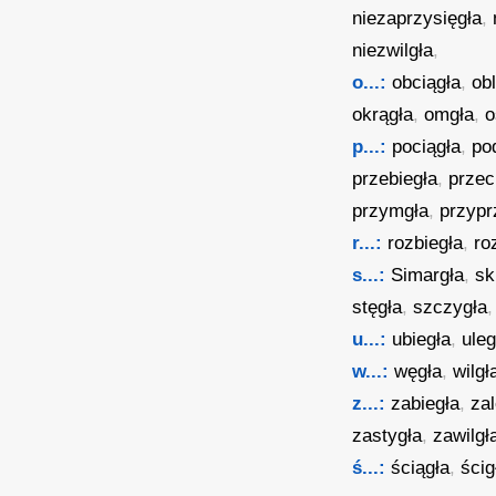
niezaprzysięgła
,
niezwilgła
,
o...:
obciągła
,
ob
okrągła
,
omgła
,
o
p...:
pociągła
,
po
przebiegła
,
przec
przymgła
,
przypr
r...:
rozbiegła
,
ro
s...:
Simargła
,
sk
stęgła
,
szczygła
,
u...:
ubiegła
,
uleg
w...:
węgła
,
wilgł
z...:
zabiegła
,
za
zastygła
,
zawilgł
ś...:
ściągła
,
ścig